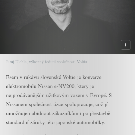
Juraj Ulehla, výkonný ředitel společnosti Voltia
Esem v rukávu slovenské Voltie je konverze
elektromobilu Nissan e-NV200, který je
nejprodávanějším užitkovým vozem v Evropě. S
Nissanem společnost úzce spolupracuje, což jí
umožňuje nabídnout zákazníkům i po přestavbě
standardní záruky této japonské automobilky.