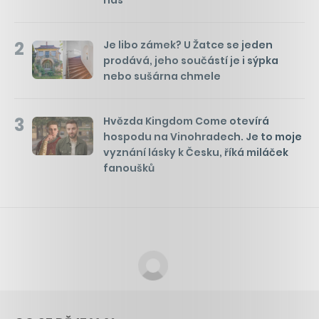
nás
2
Je libo zámek? U Žatce se jeden
prodává, jeho součástí je i sýpka
nebo sušárna chmele
3
Hvězda Kingdom Come otevírá
hospodu na Vinohradech. Je to moje
vyznání lásky k Česku, říká miláček
fanoušků