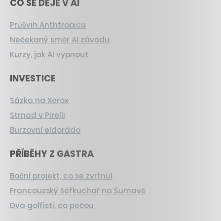
CO SE DĚJE V AI
Průšvih Anthtropicu
Nečekaný směr AI závodu
Kurzy, jak AI vypnout
INVESTICE
Sázka na Xerox
Strnad v Pirelli
Burzovní eldorádo
PŘÍBĚHY Z GASTRA
Boční projekt, co se zvrtnul
Francouzský šéfkuchař na Šumavě
Dva golfisti, co pečou