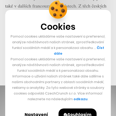
také v dalších francouzských městech. Z těch českých
můžete vozy Voltia potkat například v Ostravě, kde jsou
provozovány společnostmi Hral a Kronenberg.
Cookies
Voltia by se chtěla postupně propracovat až k 10
Pomocí cookies ukládáme vaše nastavení a preferencí,
tisícům nasazených elektrických dodávek s nulovými
analýze návštěvnosti našich stránek, zprostředkování
funkcí sociálních médií a k personalizaci obsahu …
Číst
emisemi napříč zeměmi Evropské unie. Výroba vozů by
dále
se měla rozšířit z Trnavy také do Francie a Velké
Pomocí cookies ukládáme vaše nastavení a preferencí,
analýze návštěvnosti našich stránek, zprostředkování
Británie a do budoucna by firma ráda pronikla i do
funkcí sociálních médií a k personalizaci obsahu.
Skandinávie.
Informace o užívání našich stránek také dále sdílíme s
našimi obchodními partnery z oblasti sociálních médií,
reklamy a analytiky. Za tyto webové stránky a soubory
cookies odpovídá CzechCrunch s.r.o. Více informací
naleznete na následujícím
odkazu
.
Nastavení
Souhlasím