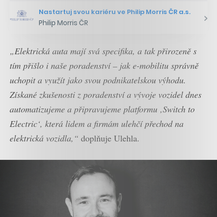
Nastartuj svou kariéru ve Philip Morris ČR a.s.
Philip Morris ČR
„Elektrická auta mají svá specifika, a tak přirozeně s
tím přišlo i naše poradenství – jak e-mobilitu správně
uchopit a využít jako svou podnikatelskou výhodu.
Získané zkušenosti z poradenství a vývoje vozidel dnes
automatizujeme a připravujeme platformu ‚Switch to
Electric‘, která lidem a firmám ulehčí přechod na
elektrická vozidla,“
doplňuje Ulehla.