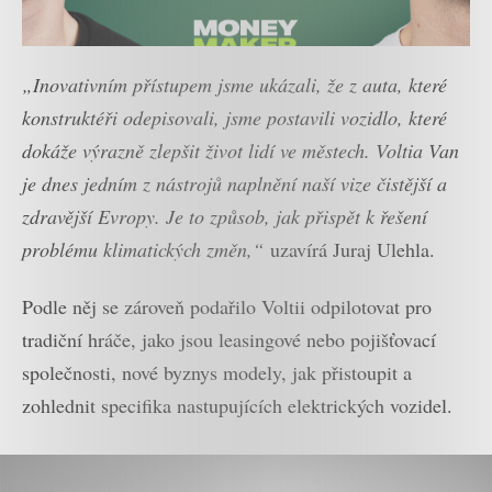
„Inovativním přístupem jsme ukázali, že z auta, které
konstruktéři odepisovali, jsme postavili vozidlo, které
dokáže výrazně zlepšit život lidí ve městech. Voltia Van
je dnes jedním z nástrojů naplnění naší vize čistější a
zdravější Evropy. Je to způsob, jak přispět k řešení
problému klimatických změn,“
uzavírá Juraj Ulehla.
Podle něj se zároveň podařilo Voltii odpilotovat pro
tradiční hráče, jako jsou leasingové nebo pojišťovací
společnosti, nové byznys modely, jak přistoupit a
zohlednit specifika nastupujících elektrických vozidel.