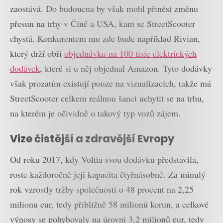
zaostává. Do budoucna by však mohl přinést změnu
přesun na trhy v Číně a USA, kam se StreetScooter
chystá. Konkurentem mu zde bude například Rivian,
který drží obří
objednávku na 100 tisíc elektrických
dodávek
, které si u něj objednal Amazon. Tyto dodávky
však prozatím existují pouze na vizualizacích, takže má
StreetScooter celkem reálnou šanci uchytit se na trhu,
na kterém je očividně o takový typ vozů zájem.
Vize čistější a zdravější Evropy
Od roku 2017, kdy Voltia svou dodávku představila,
roste každoročně její kapacita čtyřnásobně. Za minulý
rok vzrostly tržby společnosti o 48 procent na 2,25
milionu eur, tedy přibližně 58 milionů korun, a celkové
výnosy se pohybovaly na úrovni 3,2 milionů eur, tedy