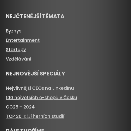
NEJČTENĚJŠÍ TÉMATA
Byznys
Entertainment
Startupy
Vzdělávání
NEJNOVĚJŠÍ SPECIÁLY
Nejvlivnější CEOs na LinkedInu
100 největších e-shopů v Česku
CC25 – 2024
TOP 20 🇨🇿 herních studií
DÁLE TVOŘÍME