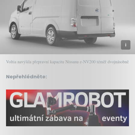
Voltia navýšila přepravní kapacitu Nissanu e-NV200 téměř dvojnásobně
Nepřehlédněte: