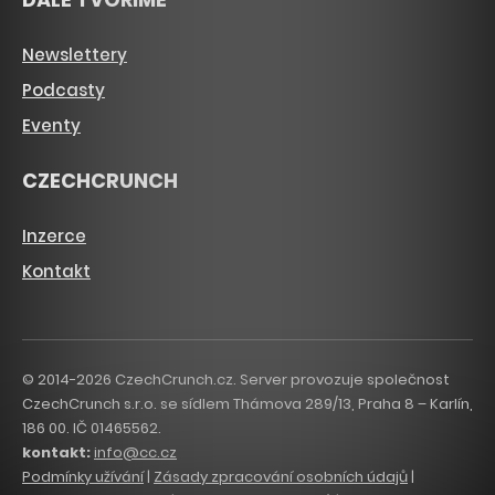
Newslettery
Podcasty
Eventy
CZECHCRUNCH
Inzerce
Kontakt
© 2014-2026 CzechCrunch.cz. Server provozuje společnost
CzechCrunch s.r.o. se sídlem Thámova 289/13, Praha 8 – Karlín,
186 00. IČ 01465562.
kontakt:
info@cc.cz
Podmínky užívání
|
Zásady zpracování osobních údajů
|