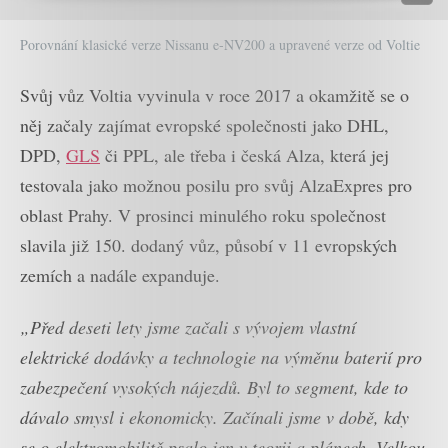
Porovnání klasické verze Nissanu e-NV200 a upravené verze od Voltie
Svůj vůz Voltia vyvinula v roce 2017 a okamžitě se o
něj začaly zajímat evropské společnosti jako DHL,
DPD,
GLS
či PPL, ale třeba i česká Alza, která jej
testovala jako možnou posilu pro svůj AlzaExpres pro
oblast Prahy. V prosinci minulého roku společnost
slavila již 150. dodaný vůz, působí v 11 evropských
zemích a nadále expanduje.
„Před deseti lety jsme začali s vývojem vlastní
elektrické dodávky a technologie na výměnu baterií pro
zabezpečení vysokých nájezdů. Byl to segment, kde to
dávalo smysl i ekonomicky. Začínali jsme v době, kdy
se o elektromobilitě psalo jen v teorii a plánech. Velkou