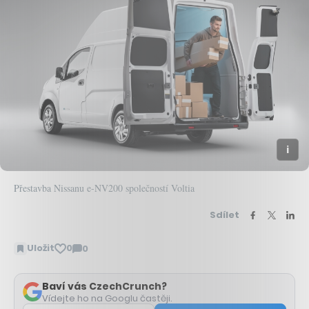
Přestavba Nissanu e-NV200 společností Voltia
Sdílet
Uložit
0
0
Zobrazit
komentáře
Baví vás CzechCrunch?
Vídejte ho na Googlu častěji.