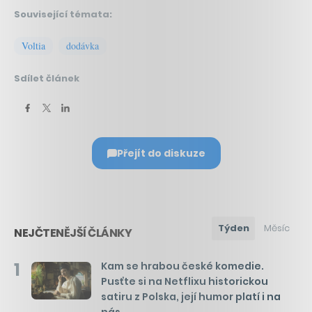
Související témata:
Voltia
dodávka
Sdílet článek
Přejít do diskuze
Týden
Měsíc
NEJČTENĚJŠÍ ČLÁNKY
1
Kam se hrabou české komedie.
Pusťte si na Netflixu historickou
satiru z Polska, její humor platí i na