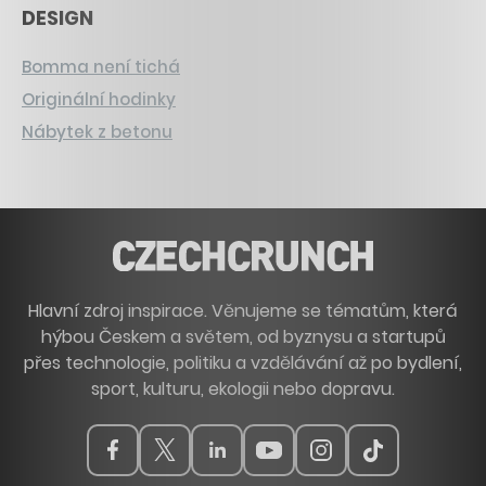
DESIGN
Bomma není tichá
Originální hodinky
Nábytek z betonu
Hlavní zdroj inspirace. Věnujeme se tématům, která
hýbou Českem a světem, od byznysu a startupů
přes technologie, politiku a vzdělávání až po bydlení,
sport, kulturu, ekologii nebo dopravu.