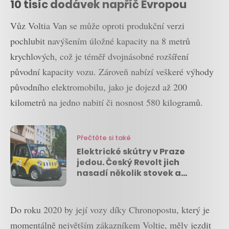
10 tisíc dodávek napříč Evropou
Vůz Voltia Van se může oproti produkční verzi
pochlubit navýšením úložné kapacity na 8 metrů
krychlových, což je téměř dvojnásobné rozšíření
původní kapacity vozu. Zároveň nabízí veškeré výhody
původního elektromobilu, jako je dojezd až 200
kilometrů na jedno nabití či nosnost 580 kilogramů.
Přečtěte si také
Elektrické skútry v Praze
jedou. Český Revolt jich
nasadí několik stovek a
nechá na nich vydělávat i
mikroinvestory
Do roku 2020 by její vozy díky Chronopostu, který je
momentálně největším zákazníkem Voltie, měly jezdit