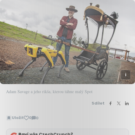
Adam Savage a jeho rikša, kterou táhne malý Spot
Sdílet
Uložit
0
0
Zobrazit
komentáře
Baví vás CzechCrunch?