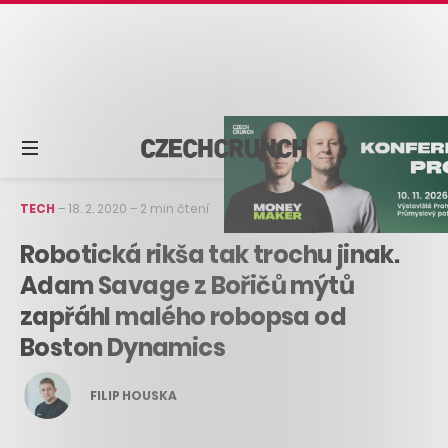
TECH
–
18. 2. 2020
–
2 min čtení
Robotická rikša tak trochu jinak.
Adam Savage z Bořičů mýtů
zapřáhl malého robopsa od
Boston Dynamics
FILIP HOUSKA