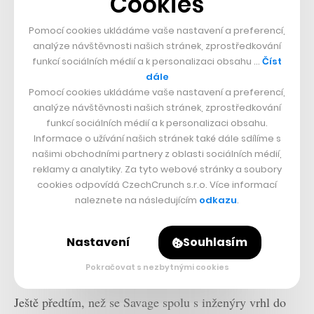
Cookies
Pomocí cookies ukládáme vaše nastavení a preferencí,
analýze návštěvnosti našich stránek, zprostředkování
funkcí sociálních médií a k personalizaci obsahu …
Číst
dále
Pomocí cookies ukládáme vaše nastavení a preferencí,
analýze návštěvnosti našich stránek, zprostředkování
Fór je v tom, že podobný koncept dopravního
funkcí sociálních médií a k personalizaci obsahu.
prostředku si bude moci v budoucnu postavit patrně
Informace o užívání našich stránek také dále sdílíme s
našimi obchodními partnery z oblasti sociálních médií,
kdokoliv, kdo bude ochoten utratit částku v přibližné
reklamy a analytiky. Za tyto webové stránky a soubory
výši pořizovací ceny automobilu – právě za tolik, bez
cookies odpovídá CzechCrunch s.r.o. Více informací
naleznete na následujícím
odkazu
.
bližšího upřesnění, chce Boston Dynamics svého Spota
prodávat. Robopes se
postupně dostává do prodeje
od
Nastavení
Souhlasím
loňského roku, ale zatím nejsou známy žádné bližší
detaily.
Pokračovat s nezbytnými cookies
Ještě předtím, než se Savage spolu s inženýry vrhl do