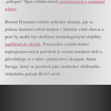
„robopes“ Spot zvládne hravě
spolupracovat s ostatními
roboty
.
Boston Dynamics těmito pokroky ukazují, jak se
jednou skuteční roboti mohou v běžném světě chovat a
proč by mohli být skvělými technologickými doplňky
například do skladů
. Potenciální využití těchto
naprogramovaných potvůrek je ovšem mnohem širší a
přesvědčuje se o něm i průmyslový designér Adam
Savage, který se proslavil jako moderátor oblíbeného
vědeckého pořadu
Bořiči mýtů
.