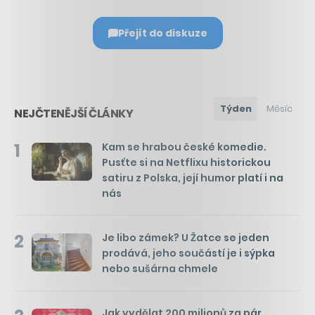
Přejít do diskuze
Týden
Měsíc
NEJČTENĚJŠÍ ČLÁNKY
1
Kam se hrabou české komedie.
Pusťte si na Netflixu historickou
satiru z Polska, její humor platí i na
nás
2
Je libo zámek? U Žatce se jeden
prodává, jeho součástí je i sýpka
nebo sušárna chmele
Jak vydělat 200 milionů za pár