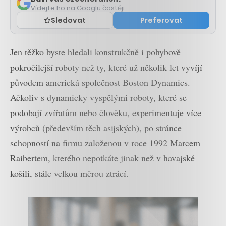
Vídejte ho na Googlu častěji.
Sledovat
Preferovat
Jen těžko byste hledali konstrukčně i pohybově
pokročilejší roboty než ty, které už několik let vyvíjí
původem americká společnost Boston Dynamics.
Ačkoliv s dynamicky vyspělými roboty, které se
podobají zvířatům nebo člověku, experimentuje více
výrobců (především těch asijských), po stránce
schopností na firmu založenou v roce 1992 Marcem
Raibertem, kterého nepotkáte jinak než v havajské
košili, stále velkou měrou ztrácí.