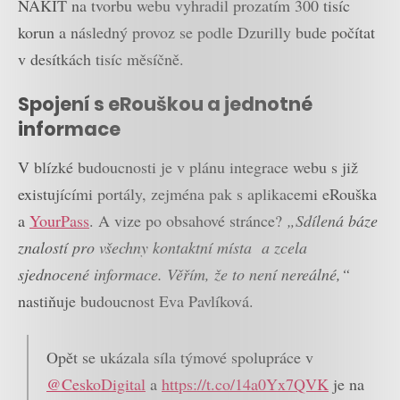
NAKIT na tvorbu webu vyhradil prozatím 300 tisíc
korun a následný provoz se podle Dzurilly bude počítat
v desítkách tisíc měsíčně.
Spojení s eRouškou a jednotné
informace
V blízké budoucnosti je v plánu integrace webu s již
existujícími portály, zejména pak s aplikacemi eRouška
a
YourPass
. A vize po obsahové stránce?
„Sdílená báze
znalostí pro všechny kontaktní místa a zcela
sjednocené informace. Věřím, že to není nereálné,“
nastiňuje budoucnost Eva Pavlíková.
Opět se ukázala síla týmové spolupráce v
@CeskoDigital
a
https://t.co/14a0Yx7QVK
je na