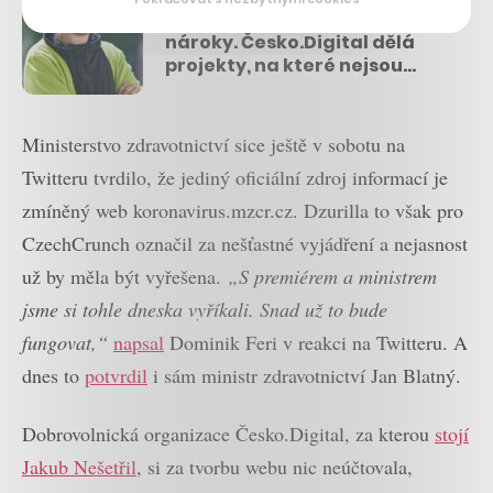
Musíme mít na stát vyšší
nároky. Česko.Digital dělá
projekty, na které nejsou
peníze, říká v podcastu Jakub
Nešetřil
Ministerstvo zdravotnictví sice ještě v sobotu na
Twitteru tvrdilo, že jediný oficiální zdroj informací je
zmíněný web koronavirus.mzcr.cz. Dzurilla to však pro
CzechCrunch označil za nešťastné vyjádření a nejasnost
už by měla být vyřešena.
„S premiérem a ministrem
jsme si tohle dneska vyříkali. Snad už to bude
fungovat,“
napsal
Dominik Feri v reakci na Twitteru. A
dnes to
potvrdil
i sám ministr zdravotnictví Jan Blatný.
Dobrovolnická organizace Česko.Digital, za kterou
stojí
Jakub Nešetřil
, si za tvorbu webu nic neúčtovala,