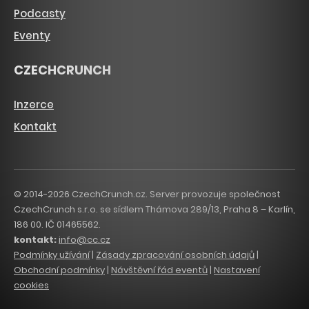
Podcasty
Eventy
CZECHCRUNCH
Inzerce
Kontakt
© 2014-2026 CzechCrunch.cz. Server provozuje společnost
CzechCrunch s.r.o. se sídlem Thámova 289/13, Praha 8 – Karlín,
186 00. IČ 01465562.
kontakt:
info@cc.cz
Podmínky užívání
|
Zásady zpracování osobních údajů
|
Obchodní podmínky
|
Návštěvní řád eventů
|
Nastavení
cookies