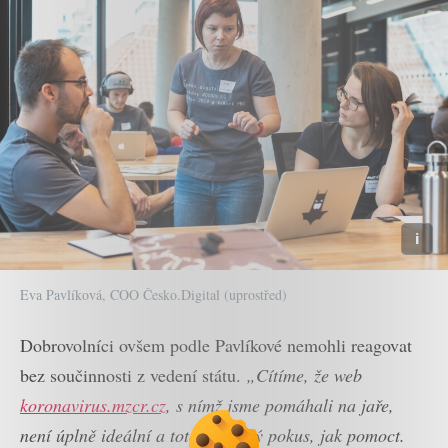
Eva Pavlíková, COO Česko.Digital (uprostřed)
Dobrovolníci ovšem podle Pavlíkové nemohli reagovat
bez součinnosti z vedení státu.
„Cítíme, že web
koronavirus.mzcr.cz
, s nímž jsme pomáhali na jaře,
není úplně ideální a toto je druhý pokus, jak pomoct.