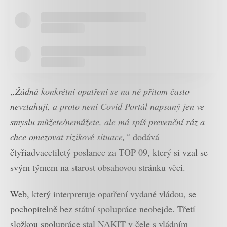
„Žádná konkrétní opatření se na ně přitom často
nevztahují, a proto není Covid Portál napsaný jen ve
smyslu můžete/nemůžete, ale má spíš prevenční ráz a
chce omezovat rizikové situace,“
dodává
čtyřiadvacetiletý poslanec za TOP 09, který si vzal se
svým týmem na starost obsahovou stránku věci.
Web, který interpretuje opatření vydané vládou, se
pochopitelně bez státní spolupráce neobejde. Třetí
složkou spolupráce stal NAKIT v čele s vládním