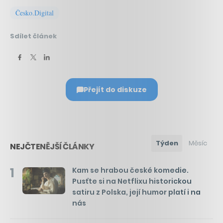
Česko.Digital
Sdílet článek
Přejít do diskuze
Týden
Měsíc
NEJČTENĚJŠÍ ČLÁNKY
1
Kam se hrabou české komedie.
Pusťte si na Netflixu historickou
satiru z Polska, její humor platí i na
nás