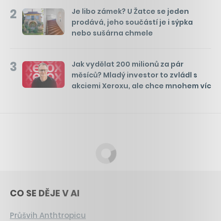
2
Je libo zámek? U Žatce se jeden
prodává, jeho součástí je i sýpka
nebo sušárna chmele
3
Jak vydělat 200 milionů za pár
měsíců? Mladý investor to zvládl s
akciemi Xeroxu, ale chce mnohem víc
CO SE DĚJE V AI
Průšvih Anthtropicu