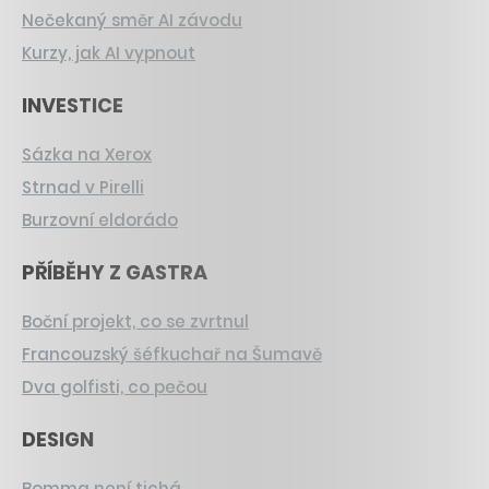
Nečekaný směr AI závodu
Kurzy, jak AI vypnout
INVESTICE
Sázka na Xerox
Strnad v Pirelli
Burzovní eldorádo
PŘÍBĚHY Z GASTRA
Boční projekt, co se zvrtnul
Francouzský šéfkuchař na Šumavě
Dva golfisti, co pečou
DESIGN
Bomma není tichá