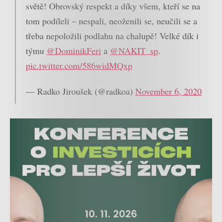
světě! Obrovský respekt a díky všem, kteří se na
tom podíleli – nespali, neoženili se, neučili se a
třeba nepoložili podlahu na chalupě! Velké dík i
týmu
@DominikFeri
a
@NAKIT_sp
.
pic.twitter.com/586widMQxp
— Radko Jiroušek (@radkoa)
November 6, 2020