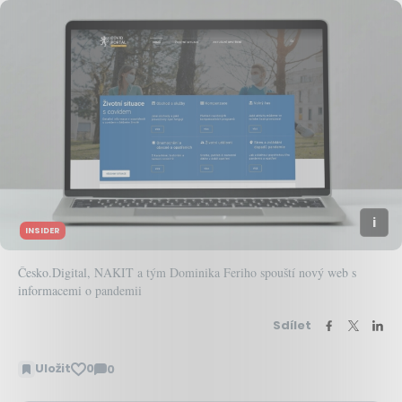
INSIDER
Česko.Digital, NAKIT a tým Dominika Feriho spouští nový web s
informacemi o pandemii
Sdílet
Uložit
0
0
Zobrazit
komentáře