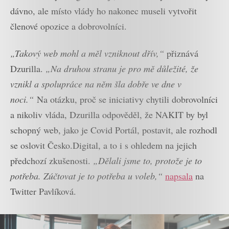
dávno, ale místo vlády ho nakonec museli vytvořit
členové opozice a dobrovolníci.
„Takový web mohl a měl vzniknout dřív,“
přiznává
Dzurilla.
„Na druhou stranu je pro mě důležité, že
vznikl a spolupráce na něm šla dobře ve dne v
noci.“
Na otázku, proč se iniciativy chytili dobrovolníci
a nikoliv vláda, Dzurilla odpověděl, že NAKIT by byl
schopný web, jako je Covid Portál, postavit, ale rozhodl
se oslovit Česko.Digital, a to i s ohledem na jejich
předchozí zkušenosti.
„Dělali jsme to, protože je to
potřeba. Zúčtovat je to potřeba u voleb,“
napsala
na
Twitter Pavlíková.