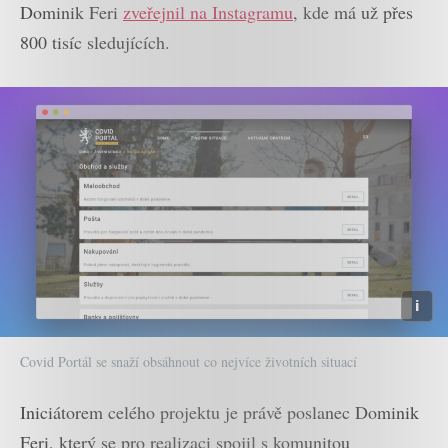
Dominik Feri
zveřejnil na Instagramu
, kde má už přes
800 tisíc sledujících.
Covid Portál se snaží obsáhnout co nejvíce životních situací
Iniciátorem celého projektu je právě poslanec Dominik
Feri, který se pro realizaci spojil s komunitou