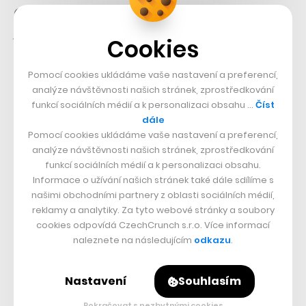
Covid Portál ale nemohli udělat sami dobrovolníci,
protože pak by zněl argument, že je to jen dojmologie a
Cookies
informace nesedí,“
upřesňuje provozní ředitelka
Česko.Digital.
Pomocí cookies ukládáme vaše nastavení a preferencí,
analýze návštěvnosti našich stránek, zprostředkování
funkcí sociálních médií a k personalizaci obsahu …
Číst
Dzurilla potvrdil, že web lze považovat za oficiální
dále
zdroj informací, protože všechny texty validují příslušné
Pomocí cookies ukládáme vaše nastavení a preferencí,
orgány. Ostatně zmiňuje, že dosud byla jedním z
analýze návštěvnosti našich stránek, zprostředkování
funkcí sociálních médií a k personalizaci obsahu.
problémů skutečnost, že si informace držela na svých
Informace o užívání našich stránek také dále sdílíme s
webech jednotlivá ministerstva. Další správa i obsahové
našimi obchodními partnery z oblasti sociálních médií,
aktualizace Covid Portálu tak bude na bedrech Dzurilly
reklamy a analytiky. Za tyto webové stránky a soubory
cookies odpovídá CzechCrunch s.r.o. Více informací
a ministerstev, od kterých bude NAKIT vyžadovat
naleznete na následujícím
odkazu
.
součinnost.
Nastavení
Souhlasím
Přečtěte si také
Pokračovat s nezbytnými cookies