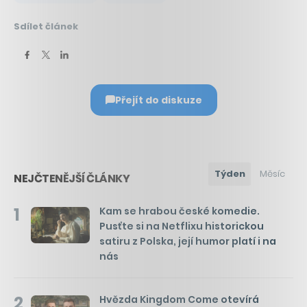
Sdílet článek
Přejít do diskuze
Týden
Měsíc
NEJČTENĚJŠÍ ČLÁNKY
1
Kam se hrabou české komedie.
Pusťte si na Netflixu historickou
satiru z Polska, její humor platí i na
nás
2
Hvězda Kingdom Come otevírá