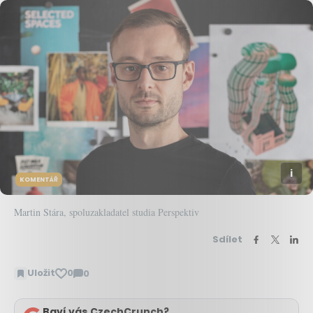
KOMENTÁŘ
Martin Stára, spoluzakladatel studia Perspektiv
Sdílet
Uložit
0
0
Zobrazit
komentáře
Baví vás CzechCrunch?