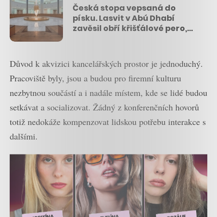
Česká stopa vepsaná do
písku. Lasvit v Abú Dhabí
zavěsil obří křišťálové pero,
které kreslí na přání
Důvod k akvizici kancelářských prostor je jednoduchý.
Pracoviště byly, jsou a budou pro firemní kulturu
nezbytnou součástí a i nadále místem, kde se lidé budou
setkávat a socializovat. Žádný z konferenčních hovorů
totiž nedokáže kompenzovat lidskou potřebu interakce s
dalšími.