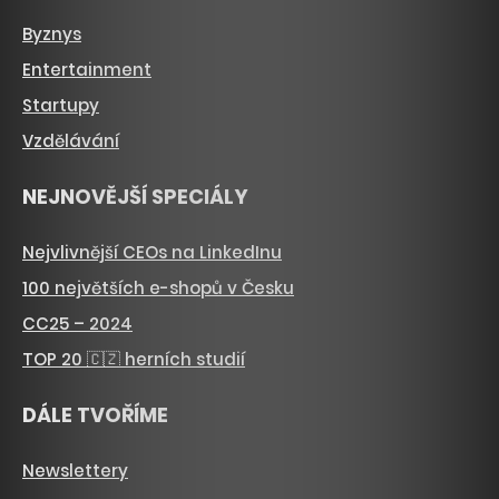
Byznys
Entertainment
Startupy
Vzdělávání
NEJNOVĚJŠÍ SPECIÁLY
Nejvlivnější CEOs na LinkedInu
100 největších e-shopů v Česku
CC25 – 2024
TOP 20 🇨🇿 herních studií
DÁLE TVOŘÍME
Newslettery