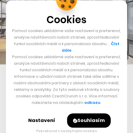
Cookies
Pomocí cookies ukládáme vaše nastavení a preferencí,
analýze návštěvnosti našich stránek, zprostředkování
funkcí sociálních médií a k personalizaci obsahu …
Číst
dále
Pomocí cookies ukládáme vaše nastavení a preferencí,
analýze návštěvnosti našich stránek, zprostředkování
funkcí sociálních médií a k personalizaci obsahu.
Butikový coworking podle Studia Perspektiv
Informace o užívání našich stránek také dále sdílíme s
našimi obchodními partnery z oblasti sociálních médií,
Efektivní technologie, které mají pozitivní vliv na pobyt
reklamy a analytiky. Za tyto webové stránky a soubory
v kancelářích, jsou dalším z aspektů zpříjemnění pobytu
cookies odpovídá CzechCrunch s.r.o. Více informací
naleznete na následujícím
odkazu
.
na pracovišti. Inteligentní měřiče oxidu uhličitého, true
tone osvětlení, které mění svou teplotu dle aktuálního
Nastavení
Souhlasím
světla, nebo přítomnostní systémy dbají na udržitelnost
a úsporu energie.
Pokračovat s nezbytnými cookies