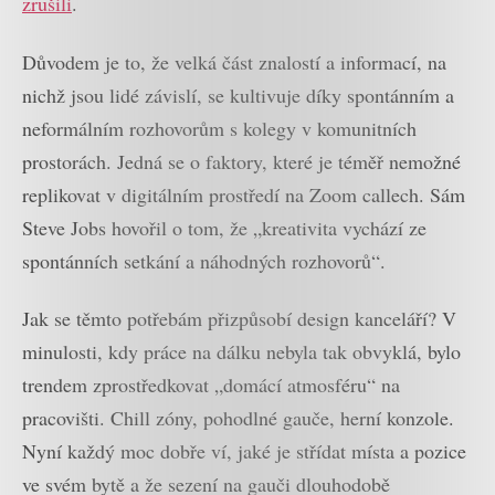
zrušili
.
Důvodem je to, že velká část znalostí a informací, na
nichž jsou lidé závislí, se kultivuje díky spontánním a
neformálním rozhovorům s kolegy v komunitních
prostorách. Jedná se o faktory, které je téměř nemožné
replikovat v digitálním prostředí na Zoom callech. Sám
Steve Jobs hovořil o tom, že „kreativita vychází ze
spontánních setkání a náhodných rozhovorů“.
Jak se těmto potřebám přizpůsobí design kanceláří? V
minulosti, kdy práce na dálku nebyla tak obvyklá, bylo
trendem zprostředkovat „domácí atmosféru“ na
pracovišti. Chill zóny, pohodlné gauče, herní konzole.
Nyní každý moc dobře ví, jaké je střídat místa a pozice
ve svém bytě a že sezení na gauči dlouhodobě