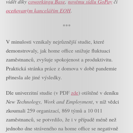
vidět díky
coworkingu Base
,
novému sídlu GoPay
či
oceňovaným kancelářím EOH
.
***
V minulosti vznikaly nejrůznější studie, které
demonstrovaly, jak home office snižuje fluktuaci
zaměstnanců, zvyšuje spokojenost a produktivitu.
Praktická stránka práce z domova v době pandemie
přinesla ale jiné výsledky.
Dle univerzitní studie (v PDF
zde
) otištěné v deníku
New Technology, Work and Employment
, v níž vědci
zkoumali 259 organizací, 869 týmů a 10 011
zaměstnanců, se potvrdilo, že i v případě méně než
jednoho dne stráveného na home office se negativně