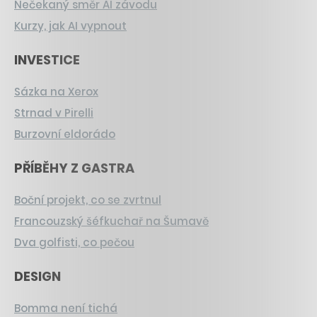
Nečekaný směr AI závodu
Kurzy, jak AI vypnout
INVESTICE
Sázka na Xerox
Strnad v Pirelli
Burzovní eldorádo
PŘÍBĚHY Z GASTRA
Boční projekt, co se zvrtnul
Francouzský šéfkuchař na Šumavě
Dva golfisti, co pečou
DESIGN
Bomma není tichá