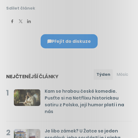
Sdílet článek
Přejít do diskuze
Týden
Měsíc
NEJČTENĚJŠÍ ČLÁNKY
1
Kam se hrabou české komedie.
Pusťte si na Netflixu historickou
satiru z Polska, její humor platí i na
nás
2
Je libo zámek? U Žatce se jeden
prodává, jeho součástí je i sýpka