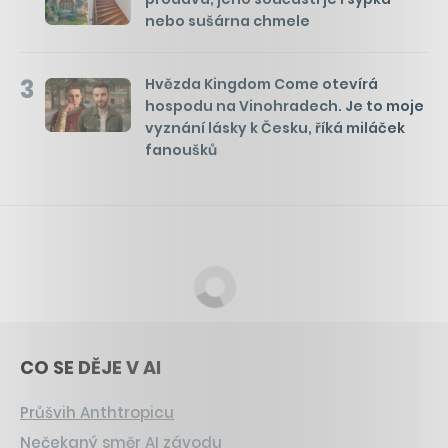
nebo sušárna chmele
3
Hvězda Kingdom Come otevírá
hospodu na Vinohradech. Je to moje
vyznání lásky k Česku, říká miláček
fanoušků
CO SE DĚJE V AI
Průšvih Anthtropicu
Nečekaný směr AI závodu