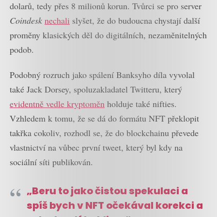
dolarů, tedy přes 8 milionů korun. Tvůrci se pro server
Coindesk
nechali
slyšet, že do budoucna chystají další
proměny klasických děl do digitálních, nezaměnitelných
podob.
Podobný rozruch jako spálení Banksyho díla vyvolal
také Jack Dorsey, spoluzakladatel Twitteru, který
evidentně vedle kryptoměn
holduje také nifties.
Vzhledem k tomu, že se dá do formátu NFT překlopit
takřka cokoliv, rozhodl se, že do blockchainu převede
vlastnictví na vůbec první tweet, který byl kdy na
sociální síti publikován.
„Beru to jako čistou spekulaci a
spíš bych v NFT očekával korekci a