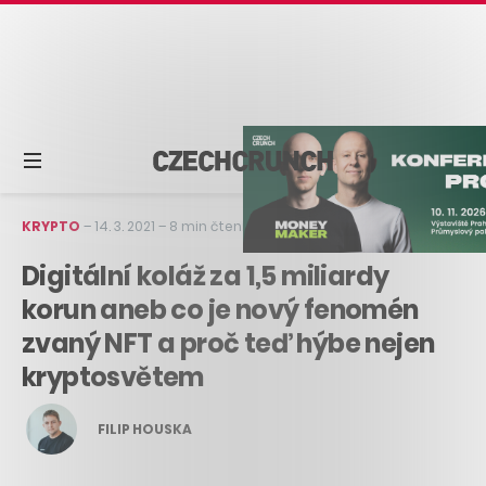
KRYPTO
–
14. 3. 2021
–
8 min čtení
Digitální koláž za 1,5 miliardy
korun aneb co je nový fenomén
zvaný NFT a proč teď hýbe nejen
kryptosvětem
FILIP HOUSKA