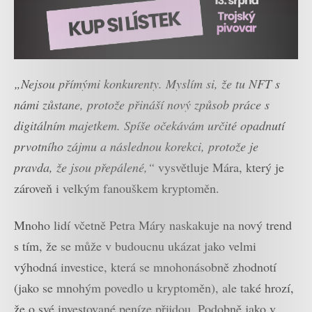
„Nejsou přímými konkurenty. Myslím si, že tu NFT s
námi zůstane, protože přináší nový způsob práce s
digitálním majetkem. Spíše očekávám určité opadnutí
prvotního zájmu a následnou korekci, protože je
pravda, že jsou přepálené,“
vysvětluje Mára, který je
zároveň i velkým fanouškem kryptoměn.
Mnoho lidí včetně Petra Máry naskakuje na nový trend
s tím, že se může v budoucnu ukázat jako velmi
výhodná investice, která se mnohonásobně zhodnotí
(jako se mnohým povedlo u kryptoměn), ale také hrozí,
že o své investované peníze přijdou. Podobně jako v