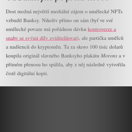
Dost možná největší mediální zájem o umělecké NFTs
vzbudil Banksy. Nikoliv přímo on sám (byť ve své
umělecké povaze má pořádnou dávku
kontroverze a
snahy se svými díly zviditelňovat
), ale partička umělců
a nadšenců do kryptoměn. Ta za skoro 100 tisíc dolarů
koupila originál slavného Banksyho plakátu
Morons
a v
přímém přenosu ho spálila, aby z něj následně vytvořila
čistě digitální kopii.