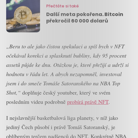
Přečtěte si také
Další meta pokořena. Bitcoin
překročil 60 000 dolarů
„Beru to ale jako čistou spekulaci a spíš bych v NFT
očekával korekci a splasknutí bubliny, kdy 95 procent
assetů půjde ke dnu. Otázkou je, které přežijí a udrží si
hodnotu v řádu let. A abych nezapomněl, investoval
jsem i do smeče Tomáše Satoranského na NBA Top
Shot,“
doplňuje český youtuber, který ve svém
posledním videu podrobně
probírá právě NFT
.
I nejslavnější basketbalová liga planety, v níž jako
jediný Čech působí i právě Tomáš Satoranský, je
oblíbeným terčem nadšenců do NFT. Konkrétně NBA