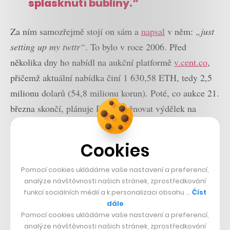
splasknutí bubliny.“
Za ním samozřejmě stojí on sám a
napsal
v něm:
„just
setting up my twttr“
. To bylo v roce 2006. Před
několika dny ho nabídl na aukční platformě
v.cent.co
,
přičemž aktuální nabídka činí 1 630,58 ETH, tedy 2,5
milionu dolarů (54,8 milionu korun). Poté, co aukce 21.
března skončí, plánuje Dorsey věnovat výdělek na
charitu.
Cookies
Do celé mánie okolo NFTs se angažují také influenceři
a youtubeři, což na českém trhu potvrzuje Petr Mára. K
Pomocí cookies ukládáme vaše nastavení a preferencí,
němu se ale dostaneme později. Nejprve zmiňme
analýze návštěvnosti našich stránek, zprostředkování
funkcí sociálních médií a k personalizaci obsahu …
Číst
amerického podcastera a youtubera Logana Paula, který
dále
před pár měsíci propadl kouzlu sbírání kartiček s
Pomocí cookies ukládáme vaše nastavení a preferencí,
analýze návštěvnosti našich stránek, zprostředkování
Pokémony, jež mohou dosahovat i milionových hodnot.