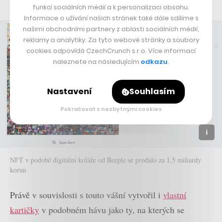
funkcí sociálních médií a k personalizaci obsahu.
Informace o užívání našich stránek také dále sdílíme s
našimi obchodními partnery z oblasti sociálních médií,
reklamy a analytiky. Za tyto webové stránky a soubory
cookies odpovídá CzechCrunch s.r.o. Více informací
naleznete na následujícím
odkazu
.
Nastavení
Souhlasím
Pokračovat s nezbytnými cookies
NFT v podobě digitální koláže od Beeple se prodalo za 1,5 miliardy
korun
Právě v souvislosti s touto vášní vytvořil i
vlastní
kartičky
v podobném hávu jako ty, na kterých se