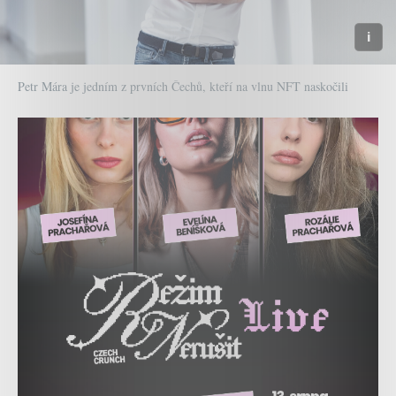
Petr Mára je jedním z prvních Čechů, kteří na vlnu NFT naskočili