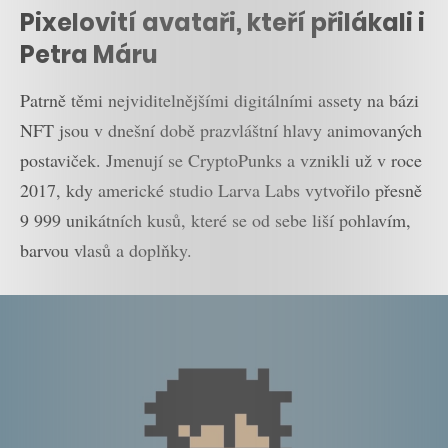
Pixelovití avataři, kteří přilákali i
Petra Máru
Patrně těmi nejviditelnějšími digitálními assety na bázi
NFT jsou v dnešní době prazvláštní hlavy animovaných
postaviček. Jmenují se CryptoPunks a vznikli už v roce
2017, kdy americké studio Larva Labs vytvořilo přesně
9 999 unikátních kusů, které se od sebe liší pohlavím,
barvou vlasů a doplňky.