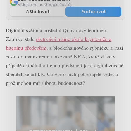
Vídejte ho na Googlu častěji.
Sledovat
Preferovat
Digitální svět má poslední týdny nový fenomén.
Zatímco stále
přetrvává mánie okolo kryptoměn a
bitcoinu především
, z blockchainového rybníčku si razí
cestu do mainstreamu takzvané NFTs, které si lze v
případě aktuálního trendu představit jako digitalizované
sběratelské artikly. Co vše o nich potřebujete vědět a
proč mohou mít slibnou budoucnost?