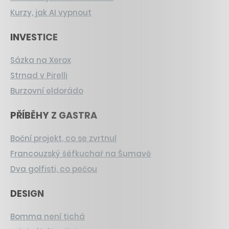
Kurzy, jak AI vypnout
INVESTICE
Sázka na Xerox
Strnad v Pirelli
Burzovní eldorádo
PŘÍBĚHY Z GASTRA
Boční projekt, co se zvrtnul
Francouzský šéfkuchař na Šumavě
Dva golfisti, co pečou
DESIGN
Bomma není tichá