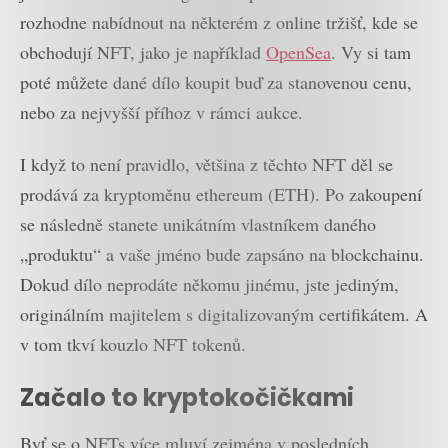
rozhodne nabídnout na některém z online tržišť, kde se
obchodují NFT, jako je například
OpenSea
. Vy si tam
poté můžete dané dílo koupit buď za stanovenou cenu,
nebo za nejvyšší příhoz v rámci aukce.
I když to není pravidlo, většina z těchto NFT děl se
prodává za kryptoměnu ethereum (ETH). Po zakoupení
se následně stanete unikátním vlastníkem daného
„produktu“ a vaše jméno bude zapsáno na blockchainu.
Dokud dílo neprodáte někomu jinému, jste jediným,
originálním majitelem s digitalizovaným certifikátem. A
v tom tkví kouzlo NFT tokenů.
Začalo to kryptokočičkami
Byť se o NFTs více mluví zejména v posledních