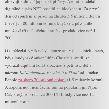
objevují kultovní japonské příšery. Akorát je udělal
digitálně a jako NFT posadil na blockchain. Za první
den od spuštění si přišel na zhruba 3,5 milionu dolarů
(necelých 80 milionů korun), když se z původního
množství tří tisíc těchto kartiček prodalo více než 1
700.
O umělecká NFTs nebyla nouze ani v posledních dnech,
když londýnský aukční dům Christie’s uvedl, že
vydražil digitální koláž složenou z pěti tisíc děl s
názvem
Každodennost: Prvních 5 000 dní
od umělce
Beeple
za skoro 70 milionů dolarů
(1,5 miliardy korun).
A zapomenout nemůžeme ani na populární gif Nyan
Cat, který se prodal za 300 ETH, tedy více než 12
milionů korun.