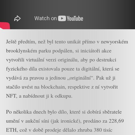
Ještě předtím, než byl tento unikát přímo v newyorském
brooklynském parku podpálen, si iniciátoři akce
vytvořili virtuální verzi originálu, aby po destrukci
fyzického díla existovala pouze ta digitální, která se
vydává za pravou a jedinou „originální“. Pak už ji
stačilo uvést na blockchain, respektive z ní vytvořit
NFT, a nabídnout ji k odkupu.
Po několika dnech bylo dílo, které si dobírá sběratele
umění v aukční síni (jak ironické), prodáno za 228,69
ETH, což v době prodeje dělalo zhruba 380 tisíc