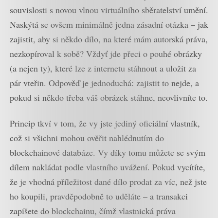
souvislosti s novou vlnou virtuálního sběratelství umění.
Naskýtá se ovšem minimálně jedna zásadní otázka – jak
zajistit, aby si někdo dílo, na které mám autorská práva,
nezkopíroval k sobě? Vždyť jde přeci o pouhé obrázky
(a nejen ty), které lze z internetu stáhnout a uložit za
pár vteřin. Odpověď je jednoduchá: zajistit to nejde, a
pokud si někdo třeba váš obrázek stáhne, neovlivníte to.
Princip tkví v tom, že vy jste jediný oficiální vlastník,
což si všichni mohou ověřit nahlédnutím do
blockchainové databáze. Vy díky tomu můžete se svým
dílem nakládat podle vlastního uvážení. Pokud vycítíte,
že je vhodná příležitost dané dílo prodat za víc, než jste
ho koupili, pravděpodobně to uděláte – a transakci
zapíšete do blockchainu, čímž vlastnická práva