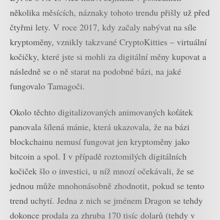
několika měsících, náznaky tohoto trendu přišly už před
čtyřmi lety. V roce 2017, kdy začaly nabývat na síle
kryptoměny, vznikly takzvané CryptoKitties – virtuální
kočičky, které jste si mohli za digitální měny kupovat a
následně se o ně starat na podobné bázi, na jaké
fungovalo Tamagoči.
Okolo těchto digitalizovaných animovaných koťátek
panovala šílená mánie, která ukazovala, že na bázi
blockchainu nemusí fungovat jen kryptoměny jako
bitcoin a spol. I v případě roztomilých digitálních
kočiček šlo o investici, u níž mnozí očekávali, že se
jednou může mnohonásobně zhodnotit, pokud se tento
trend uchytí. Jedna z nich se jménem Dragon se tehdy
dokonce prodala za zhruba 170 tisíc dolarů (tehdy v