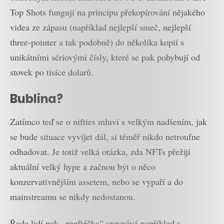
Top Shots fungují na principu překopírování nějakého
videa ze zápasu (například nejlepší smeč, nejlepší
three-pointer a tak podobně) do několika kopií s
unikátními sériovými čísly, které se pak pohybují od
stovek po tisíce dolarů.
Bublina?
Zatímco teď se o nifties mluví s velkým nadšením, jak
se bude situace vyvíjet dál, si téměř nikdo netroufne
odhadovat. Je totiž velká otázka, zda NFTs přežijí
aktuální velký hype a začnou být o něco
konzervativnějším assetem, nebo se vypaří a do
mainstreamu se nikdy nedostanou.
Řada lidí pak „eneftéčka“ srovnává například s