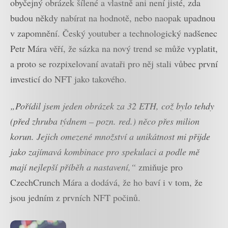
obyčejný obrázek šílené a vlastně ani není jisté, zda
budou někdy nabírat na hodnotě, nebo naopak upadnou
v zapomnění. Český youtuber a technologický nadšenec
Petr Mára věří, že sázka na nový trend se může vyplatit,
a proto se rozpixelovaní avataři pro něj stali vůbec první
investicí do NFT jako takového.
„Pořídil jsem jeden obrázek za 32 ETH, což bylo tehdy
(před zhruba týdnem – pozn. red.) něco přes milion
korun. Jejich omezené množství a unikátnost mi přijde
jako zajímavá kombinace pro spekulaci a podle mě
mají nejlepší příběh a nastavení,“
zmiňuje pro
CzechCrunch Mára a dodává, že ho baví i v tom, že
jsou jedním z prvních NFT počinů.