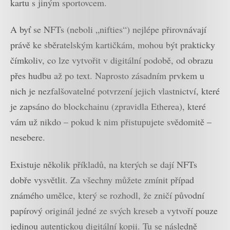
kartu s jiným sportovcem.
A byť se NFTs (neboli „nifties“) nejlépe přirovnávají
právě ke sběratelským kartičkám, mohou být prakticky
čímkoliv, co lze vytvořit v digitální podobě, od obrazu
přes hudbu až po text. Naprosto zásadním prvkem u
nich je nezfalšovatelné potvrzení jejich vlastnictví, které
je zapsáno do blockchainu (zpravidla Etherea), které
vám už nikdo – pokud k nim přistupujete svědomitě –
nesebere.
Existuje několik příkladů, na kterých se dají NFTs
dobře vysvětlit. Za všechny můžete zmínit případ
známého umělce, který se rozhodl, že zničí původní
papírový originál jedné ze svých kreseb a vytvoří pouze
jedinou autentickou digitální kopii. Tu se následně