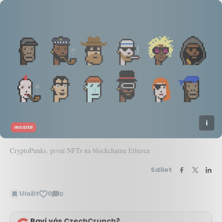
INSIDER
CryptoPunks, první NFTs na blockchainu Etherea
Sdílet
Uložit
0
0
Zobrazit
komentáře
Baví vás CzechCrunch?