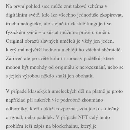
Na první pohled sice může znít takové schéma v
digitálním světě, kde lze všechno jednoduše zkopírovat,
trochu nelogicky, ale stejně to vlastně funguje i ve
fyzickém světě – a zůstat můžeme právě u umění.
Originál obrazů slavných umělců je vždy jen jeden,
který má největší hodnotu a chtějí ho všichni sběratelé.
Zároveň ale po světě kolují i spousty padělků, které
mohou být mnohdy od originálu k nerozeznání, nebo se
s jejich výrobou někdo snaží jen obohatit.
V případě klasických uměleckých děl na plátně je proto
například při aukcích vše podrobně zkoumáno
odborníky, kteří dokáží rozpoznat, zda jde o skutečný
originál, nebo padělek. V případě NFT celý tento
problém řeší zápis na blockchainu, který je