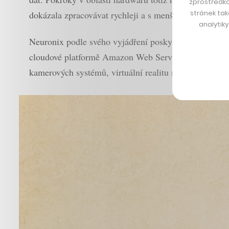
zprostředko
stránek tak
dokázala zpracovávat rychleji a s menší spotřebou ene
analytik
Neuronix podle svého vyjádření poskytuje například v
cloudové platformě Amazon Web Services, což mu umož
kamerových systémů, virtuální realitu nebo autonomn