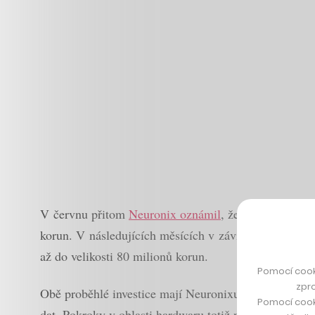
V červnu přitom
Neuronix oznámil
, že od českých fo
korun. V následujících měsících v závislosti na úspěšno
až do velikosti 80 milionů korun.
Pomocí cook
zpro
Obě proběhlé investice mají Neuronixu pomoci stát se
Pomocí cook
dat. Pokroky v oblasti hardwaru totiž nestačí držet kr