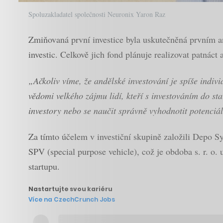
Spoluzakladatel společnosti Neuronix Yaron Raz
Zmiňovaná první investice byla uskutečněná prvním ang
investic. Celkově jich fond plánuje realizovat patnáct
„Ačkoliv víme, že andělské investování je spíše indi
vědomi velkého zájmu lidí, kteří s investováním do sta
investory nebo se naučit správně vyhodnotit potenciá
Za tímto účelem v investiční skupině založili Depo Sy
SPV (special purpose vehicle), což je obdoba s. r. o. 
startupu.
Nastartujte svou kariéru
Více na CzechCrunch Jobs