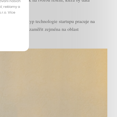
ívání našich
í, reklamy a
r.o. Více
. Hotový prototyp technologie startupu pracuje na
 Firma se chce zaměřit zejména na oblast