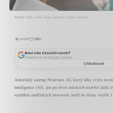
Michal Ciffra a Petr Šíma, partneři v Depo Ventures
Uložit
0
0
Zobrazit
komentáře
Baví vás CzechCrunch?
Vídejte ho na Googlu častěji.
Sledovat
Americký startup Neuronix AI, který díky svým techn
inteligence (AI), jen po dvou měsících uzavřel další i
syndikát andělských investorů, kteří do firmy vložili 