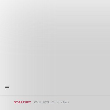
STARTUPY
–
05. 8. 2021
–
2 min čtení