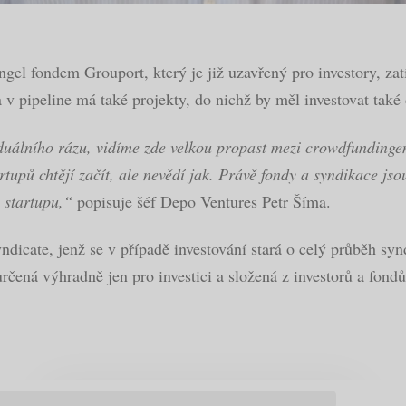
el fondem Grouport, který je již uzavřený pro investory, zatí
 a v pipeline má také projekty, do nichž by měl investovat také
viduálního rázu, vidíme zde velkou propast mezi crowdfunding
rtupů chtějí začít, ale nevědí jak. Právě fondy a syndikace js
l startupu,“
popisuje šéf Depo Ventures Petr Šíma.
ndicate, jenž se v případě investování stará o celý průběh sy
určená výhradně jen pro investici a složená z investorů a fond