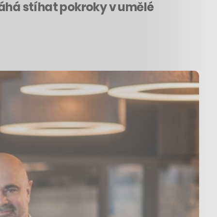
máhá stíhat pokroky v umělé