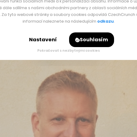
vání funkcí sociálních médií a k personalizaci obsahu. Informace o už
é dále sdílíme s našimi obchodními partnery z oblasti sociálních médi
rgie.
y. Za tyto webové stránky a soubory cookies odpovídá CzechCrunch s.
informací naleznete na následujícím
odkazu
.
íce než šedesátinásobné zrychlení výkonu pro stahování videa
ňuje rozvíjet spolupráci s potenciálními klienty a partnery.
Nastavení
Souhlasím
í systémy v dronech a samořídících autech.
Pokračovat s nezbytnými cookies