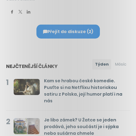
Přejít do diskuze (2)
Týden
Měsíc
NEJČTENĚJŠÍ ČLÁNKY
1
Kam se hrabou české komedie.
Pusťte si na Netflixu historickou
satiru z Polska, její humor platí i na
nás
2
Je libo zámek? U Žatce se jeden
prodává, jeho součástí je i sýpka
nebo sušárna chmele