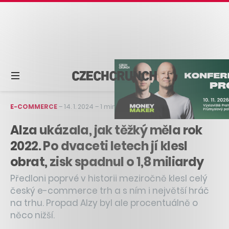
E-COMMERCE
–
14. 1. 2024
–
1 min čtení
Alza ukázala, jak těžký měla rok
2022. Po dvaceti letech jí klesl
obrat, zisk spadnul o 1,8 miliardy
Předloni poprvé v historii meziročně klesl celý
český e-commerce trh a s ním i největší hráč
na trhu. Propad Alzy byl ale procentuálně o
něco nižší.