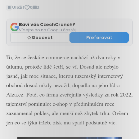
Uložit
0
2
Zobrazit
komentáře
Baví vás CzechCrunch?
Vídejte ho na Googlu častěji.
Sledovat
Preferovat
To, že se česká e-commerce nachází už dva roky v
útlumu, protože lidé šetří, se ví. Dosud ale nebylo
jasné, jak moc situace, kterou tuzemský internetový
obchod dosud nikdy nezažil, dopadla na jeho lídra
Alza.cz. Poté, co firma zveřejnila výsledky za rok 2022,
tajemství pominulo: e-shop v předminulém roce
zaznamenal pokles, ale menší než zbytek trhu. Ovšem
jen co se týká tržeb, zisk mu spadl podstatně víc.