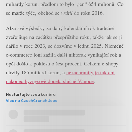
miliardy korun, předloni to bylo „jen“ 654 milionů. Co
se marže týče, obchod se
vrátil
do roku 2016.
Alza své výsledky za daný kalendářní rok tradičně
zveřejňuje na začátku přespříštího roku, takže jak se jí
dařilo v roce 2023, se dozvíme v lednu 2025. Nicméně
e-commerce loni zažila další nikterak vynikající rok a
opět došlo k poklesu o šest procent. Celkem e-shopy
utržily 185 miliard korun, a
nezachránily je tak ani
nakonec byznysově docela slušné Vánoce
.
Nastartujte svou kariéru
Více na CzechCrunch Jobs