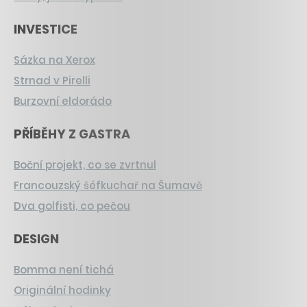
INVESTICE
Sázka na Xerox
Strnad v Pirelli
Burzovní eldorádo
PŘÍBĚHY Z GASTRA
Boční projekt, co se zvrtnul
Francouzský šéfkuchař na Šumavě
Dva golfisti, co pečou
DESIGN
Bomma není tichá
Originální hodinky