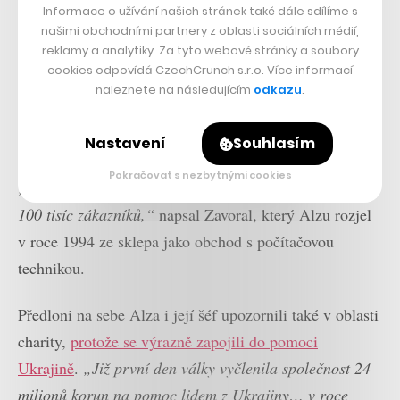
Informace o užívání našich stránek také dále sdílíme s
našimi obchodními partnery z oblasti sociálních médií,
reklamy a analytiky. Za tyto webové stránky a soubory
cookies odpovídá CzechCrunch s.r.o. Více informací
naleznete na následujícím
odkazu
.
Nastavení
Souhlasím
Pokračovat s nezbytnými cookies
„Během pěti měsíců od spuštění si ji objednalo přes
100 tisíc zákazníků,“
napsal Zavoral, který Alzu rozjel
v roce 1994 ze sklepa jako obchod s počítačovou
technikou.
Předloni na sebe Alza i její šéf upozornili také v oblasti
charity,
protože se výrazně zapojili do pomoci
Ukrajině
.
„Již první den války vyčlenila společnost 24
milionů korun na pomoc lidem z Ukrajiny… v roce