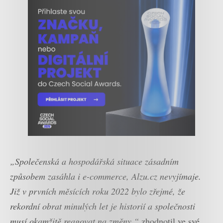
„Společenská a hospodářská situace zásadním
způsobem zasáhla i e-commerce, Alzu.cz nevyjímaje.
Již v prvních měsících roku 2022 bylo zřejmé, že
rekordní obrat minulých let je historií a společnosti
musí okamžitě reagovat na změny,“
zhodnotil ve své