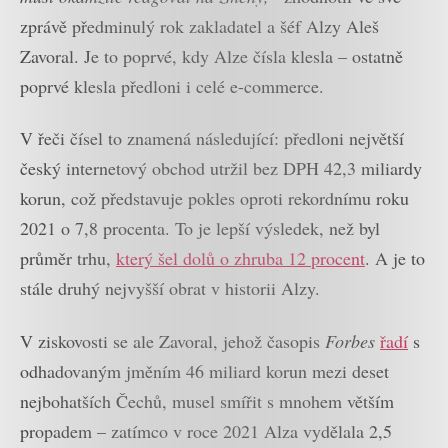
zprávě předminulý rok zakladatel a šéf Alzy Aleš
Zavoral. Je to poprvé, kdy Alze čísla klesla – ostatně
poprvé klesla předloni i celé e-commerce.
V řeči čísel to znamená následující: předloni největší
český internetový obchod utržil bez DPH 42,3 miliardy
korun, což představuje pokles oproti rekordnímu roku
2021 o 7,8 procenta. To je lepší výsledek, než byl
průměr trhu,
který šel dolů o zhruba 12 procent
. A je to
stále druhý nejvyšší obrat v historii Alzy.
V ziskovosti se ale Zavoral, jehož časopis
Forbes
řadí
s
odhadovaným jměním 46 miliard korun mezi deset
nejbohatších Čechů, musel smířit s mnohem větším
propadem – zatímco v roce 2021 Alza vydělala 2,5