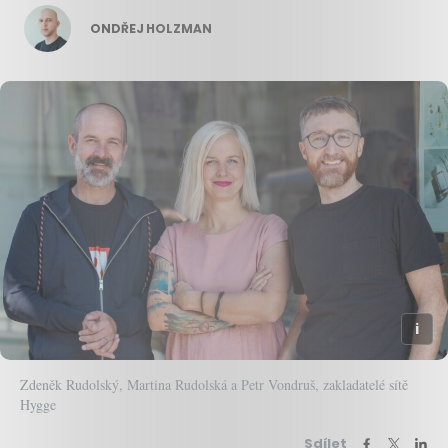
ONDŘEJ HOLZMAN
Zdeněk Rudolský, Martina Rudolská a Petr Vondruš, zakladatelé sítě
Hygge
Sdílet