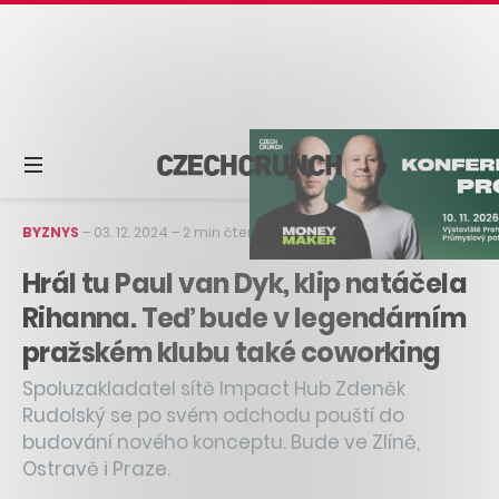
BYZNYS
–
03. 12. 2024
–
2 min čtení
Hrál tu Paul van Dyk, klip natáčela
Rihanna. Teď bude v legendárním
pražském klubu také coworking
Spoluzakladatel sítě Impact Hub Zdeněk
Rudolský se po svém odchodu pouští do
budování nového konceptu. Bude ve Zlíně,
Ostravě i Praze.