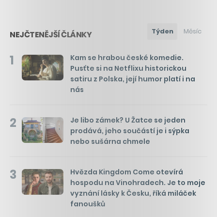
Týden
Měsíc
NEJČTENĚJŠÍ ČLÁNKY
1
Kam se hrabou české komedie.
Pusťte si na Netflixu historickou
satiru z Polska, její humor platí i na
nás
2
Je libo zámek? U Žatce se jeden
prodává, jeho součástí je i sýpka
nebo sušárna chmele
3
Hvězda Kingdom Come otevírá
hospodu na Vinohradech. Je to moje
vyznání lásky k Česku, říká miláček
fanoušků