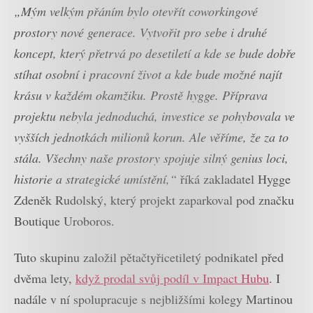
„Mým velkým přáním bylo otevřít coworkingové
prostory nové generace. Vytvořit pro sebe i druhé
koncept, který přetrvá po desetiletí a kde se bude dobře
stíhat osobní i pracovní život a kde bude možné najít
krásu v každém okamžiku. Prostě hygge. Příprava
projektu nebyla jednoduchá, investice se pohybovala ve
vyšších jednotkách milionů korun. Ale věříme, že za to
stála. Všechny naše prostory spojuje silný genius loci,
historie a strategické umístění,“
říká zakladatel Hygge
Zdeněk Rudolský, který projekt zaparkoval pod značku
Boutique Uroboros.
Tuto skupinu založil pětačtyřicetiletý podnikatel před
dvěma lety,
když prodal svůj podíl v Impact Hubu
. I
nadále v ní spolupracuje s nejbližšími kolegy Martinou