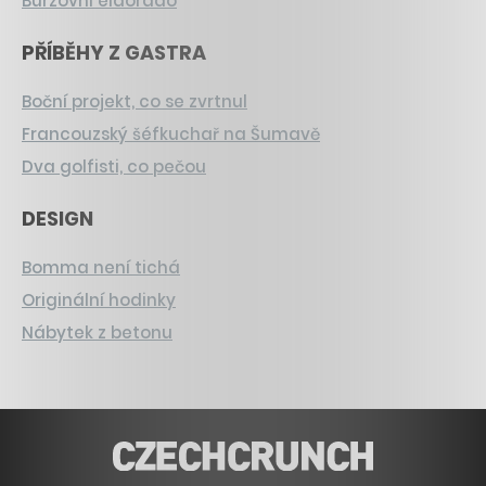
Burzovní eldorádo
PŘÍBĚHY Z GASTRA
Boční projekt, co se zvrtnul
Francouzský šéfkuchař na Šumavě
Dva golfisti, co pečou
DESIGN
Bomma není tichá
Originální hodinky
Nábytek z betonu