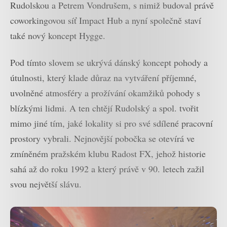
Rudolskou a Petrem Vondrušem, s nimiž budoval právě
coworkingovou síť Impact Hub a nyní společně staví
také nový koncept Hygge.
Pod tímto slovem se ukrývá dánský koncept pohody a
útulnosti, který klade důraz na vytváření příjemné,
uvolněné atmosféry a prožívání okamžiků pohody s
blízkými lidmi. A ten chtějí Rudolský a spol. tvořit
mimo jiné tím, jaké lokality si pro své sdílené pracovní
prostory vybrali. Nejnovější pobočka se otevírá ve
zmíněném pražském klubu Radost FX, jehož historie
sahá až do roku 1992 a který právě v 90. letech zažil
svou největší slávu.