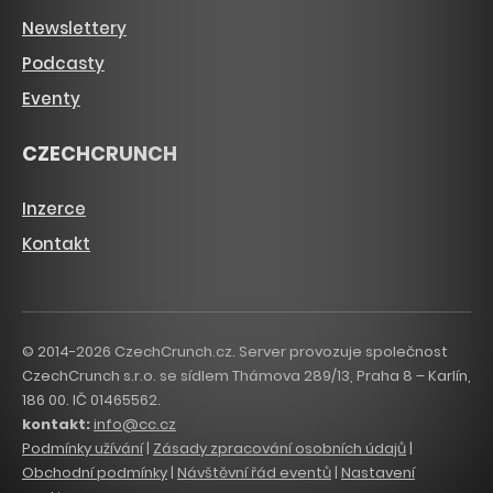
Newslettery
Podcasty
Eventy
CZECHCRUNCH
Inzerce
Kontakt
© 2014-2026 CzechCrunch.cz. Server provozuje společnost
CzechCrunch s.r.o. se sídlem Thámova 289/13, Praha 8 – Karlín,
186 00. IČ 01465562.
kontakt:
info@cc.cz
Podmínky užívání
|
Zásady zpracování osobních údajů
|
Obchodní podmínky
|
Návštěvní řád eventů
|
Nastavení