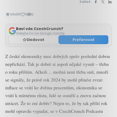
Sdílet
Uložit
0
0
Zobrazit
komentáře
Baví vás CzechCrunch?
Vídejte ho na Googlu častěji.
Sledovat
Preferovat
Z české ekonomiky moc dobrých zpráv poslední dobou
nepřichází. Tak je dobré si aspoň nějaké vysnít – třeba
o roku příštím. Ačkoli… možná není třeba snít, množí
se signály, že právě rok 2024 by mohl přinést zvrat:
inflace se vrátí ke dvěma procentům, ekonomika se
vrátí k mírnému růstu, lidé se osmělí a znovu začnou
utrácet. Že to zní dobře? Nejen to, že by tak příští rok
mohl opravdu vypadat, se v CzechCrunch Podcastu