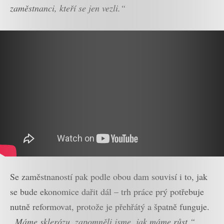
zaměstnanci, kteří se jen vezli.“
Se zaměstnaností pak podle obou dam souvisí i to, jak
se bude ekonomice dařit dál – trh práce prý potřebuje
nutně reformovat, protože je přehřátý a špatně funguje.
„Máme sklerózu, zapomněli jsme, jak máme růst,“