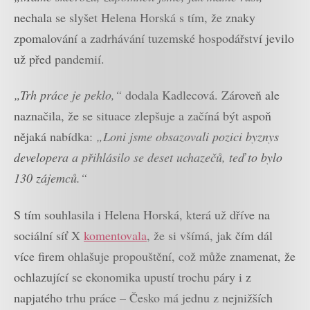
nechala se slyšet Helena Horská s tím, že znaky
zpomalování a zadrhávání tuzemské hospodářství jevilo
už před pandemií.
„Trh práce je peklo,“
dodala Kadlecová. Zároveň ale
naznačila, že se situace zlepšuje a začíná být aspoň
nějaká nabídka:
„Loni jsme obsazovali pozici byznys
developera a přihlásilo se deset uchazečů, teď to bylo
130 zájemců.“
S tím souhlasila i Helena Horská, která už dříve na
sociální síť X
komentovala
, že si všímá, jak čím dál
více firem ohlašuje propouštění, což může znamenat, že
ochlazující se ekonomika upustí trochu páry i z
napjatého trhu práce – Česko má jednu z nejnižších