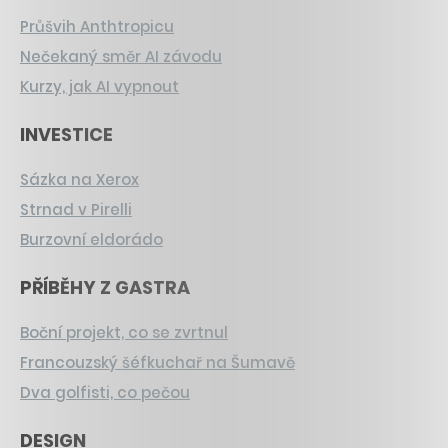
Průšvih Anthtropicu
Nečekaný směr AI závodu
Kurzy, jak AI vypnout
INVESTICE
Sázka na Xerox
Strnad v Pirelli
Burzovní eldorádo
PŘÍBĚHY Z GASTRA
Boční projekt, co se zvrtnul
Francouzský šéfkuchař na Šumavě
Dva golfisti, co pečou
DESIGN