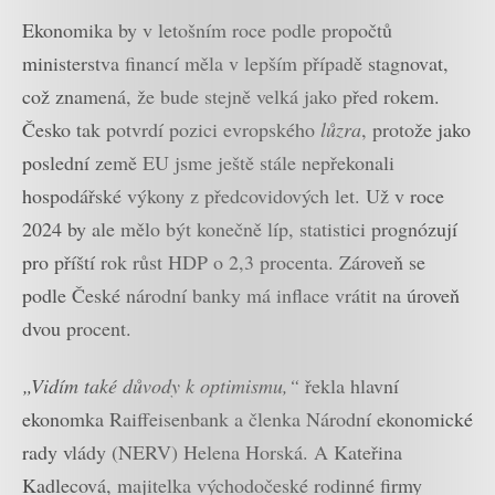
Ekonomika by v letošním roce podle propočtů
ministerstva financí měla v lepším případě stagnovat,
což znamená, že bude stejně velká jako před rokem.
Česko tak potvrdí pozici evropského
lůzra
, protože jako
poslední země EU jsme ještě stále nepřekonali
hospodářské výkony z předcovidových let. Už v roce
2024 by ale mělo být konečně líp, statistici prognózují
pro příští rok růst HDP o 2,3 procenta. Zároveň se
podle České národní banky má inflace vrátit na úroveň
dvou procent.
„Vidím také důvody k optimismu,“
řekla hlavní
ekonomka Raiffeisenbank a členka Národní ekonomické
rady vlády (NERV) Helena Horská. A Kateřina
Kadlecová, majitelka východočeské rodinné firmy