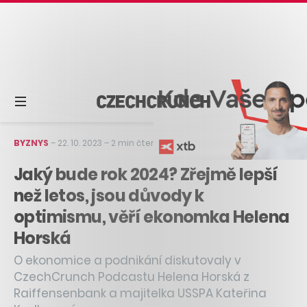
BYZNYS
–
22. 10. 2023
–
2 min čtení
Jaký bude rok 2024? Zřejmě lepší
než letos, jsou důvody k
optimismu, věří ekonomka Helena
Horská
O ekonomice a podnikání diskutovaly v
CzechCrunch Podcastu Helena Horská z
Raiffensenbank a majitelka USSPA Kateřina