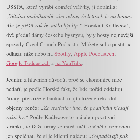
USSPA, která vyrábí domácí vířivky, jí doplnila:
„Většina podnikatelů vám řekne, že letošek je na houby.
Ale že příští rok by mělo být líp.“
Horská i Kadlecová,
dvě přední dámy českého byznysu, byly hosty nejnovější
epizody CzechCrunch Podcastu. Můžete si ho pustit na
odkazu níže nebo na
Spotify
,
Apple Podcastech
,
Google Podcastech
a
na YouTube
.
Jedním z hlavních důvodů, proč se ekonomice moc
nedaří, je podle Horské fakt, že lidé pořád oddalují
útraty, přestože v bankách mají uložené rekordní
objemy peněz:
„Ze statistik víme, že podnikům klesají
zakázky.“
Podle Kadlecové to má ale i pozitivní
stránku, totiž že firmy se musí začít ohánět a nemohou
jen spoléhat, že si je klienti najdou:
„Odpadávají pak