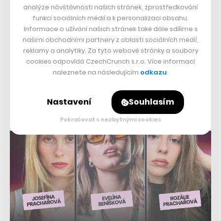
analýze návštěvnosti našich stránek, zprostředkování
funkcí sociálních médií a k personalizaci obsahu.
Horská zároveň připustila, že problémy spojené s
Informace o užívání našich stránek také dále sdílíme s
rekordně nízkou nezaměstnaností a neflexibilním
našimi obchodními partnery z oblasti sociálních médií,
reklamy a analytiky. Za tyto webové stránky a soubory
zákoníkem práce si uvědomuje i vláda Petra Fialy, jíž s
cookies odpovídá CzechCrunch s.r.o. Více informací
kolegy z NERVu radí:
„Něco se chystá.“
O tom, jak
naleznete na následujícím
odkazu
.
špatně funguje trh práce, v
CzechCrunch Podcastu
nedávno hovořili i Petros Michopulos s Pavlem
Nastavení
Souhlasím
Drobilem
.
Pokračovat s nezbytnými cookies