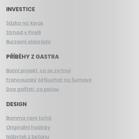
INVESTICE
Sázka na Xerox
Strnad v Pirelli
Burzovní eldorádo
PŘÍBĚHY Z GASTRA
Boční projekt, co se zvrtnul
Francouzský šéfkuchař na Šumavě
Dva golfisti, co pečou
DESIGN
Bomma není tichá
Originální hodinky
Nábytek z betonu