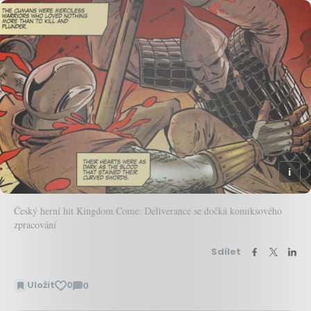
Český herní hit Kingdom Come: Deliverance se dočká komiksového
zpracování
Sdílet
Uložit
0
0
Zobrazit
komentáře