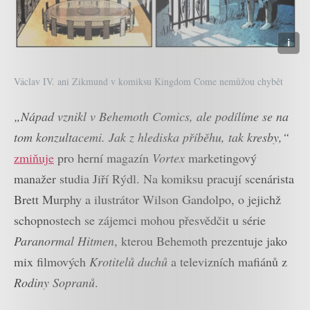
Václav IV. ani Zikmund v komiksu Kingdom Come nemůžou chybět
„Nápad vznikl v Behemoth Comics, ale podílíme se na
tom konzultacemi. Jak z hlediska příběhu, tak kresby,“
zmiňuje
pro herní magazín
Vortex
marketingový
manažer studia Jiří Rýdl. Na komiksu pracují scenárista
Brett Murphy a ilustrátor Wilson Gandolpo, o jejichž
schopnostech se zájemci mohou přesvědčit u série
Paranormal Hitmen
, kterou Behemoth prezentuje jako
mix filmových
Krotitelů duchů
a televizních mafiánů z
Rodiny Sopranů
.