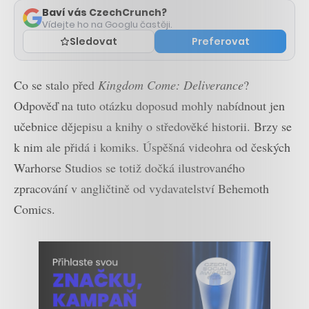
Baví vás CzechCrunch?
Vídejte ho na Googlu častěji.
Sledovat
Preferovat
Co se stalo před
Kingdom Come: Deliverance
?
Odpověď na tuto otázku doposud mohly nabídnout jen
učebnice dějepisu a knihy o středověké historii. Brzy se
k nim ale přidá i komiks. Úspěšná videohra od českých
Warhorse Studios se totiž dočká ilustrovaného
zpracování v angličtině od vydavatelství Behemoth
Comics.