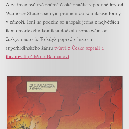
A zatímco světově známá česká značka v podobě hry od
Warhorse Studios se nyní promění do komiksové formy
v zámoří, loni na podzim se naopak jedna z největších
ikon amerického komiksu dočkala zpracování od
českých autorů. To když poprvé v historii
superhrdinského žánru
tvůrci z Česka sepsali a
ilustrovali příběh o Batmanovi
.