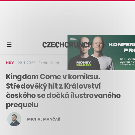
HRY
–
26. 1. 2022
–
1 min čtení
Kingdom Come v komiksu.
Středověký hit z Království
českého se dočká ilustrovaného
prequelu
MICHAL MANČAŘ