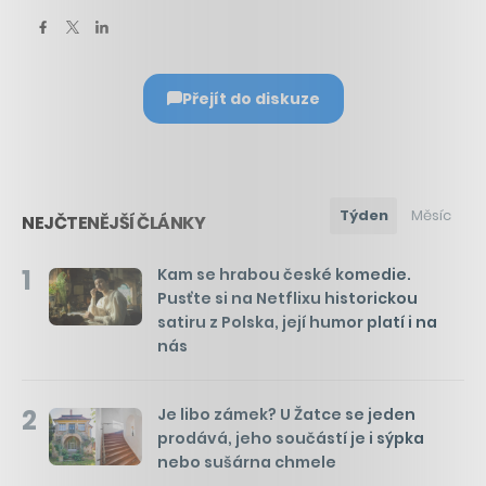
Přejít do diskuze
Týden
Měsíc
NEJČTENĚJŠÍ ČLÁNKY
1
Kam se hrabou české komedie.
Pusťte si na Netflixu historickou
satiru z Polska, její humor platí i na
nás
2
Je libo zámek? U Žatce se jeden
prodává, jeho součástí je i sýpka
nebo sušárna chmele