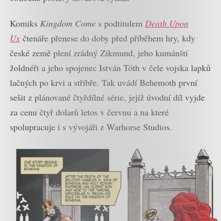
Komiks
Kingdom Come
s podtitulem
Death Upon
Us
čtenáře přenese do doby před příběhem hry, kdy
české země plení zrádný Zikmund, jeho kumánští
žoldnéři a jeho spojenec István Tóth v čele vojska lapků
lačných po krvi a stříbře. Tak uvádí Behemoth první
sešit z plánované čtyřdílné série, jejíž úvodní díl vyjde
za cenu čtyř dolarů letos v červnu a na které
spolupracuje i s vývojáři z Warhorse Studios.