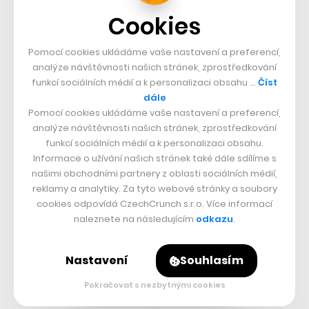
Cookies
Pomocí cookies ukládáme vaše nastavení a preferencí,
analýze návštěvnosti našich stránek, zprostředkování
funkcí sociálních médií a k personalizaci obsahu …
Číst
dále
Pomocí cookies ukládáme vaše nastavení a preferencí,
analýze návštěvnosti našich stránek, zprostředkování
Komiksové zpracování pak bude pro
Kingdom Come:
funkcí sociálních médií a k personalizaci obsahu.
Deliverance
dalším zápisem do kroniky úspěchů, která
Informace o užívání našich stránek také dále sdílíme s
našimi obchodními partnery z oblasti sociálních médií,
ani čtyři roky od vydání hry není uzavřená. Na její
reklamy a analytiky. Za tyto webové stránky a soubory
motivy se v současné době připravuje desková hra od
cookies odpovídá CzechCrunch s.r.o. Více informací
naleznete na následujícím
odkazu
.
českých tvůrců, fanoušci ji v závěru roku
zvolili
nejlepším titulem uplynulé dekády
a Warhorse před
Nastavení
Souhlasím
nedávnem oznámilo dosažení
čtyř milionů prodaných
kopií
i
loňské tržby ve výši čtvrt miliardy korun
.
Pokračovat s nezbytnými cookies