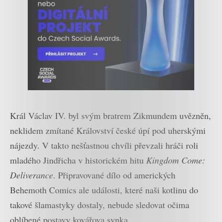
Král Václav IV. byl svým bratrem Zikmundem uvězněn,
neklidem zmítané Království české úpí pod uherskými
nájezdy. V takto nešťastnou chvíli převzali hráči roli
mladého Jindřicha v historickém hitu
Kingdom Come:
Deliverance
. Připravované dílo od amerických
Behemoth Comics ale události, které naši kotlinu do
takové šlamastyky dostaly, nebude sledovat očima
oblíbené postavy kovářova synka.