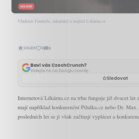
INSIDER
Vladimír Finsterle, zakadatel a majitel Lékárna.cz
Uložit
0
0
Zobrazit
komentáře
Baví vás CzechCrunch?
Vídejte ho na Googlu častěji.
Sledovat
Internetová Lékárna.cz na trhu funguje již dvacet le
mají například konkurenční Pilulka.cz nebo Dr. Max. 
posledních let se ji však začínají vyplácet a konkur