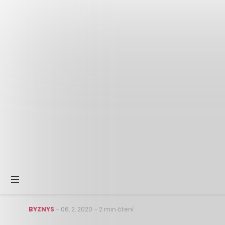
BYZNYS
–
06. 2. 2020
–
2 min čtení