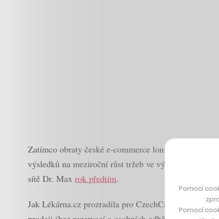
Zatímco obraty české e-commerce loni
rostly o 15 pr
výsledků na meziroční růst tržeb ve výši 39 procent. 
sítě Dr. Max
rok předtím
.
Pomocí cook
zpro
Jak Lékárna.cz prozradila pro CzechCrunch, letos oče
Pomocí cook
prodeji (bez rezervací a osobních odběrů v lékárnách