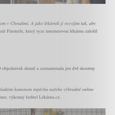
lem v Chrudimi. A jako lékárník ji rozvíjím tak, aby
r Finsterle, který ryze internetovou lékárnu založil
0 objednávek denně a zaznamenala jen dvě desetiny
základním kamenem úspěchu našeho výhradně online
ner, výkonný ředitel Lékárna.cz.