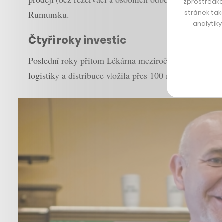
zprostředko
stránek tak
Rumunsku.
analytik
Čtyři roky investic
Poslední roky přitom Lékárna meziročně rostla jen př
logistiky a distribuce vložila přes 100 milionů korun a