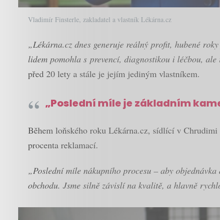
Vladimír Finsterle, zakladatel a vlastník Lékárna.cz
„Lékárna.cz dnes generuje reálný profit, hubené roky 
lidem pomohla s prevencí, diagnostikou i léčbou, ale
před 20 lety a stále je jejím jediným vlastníkem.
„Poslední míle je základním ka
Během loňského roku Lékárna.cz, sídlící v Chrudimi 
procenta reklamací.
„Poslední míle nákupního procesu – aby objednávka 
obchodu. Jsme silně závislí na kvalitě, a hlavně rych