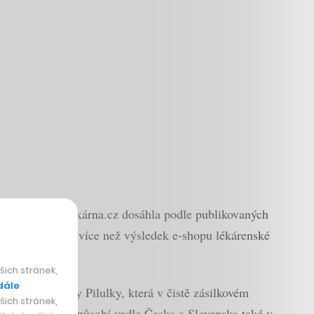
 24 procent
, Lékárna.cz dosáhla podle publikovaných
n, což je o něco více než výsledek e-shopu lékárenské
ich stránek,
dále
oňské výsledky Pilulky, která v čistě zásilkovém
ich stránek,
l od Lékárny.cz působí vedle Česka a Slovenska také v