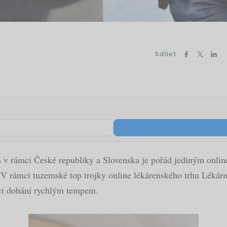
Sdílet
t a v rámci České republiky a Slovenska je pořád jediným onl
V rámci tuzemské top trojky online lékárenského trhu Lékárna.
enci dohání rychlým tempem.