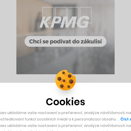
ocent
a jednička trhu Pilulka.cz zaznamenala navýšení
tržeb o
Díky tomu v roce 2019 vyrostl její obrat na 690 milionů koru
Cookies
ies ukládáme vaše nastavení a preferencí, analýze návštěvnosti naš
středkování funkcí sociálních médií a k personalizaci obsahu …
Číst 
kává tržby na úrovni jedné miliardy korun. Tím by překonala l
ies ukládáme vaše nastavení a preferencí, analýze návštěvnosti naš
 učiněných online) dosáhla tržeb 900 milionů korun. Na rozdí