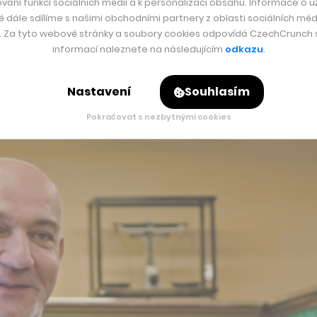
vání funkcí sociálních médií a k personalizaci obsahu. Informace o už
é dále sdílíme s našimi obchodními partnery z oblasti sociálních médi
y. Za tyto webové stránky a soubory cookies odpovídá CzechCrunch s.
informací naleznete na následujícím
odkazu
.
ibližně desetiprocentním tempem, během čtyř let však do stab
Nastavení
Souhlasím
 tyto investice teď přináší své ovoce.
Pokračovat s nezbytnými cookies