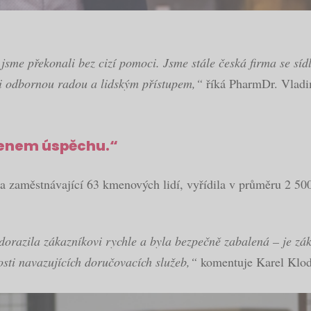
jsme překonali bez cizí pomoci. Jsme stále česká firma se síd
 i odbornou radou a lidským přístupem,“
říká PharmDr. Vladimí
menem úspěchu.“
a zaměstnávající 63 kmenových lidí, vyřídila v průměru 2 50
dorazila zákazníkovi rychle a byla bezpečně zabalená – je 
losti navazujících doručovacích služeb,“
komentuje Karel Klod