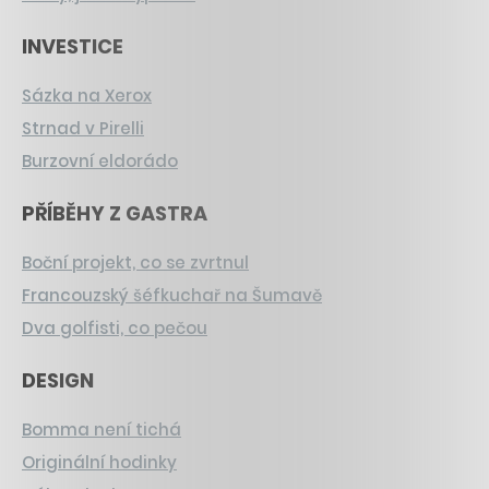
INVESTICE
Sázka na Xerox
Strnad v Pirelli
Burzovní eldorádo
PŘÍBĚHY Z GASTRA
Boční projekt, co se zvrtnul
Francouzský šéfkuchař na Šumavě
Dva golfisti, co pečou
DESIGN
Bomma není tichá
Originální hodinky