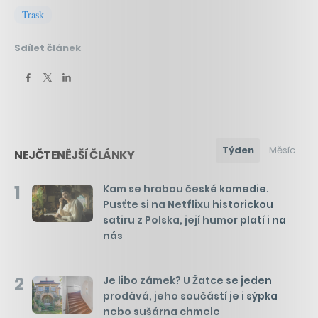
Trask
Sdílet článek
Týden
Měsíc
NEJČTENĚJŠÍ ČLÁNKY
1
Kam se hrabou české komedie.
Pusťte si na Netflixu historickou
satiru z Polska, její humor platí i na
nás
2
Je libo zámek? U Žatce se jeden
prodává, jeho součástí je i sýpka
nebo sušárna chmele