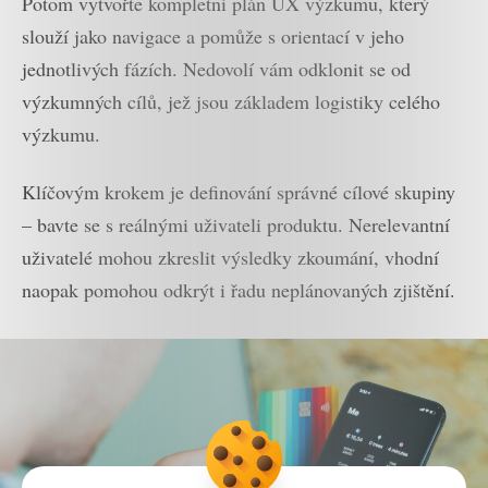
Potom vytvořte kompletní plán UX výzkumu, který
slouží jako navigace a pomůže s orientací v jeho
jednotlivých fázích. Nedovolí vám odklonit se od
výzkumných cílů, jež jsou základem logistiky celého
výzkumu.
Klíčovým krokem je definování správné cílové skupiny
– bavte se s reálnými uživateli produktu. Nerelevantní
uživatelé mohou zkreslit výsledky zkoumání, vhodní
naopak pomohou odkrýt i řadu neplánovaných zjištění.