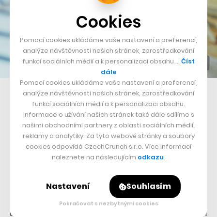
Cookies
Pomocí cookies ukládáme vaše nastavení a preferencí,
analýze návštěvnosti našich stránek, zprostředkování
funkcí sociálních médií a k personalizaci obsahu …
Číst
dále
Pomocí cookies ukládáme vaše nastavení a preferencí,
Mobilní bankovnictví potřebuje mít dobrou zákaznickou zkušenost
analýze návštěvnosti našich stránek, zprostředkování
funkcí sociálních médií a k personalizaci obsahu.
Nezapomeňte do testování zapojit také širší publikum.
Informace o užívání našich stránek také dále sdílíme s
našimi obchodními partnery z oblasti sociálních médií,
Přizvěte do výzkumu členy dalších týmů, ať už v
reklamy a analytiky. Za tyto webové stránky a soubory
samotných testovacích relacích, nebo tak, že si s nimi
cookies odpovídá CzechCrunch s.r.o. Více informací
stanovíte cíle výzkumu. Ukážete tak hodnotu toho, co
naleznete na následujícím
odkazu
.
děláte, a získáte podporu pro další výzkum.
Nastavení
Souhlasím
Na závěr se nezapomeňte o získané poznatky podělit s
Pokračovat s nezbytnými cookies
členy týmu a zúčastněnými stakeholdery. K čemu by byl