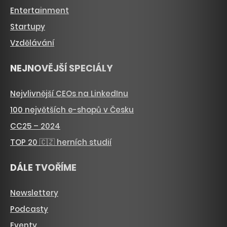
Entertainment
Startupy
Vzdělávání
NEJNOVĚJŠÍ SPECIÁLY
Nejvlivnější CEOs na LinkedInu
100 největších e-shopů v Česku
CC25 – 2024
TOP 20 🇨🇿 herních studií
DÁLE TVOŘÍME
Newslettery
Podcasty
Eventy