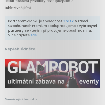
učinit finanční produkty dostupnějšími a
inkluzivnějšími.
Partnerem článku je společnost
Trask
. V rámci
CzechCrunch Premium spolupracujeme s vybranými
partnery, se kterými připravujeme obsah na míru.
Více najdete
zde
.
Nepřehlédněte:
Související témata: