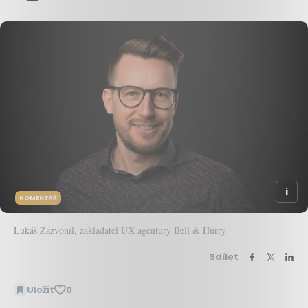
KOMENTÁŘ
Lukáš Zazvonil, zakladatel UX agentury Bell & Hurry
Sdílet
Uložit
0