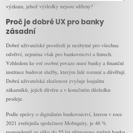
výzkum, jehož výsledky nejsou sdíleny?
Proč je dobré UX pro banky
zásadní
Dobré uživatelské prostředí je nezbytné pro všechna
odvětví, zejména však pro bankovnictví a fintech.
Vzhledem ke své osobní povaze musí banky a finanční
instituce budovat služby, kterým lidé rozumí a důvěřují.
Dobrá uživatelská zkušenost zvyšuje loajalitu
zákazníků, jejich důvěru a v konečném důsledku
prodeje.
Podle zprávy o digitálním bankovnictví, kterou v roce
2021 zveřejnila společnost Mobiquity, je 46 %
respondentů ve věku do 55 let připraveno změnit banku,