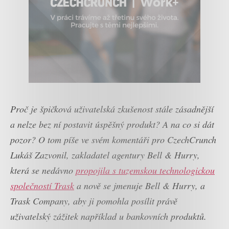
Proč je špičková uživatelská zkušenost stále zásadnější
a nelze bez ní postavit úspěšný produkt? A na co si dát
pozor? O tom píše ve svém komentáři pro CzechCrunch
Lukáš Zazvonil, zakladatel agentury Bell & Hurry,
která se nedávno
propojila s tuzemskou technologickou
společností Trask
a nově se jmenuje Bell & Hurry, a
Trask Company, aby ji pomohla posílit právě
uživatelský zážitek například u bankovních produktů.