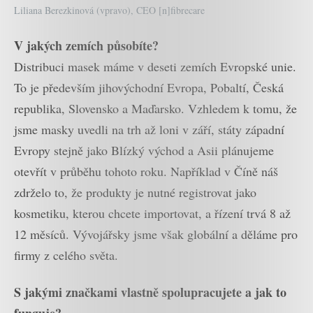
Liliana Berezkinová (vpravo), CEO [n]fibrecare
V jakých zemích působíte?
Distribuci masek máme v deseti zemích Evropské unie.
To je především jihovýchodní Evropa, Pobaltí, Česká
republika, Slovensko a Maďarsko. Vzhledem k tomu, že
jsme masky uvedli na trh až loni v září, státy západní
Evropy stejně jako Blízký východ a Asii plánujeme
otevřít v průběhu tohoto roku. Například v Číně náš
zdrželo to, že produkty je nutné registrovat jako
kosmetiku, kterou chcete importovat, a řízení trvá 8 až
12 měsíců. Vývojářsky jsme však globální a děláme pro
firmy z celého světa.
S jakými značkami vlastně spolupracujete a jak to
funguje?