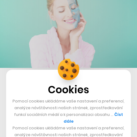
Jak to pokračovalo? Začali jste své masky z
Cookies
nanovláken hned prodávat?
Náš nový produkt jsme nabídli českým kosmetickým
Pomocí cookies ukládáme vaše nastavení a preferencí,
firmám, ale tenkrát na nás příliš nereagovaly, což nás
analýze návštěvnosti našich stránek, zprostředkování
funkcí sociálních médií a k personalizaci obsahu …
Číst
znejistělo, a tak jsme zvažovali, jestli do toho vůbec jít.
dále
Nakonec jsme si ale nechtěli nechat ujít, že budeme
Pomocí cookies ukládáme vaše nastavení a preferencí,
úplně první, kdo takovou masku uvede na trh, a
analýze návštěvnosti našich stránek, zprostředkování