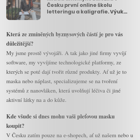
Česku první online školu
letteringu a kaligrafie. Výuka
probíhá i na iPadu
Která ze zmíněných byznysových částí je pro vás
důležitější?
My jsme prostě vývojáři. A tak jako jiné firmy vyvíjí
software, my vyvíjíme technologické platformy, ze
kterých se poté dají tvořit různé produkty. Ať už je to
maska nebo náplast, specializujeme se na tvoření
systémů z nanovláken, která uvolňují léčiva či jiné
aktivní látky na a do kůže.
Kde všude si dnes mohu vaši pleťovou masku
koupit?
V Česku zatím pouze na e-shopech, ať už našem nebo u