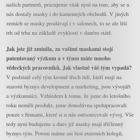
našich partnerů, pracujeme však nyní na tom, aby se u
nás dostaly masky i do kamenných obchodů. V jiných
zemích se masky prodávají i v salonech, to se ale liší
trh od trhu na základě zvyklostí v daném státě.
Jak jste již zmínila, za vašimi maskami stojí
patentovaný výzkum a v týmu máte mnoho
vědeckých pracovníků. Jak vlastně váš tým vypadá?
V podstatě celý tým kromě třech lidí, kteří mají na
starosti byznys development a marketing, jsou vývojáři
a výzkumníci. Vzhledem k tomu, že jsme do letošního
roku neměli produkt, jsme donedávna spolupracovali
pouze s firmami, které si u nás outsourcovali vývoj. Vše
tedy nyní budujeme a dnes již masky mají tříčlenný
byznys tým. Potom máme asi šest externích kolegů,