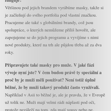
Většinou pod jejich brandem vyrábíme masky, takže si
je začleňují do svého portfolia pod vlastní značkou.
Pracujeme ale také s globálními brandy, což jsou
spolupráce, o kterých nemůžeme příliš hovořit, ale
zapojujeme se do jejich programu a vyvíjíme s nimi
nové produkty, které na trh ale půjdou třeba až za dva
roky.
Připravujete také masky pro muže. V jaké fázi
vývoje nyní jste? V čem budou právě ty speciální a
proč by je muži měli používat? Není totiž úplně
běžné, že by muži takový produkt často využívali.
Například v Asii to běžné je, ale je pravda, že v Evropě
už tolik ne. Muži mají velmi rádi náplasti pod oči,
protože nezáleží na tom, zda mají vousy nebo ne,