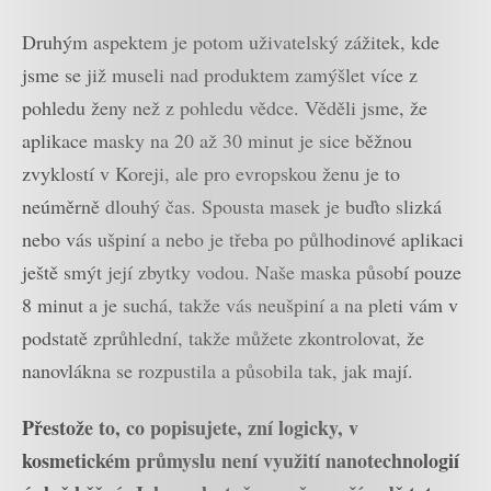
Druhým aspektem je potom uživatelský zážitek, kde
jsme se již museli nad produktem zamýšlet více z
pohledu ženy než z pohledu vědce. Věděli jsme, že
aplikace masky na 20 až 30 minut je sice běžnou
zvyklostí v Koreji, ale pro evropskou ženu je to
neúměrně dlouhý čas. Spousta masek je buďto slizká
nebo vás ušpiní a nebo je třeba po půlhodinové aplikaci
ještě smýt její zbytky vodou. Naše maska působí pouze
8 minut a je suchá, takže vás neušpiní a na pleti vám v
podstatě zprůhlední, takže můžete zkontrolovat, že
nanovlákna se rozpustila a působila tak, jak mají.
Přestože to, co popisujete, zní logicky, v
kosmetickém průmyslu není využití nanotechnologií