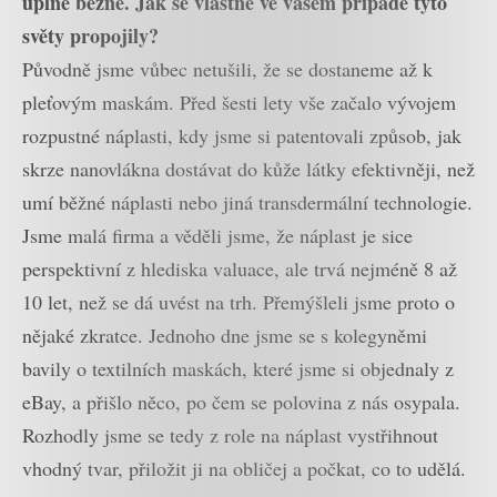
úplně běžné. Jak se vlastně ve vašem případě tyto
světy propojily?
Původně jsme vůbec netušili, že se dostaneme až k
pleťovým maskám. Před šesti lety vše začalo vývojem
rozpustné náplasti, kdy jsme si patentovali způsob, jak
skrze nanovlákna dostávat do kůže látky efektivněji, než
umí běžné náplasti nebo jiná transdermální technologie.
Jsme malá firma a věděli jsme, že náplast je sice
perspektivní z hlediska valuace, ale trvá nejméně 8 až
10 let, než se dá uvést na trh. Přemýšleli jsme proto o
nějaké zkratce. Jednoho dne jsme se s kolegyněmi
bavily o textilních maskách, které jsme si objednaly z
eBay, a přišlo něco, po čem se polovina z nás osypala.
Rozhodly jsme se tedy z role na náplast vystřihnout
vhodný tvar, přiložit ji na obličej a počkat, co to udělá.