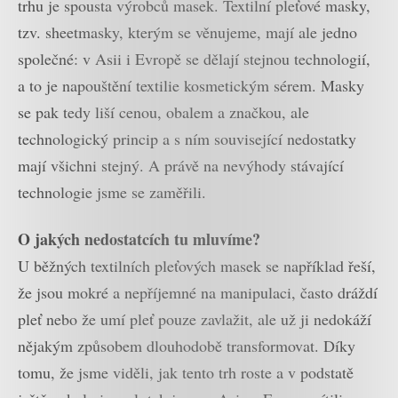
trhu je spousta výrobců masek. Textilní pleťové masky,
tzv. sheetmasky, kterým se věnujeme, mají ale jedno
společné: v Asii i Evropě se dělají stejnou technologií,
a to je napouštění textilie kosmetickým sérem. Masky
se pak tedy liší cenou, obalem a značkou, ale
technologický princip a s ním související nedostatky
mají všichni stejný. A právě na nevýhody stávající
technologie jsme se zaměřili.
O jakých nedostatcích tu mluvíme?
U běžných textilních pleťových masek se například řeší,
že jsou mokré a nepříjemné na manipulaci, často dráždí
pleť nebo že umí pleť pouze zavlažit, ale už ji nedokáží
nějakým způsobem dlouhodobě transformovat. Díky
tomu, že jsme viděli, jak tento trh roste a v podstatě