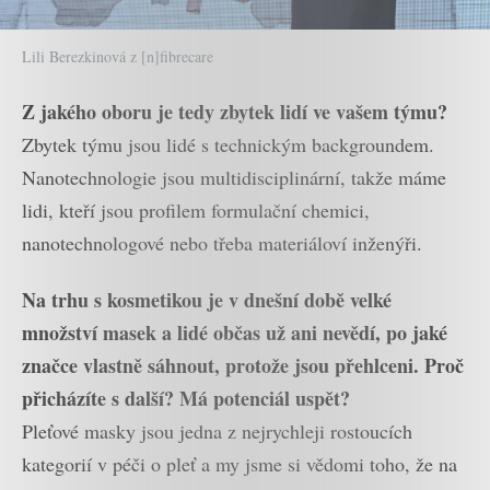
Lili Berezkinová z [n]fibrecare
Z jakého oboru je tedy zbytek lidí ve vašem týmu?
Zbytek týmu jsou lidé s technickým backgroundem.
Nanotechnologie jsou multidisciplinární, takže máme
lidi, kteří jsou profilem formulační chemici,
nanotechnologové nebo třeba materiáloví inženýři.
Na trhu s kosmetikou je v dnešní době velké
množství masek a lidé občas už ani nevědí, po jaké
značce vlastně sáhnout, protože jsou přehlceni. Proč
přicházíte s další? Má potenciál uspět?
Pleťové masky jsou jedna z nejrychleji rostoucích
kategorií v péči o pleť a my jsme si vědomi toho, že na