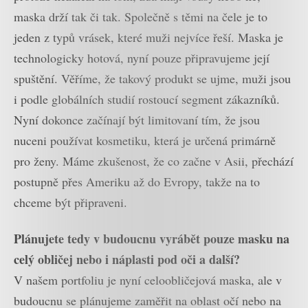
maska drží tak či tak. Společně s těmi na čele je to
jeden z typů vrásek, které muži nejvíce řeší. Maska je
technologicky hotová, nyní pouze připravujeme její
spuštění. Věříme, že takový produkt se ujme, muži jsou
i podle globálních studií rostoucí segment zákazníků.
Nyní dokonce začínají být limitovaní tím, že jsou
nuceni používat kosmetiku, která je určená primárně
pro ženy. Máme zkušenost, že co začne v Asii, přechází
postupně přes Ameriku až do Evropy, takže na to
chceme být připraveni.
Plánujete tedy v budoucnu vyrábět pouze masku na
celý obličej nebo i náplasti pod oči a další?
V našem portfoliu je nyní celoobličejová maska, ale v
budoucnu se plánujeme zaměřit na oblast očí nebo na