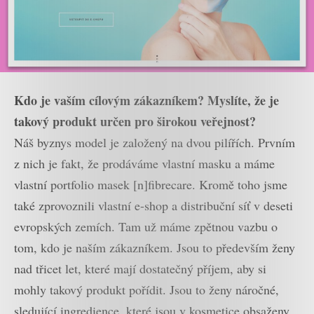
Kdo je vaším cílovým zákazníkem? Myslíte, že je
takový produkt určen pro širokou veřejnost?
Náš byznys model je založený na dvou pilířích. Prvním
z nich je fakt, že prodáváme vlastní masku a máme
vlastní portfolio masek [n]fibrecare. Kromě toho jsme
také zprovoznili vlastní e-shop a distribuční síť v deseti
evropských zemích. Tam už máme zpětnou vazbu o
tom, kdo je naším zákazníkem. Jsou to především ženy
nad třicet let, které mají dostatečný příjem, aby si
mohly takový produkt pořídit. Jsou to ženy náročné,
sledující ingredience, které jsou v kosmetice obsaženy,