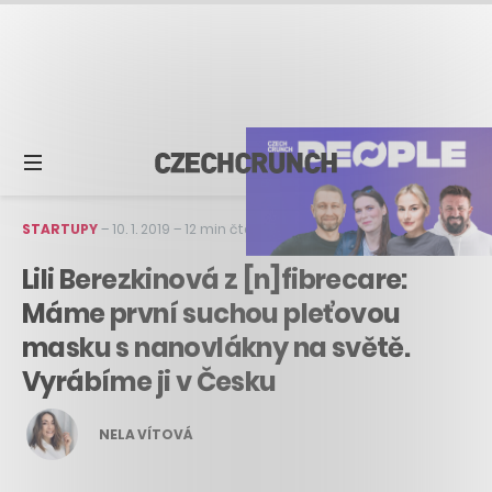
STARTUPY
–
10. 1. 2019
–
12 min čtení
Lili Berezkinová z [n]fibrecare:
Máme první suchou pleťovou
masku s nanovlákny na světě.
Vyrábíme ji v Česku
NELA VÍTOVÁ