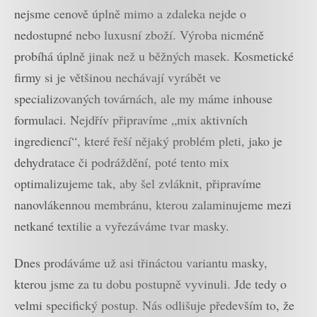
nejsme cenově úplně mimo a zdaleka nejde o
nedostupné nebo luxusní zboží. Výroba nicméně
probíhá úplně jinak než u běžných masek. Kosmetické
firmy si je většinou nechávají vyrábět ve
specializovaných továrnách, ale my máme inhouse
formulaci. Nejdřív připravíme „mix aktivních
ingrediencí“, které řeší nějaký problém pleti, jako je
dehydratace či podráždění, poté tento mix
optimalizujeme tak, aby šel zvláknit, připravíme
nanovlákennou membránu, kterou zalaminujeme mezi
netkané textilie a vyřezáváme tvar masky.
Dnes prodáváme už asi třináctou variantu masky,
kterou jsme za tu dobu postupně vyvinuli. Jde tedy o
velmi specifický postup. Nás odlišuje především to, že