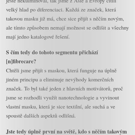
ještě nekulminoval, tak jsme z Asie a Evropy cítili
velký hlad po diferenciaci. Každá ze značek, která
takovou masku již má, chce sice přijít s něčím novým,
ale tímto způsobem nemají možnost se odlišit a všechny
mají jedno katalogové řešení.
S čím tedy do tohoto segmentu přichází
[n]fibrecare?
Chtěli jsme přijít s maskou, která funguje na úplně
jiném principu a eliminuje nevýhody komerčních
značek. To byl také jeden z hlavních motivátorů, proč
jsme se rozhodli využít nanotechnologie a vyvinout
vlastní masku, která je sice textilní, ale suchá a ve
spoustě dalších aspektů odlišná.
Jste tedy úplně první na světě, kdo s něčím takovým