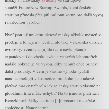
soutěži FutureNow Startup Awards, která českému
startupu přinesla přes půl milionu korun pro další vývoj
i následnou výrobu.
Nyní jsou již unikátní pleťové masky několik měsíců v
prodeji, a to nejen v Česku, ale také v několika dalších
evropských zemích. [n]fibrecare navíc plánuje
expandovat i do zbytku světa a ve svých laboratořích
nadále pokračuje ve vývoji, díky němuž chce přinést
další produkty. V čem je vlastně výhoda využití
nanotechnologií v kosmetice, pro koho jsou takové
pleťové masky určené a jak se český startup vlastně na
globálním trhu může uchytit? Na to jsme se ptali Lili
Berezkinové, šéfky startupu [n]fibrecare i mateřské
společnosti Nanopharma.