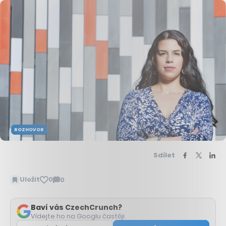
ROZHOVOR
Sdílet
Uložit
0
0
Zobrazit
komentáře
Baví vás CzechCrunch?
Vídejte ho na Googlu častěji.