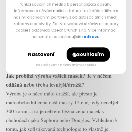
funkcí sociálních médií a k personalizaci obsahu.
dokonce jsme zjistili, že jsme byli jedna z prvních firem
Informace o užívání našich stránek také dále sdílíme s
v Evropě, která představila kosmetický produkt s
našimi obchodními partnery z oblasti sociálních médií,
reklamy a analytiky. Za tyto webové stránky a soubory
nanotechnologií. Byla to taková oklika a bylo v tom
cookies odpovídá CzechCrunch s.r.o. Více informací
trochu nadšení, ale i podnikatelské pragmatičnosti.
naleznete na následujícím
odkazu
.
Nečekat deset let, abychom mohli produkt uvést na trh,
ale přijít s produktem, který tuto technologii může
Nastavení
Souhlasím
akcelerovat.
Pokračovat s nezbytnými cookies
Jak probíhá výroba vašich masek? Je v něčem
odlišná nebo třeba levnější/dražší?
Výroba je o něco málo dražší, ale přesto je
maloobchodní cena naší masky 12 eur, tedy necelých
300 korun, a to je celkem běžná cena masek v
obchodech jako Sephora nebo Douglas. Vzhledem k
tomu, jak sofistikovaná technologie to vlastně je,