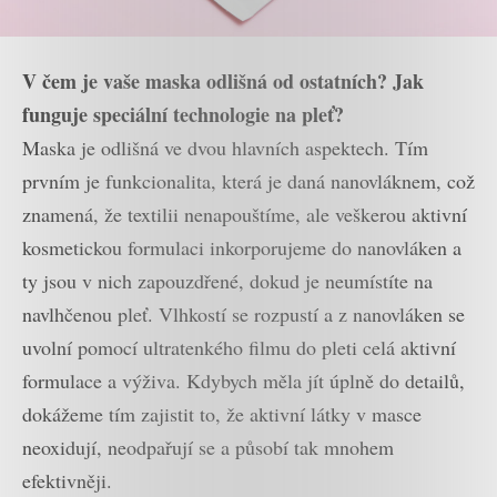
V čem je vaše maska odlišná od ostatních? Jak
funguje speciální technologie na pleť?
Maska je odlišná ve dvou hlavních aspektech. Tím
prvním je funkcionalita, která je daná nanovláknem, což
znamená, že textilii nenapouštíme, ale veškerou aktivní
kosmetickou formulaci inkorporujeme do nanovláken a
ty jsou v nich zapouzdřené, dokud je neumístíte na
navlhčenou pleť. Vlhkostí se rozpustí a z nanovláken se
uvolní pomocí ultratenkého filmu do pleti celá aktivní
formulace a výživa. Kdybych měla jít úplně do detailů,
dokážeme tím zajistit to, že aktivní látky v masce
neoxidují, neodpařují se a působí tak mnohem
efektivněji.