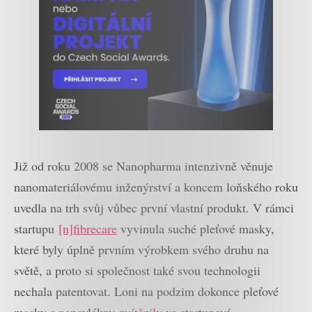
Již od roku 2008 se Nanopharma intenzivně věnuje
nanomateriálovému inženýrství a koncem loňského roku
uvedla na trh svůj vůbec první vlastní produkt. V rámci
startupu
[n]fibrecare
vyvinula suché pleťové masky,
které byly úplně prvním výrobkem svého druhu na
světě, a proto si společnost také svou technologii
nechala patentovat. Loni na podzim dokonce pleťové
masky s nanovlákny
zvítězily
ve startupové