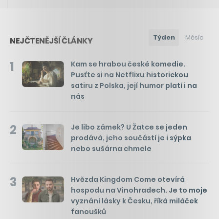
Týden
Měsíc
NEJČTENĚJŠÍ ČLÁNKY
1
Kam se hrabou české komedie.
Pusťte si na Netflixu historickou
satiru z Polska, její humor platí i na
nás
2
Je libo zámek? U Žatce se jeden
prodává, jeho součástí je i sýpka
nebo sušárna chmele
3
Hvězda Kingdom Come otevírá
hospodu na Vinohradech. Je to moje
vyznání lásky k Česku, říká miláček
fanoušků