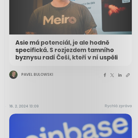
Asie má potenciál, je ale hodně
specifická. S rozjezdem tamního
byznysu radí Češi, kteří v ní uspěli
PAVEL BULOWSKI
Rychlá zpráva
16. 2. 2024 13:09