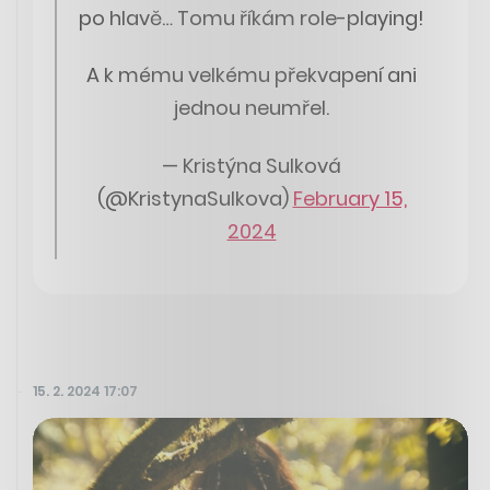
po hlavě… Tomu říkám role-playing!
A k mému velkému překvapení ani
jednou neumřel.
— Kristýna Sulková
(@KristynaSulkova)
February 15,
2024
15. 2. 2024 17:07