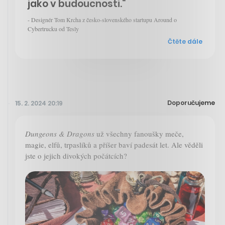
jako v budoucnosti.“
- Designér Tom Krcha z česko-slovenského startupu Around o
Cybertrucku od Tesly
Čtěte dále
Doporučujeme
15. 2. 2024 20:19
Dungeons & Dragons
už všechny fanoušky meče,
magie, elfů, trpaslíků a příšer baví padesát let. Ale věděli
jste o jejich divokých počátcích?