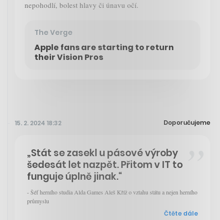
nepohodlí, bolest hlavy či únavu očí.
The Verge
Apple fans are starting to return
their Vision Pros
Doporučujeme
15. 2. 2024 18:32
„Stát se zasekl u pásové výroby
šedesát let nazpět. Přitom v IT to
funguje úplně jinak.“
- Šéf herního studia Alda Games Aleš Kříž o vztahu státu a nejen herního
průmyslu
Čtěte dále