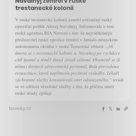
Navalnyj zemřel v ruské
trestanecké kolonii
V ruské trestanecké kolonii zemřel uvězněný ruský
opoziční politik Alexej Navalnyj. Informovala o tom
ruská agentura RIA Novosti s tím, že nejviditelnější
představitel ruské opozice zemřel v Jamalo-něneckém
autonomním okruhu v ruské Ťemenské oblasti.
„16.
února se v trestanecké kolonii A. Navalnyj po vycházce
cítil špatně a téměř ihned ztratil vědomí. Okamžitě se (k
němu) dostavil zdravotnický personál. Byla provedena
resuscitace, která nepřinesla pozitivní výsledky. Lékaři
záchranné služby konstatovali smrt odsouzeného,“
uvádí
se ve sdělení vězeňské služby s tím, že příčinu smrti
ruské úřady zjišťují.
Novinky.cz