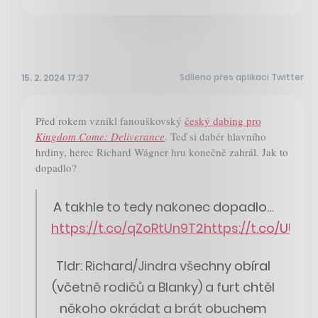
Sdíleno přes aplikaci Twitter
15. 2. 2024 17:37
Před rokem vznikl fanouškovský
český dabing pro
Kingdom Come: Deliverance
. Teď si dabér hlavního
hrdiny, herec Richard Wágner hru konečně zahrál. Jak to
dopadlo?
A takhle to tedy nakonec dopadlo…
https://t.co/qZoRtUn9T2
https://t.co/UUR
Tldr: Richard/Jindra všechny obíral
(včetně rodičů a Blanky) a furt chtěl
někoho okrádat a brát obuchem