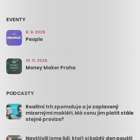
EVENTY
8. 9. 2026
People
10. 11. 2026
Money Maker Praha
PODCASTY
Realitní trh zpomaluje a je zaplavený
mizernými makléři. Má cenu jim platit stále
stejné provize?
Navštívili jsme lidi, kteří si každý den pouští