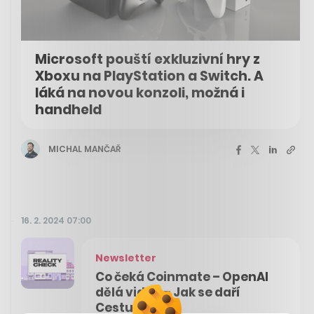
Microsoft pouští exkluzivní hry z
Xboxu na PlayStation a Switch. A
láká na novou konzoli, možná i
handheld
MICHAL MANČAŘ
16. 2. 2024 07:00
Newsletter
Co čeká Coinmate – OpenAI
dělá videa – Jak se daří
Cestujlevně