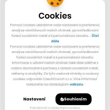
Odebírat Reality Check
Cookies
Pomocí cookies ukládáme vaše nastavení a preferencí,
analýze návštěvnosti našich stránek, zprostředkování
16. 2. 2024 06:25
funkcí sociálních médií a k personalizaci obsahu …
Číst
dále
Pomocí cookies ukládáme vaše nastavení a preferencí,
analýze návštěvnosti našich stránek, zprostředkování
funkcí sociálních médií a k personalizaci obsahu.
Informace o užívání našich stránek také dále sdílíme s
našimi obchodními partnery z oblasti sociálních médií,
reklamy a analytiky. Za tyto webové stránky a soubory
cookies odpovídá CzechCrunch s.r.o. Více informací
naleznete na následujícím
odkazu
.
Nastavení
Souhlasím
Odhad průkopníka krypta: Bitcoin
Pokračovat s nezbytnými cookies