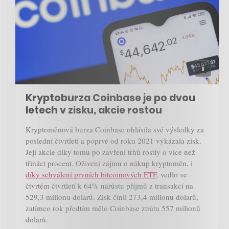
Kryptoburza Coinbase je po dvou
letech v zisku, akcie rostou
Kryptoměnová burza Coinbase ohlásila své výsledky za
poslední čtvrtletí a poprvé od roku 2021 vykázala zisk.
Její akcie díky tomu po zavření trhů rostly o více než
třináct procent. Oživení zájmu o nákup kryptoměn, i
díky schválení prvních bitcoinových ETF
, vedlo ve
čtvrtém čtvrtletí k 64% nárůstu příjmů z transakcí na
529,3 milionu dolarů. Zisk činil 273,4 milionu dolarů,
zatímco rok předtím mělo Coinbase ztrátu 557 milionů
dolarů.