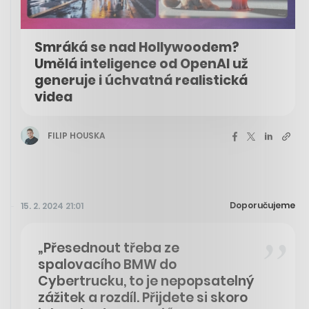
Smráká se nad Hollywoodem?
Umělá inteligence od OpenAI už
generuje i úchvatná realistická
videa
FILIP HOUSKA
Doporučujeme
15. 2. 2024 21:01
„Přesednout třeba ze
spalovacího BMW do
Cybertrucku, to je nepopsatelný
zážitek a rozdíl. Přijdete si skoro