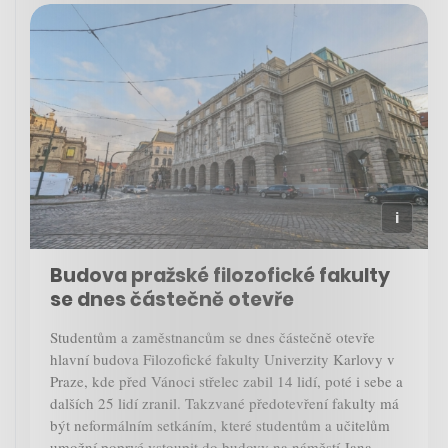
Budova pražské filozofické fakulty
se dnes částečně otevře
Studentům a zaměstnancům se dnes částečně otevře
hlavní budova Filozofické fakulty Univerzity Karlovy v
Praze, kde před Vánoci střelec zabil 14 lidí, poté i sebe a
dalších 25 lidí zranil. Takzvané předotevření fakulty má
být neformálním setkáním, které studentům a učitelům
umožní poprvé vstoupit do budovy na náměstí Jana