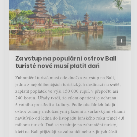
Za vstup na populární ostrov Bali
turisté nově musí platit daň
Zahraniční turisté musí ode dneška za vstup na Bali,
jednu z nejoblíbenějších turistických destinací na světě,
zaplatit poplatek ve výši 150 000 rupií, v přepočtu asi
240 korun. Úřady tvrdí, že cílem opatření je ochrana
životního prostředí a kultury. Podle oficiálních údajů
ostrov známý nedotčenými plážemi a surfařskými vlnami
navštívilo od ledna do listopadu loňského roku téměř 4,8
milionu turistů. Daň se vztahuje na zahraniční turisty,
kteří na Bali přijíždějí ze zahraničí nebo z jiných částí