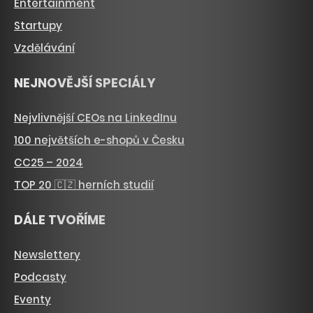
Entertainment
Startupy
Vzdělávání
NEJNOVĚJŠÍ SPECIÁLY
Nejvlivnější CEOs na LinkedInu
100 největších e-shopů v Česku
CC25 – 2024
TOP 20 🇨🇿 herních studií
DÁLE TVOŘÍME
Newslettery
Podcasty
Eventy