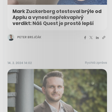
Mark Zuckerberg otestoval brýle od
Applu a vynesl nepřekvapivý
verdikt: Náš Quest je prostě lepší
PETER BREJČÁK
Rychlá zpráva
14. 2. 2024 14:02