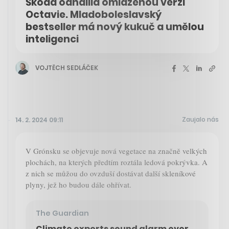
Škoda odhalila omlazenou verzi
Octavie. Mladoboleslavský
bestseller má nový kukuč a umělou
inteligenci
VOJTĚCH SEDLÁČEK
Zaujalo nás
14. 2. 2024 09:11
V Grónsku se objevuje nová vegetace na značně velkých
plochách, na kterých předtím roztála ledová pokrývka. A
z nich se můžou do ovzduší dostávat další skleníkové
plyny, jež ho budou dále ohřívat.
The Guardian
Climate experts sound alarm over