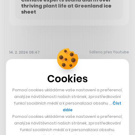
thriving plant life at Greenland ice
sheet
Sdíleno přes Youtube
14. 2. 2024 08:47
Disney+ přichystalo nový animovaný seriál. Jmenuje se
Cookies
Iwájú
, odehrává se ve futuristické Nigérii, hlavní
hrdinkou je holčička Tola, která vlastní robotickou
Pomocí cookies ukládáme vaše nastavení a preferencí,
ještěrku, a v traileru se mihne i něco jako světelné
analýze návštěvnosti našich stránek, zprostředkování
obušky. Všech šest epizod bude ke zhlédnutí od konce
funkcí sociálních médií a k personalizaci obsahu …
Číst
února.
dále
Pomocí cookies ukládáme vaše nastavení a preferencí,
analýze návštěvnosti našich stránek, zprostředkování
funkcí sociálních médií a k personalizaci obsahu.