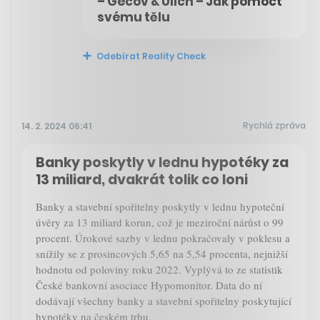
– Gecov & Ulich – Jak pomoct
svému tělu
Odebírat Reality Check
Rychlá zpráva
14. 2. 2024 06:41
Banky poskytly v lednu hypotéky za
13 miliard, dvakrát tolik co loni
Banky a stavební spořitelny poskytly v lednu hypoteční
úvěry za 13 miliard korun, což je meziroční nárůst o 99
procent. Úrokové sazby v lednu pokračovaly v poklesu a
snížily se z prosincových 5,65 na 5,54 procenta, nejnižší
hodnotu od poloviny roku 2022. Vyplývá to ze statistik
České bankovní asociace Hypomonitor. Data do ní
dodávají všechny banky a stavební spořitelny poskytující
hypotéky na českém trhu.