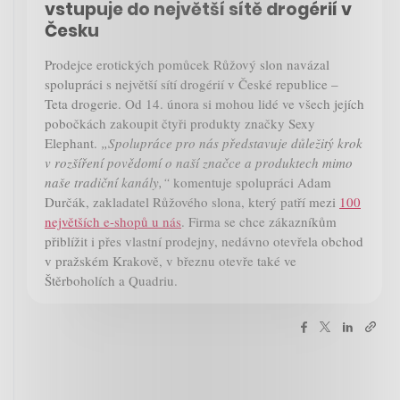
vstupuje do největší sítě drogérií v
Česku
Prodejce erotických pomůcek Růžový slon navázal
spolupráci s největší sítí drogérií v České republice –
Teta drogerie. Od 14. února si mohou lidé ve všech jejích
pobočkách zakoupit čtyři produkty značky Sexy
Elephant.
„Spolupráce pro nás představuje důležitý krok
v rozšíření povědomí o naší značce a produktech mimo
naše tradiční kanály,“
komentuje spolupráci Adam
Durčák, zakladatel Růžového slona, který patří mezi
100
největších e-shopů u nás
. Firma se chce zákazníkům
přiblížit i přes vlastní prodejny, nedávno otevřela obchod
v pražském Krakově, v březnu otevře také ve
Štěrboholích a Quadriu.