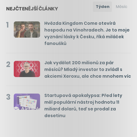
Týden
Měsíc
NEJČTENĚJŠÍ ČLÁNKY
1
Hvězda Kingdom Come otevírá
hospodu na Vinohradech. Je to moje
vyznání lásky k Česku, říká miláček
fanoušků
2
Jak vydělat 200 milionů za pár
měsíců? Mladý investor to zvládl s
akciemi Xeroxu, ale chce mnohem víc
3
Startupová apokalypsa: Před lety
měl populární nástroj hodnotu 11
miliard dolarů, teď se prodal za
desetinu