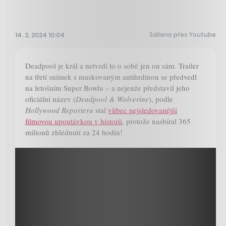
Sdíleno přes Youtube
14. 2. 2024 10:04
Deadpool je král a netvrdí to o sobě jen on sám. Trailer
na třetí snímek s maskovaným antihrdinou se předvedl
na letošním Super Bowlu – a nejenže představil jeho
oficiální název (
Deadpool & Wolverine
), podle
Hollywood Reporteru
stal
vůbec nejsledovanější
filmovou upoutávkou v historii
, protože nasbíral 365
milionů zhlédnutí za 24 hodin!