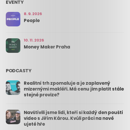
EVENTY
8. 9. 2026
People
10. 11. 2026
Money Maker Praha
PODCASTY
Realitní trh zpomaluje a je zaplavený
mizernými makléři. Má cenu jim platit stále
stejné provize?
Navštívili jsme lidi, kteří si každý den pouští
video s Jiřím Károu. Kvůli práci na nové
ujeté hře