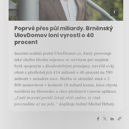
Poprvé přes půl miliardy. Brněnský
UlovDomov loni vyrostl o 40
procent
Inzertní realitní portál UlovDomov.cz, který provozuje
také službu Ideální nájemce se servisem pro majitele
bytů spojeným s dlouhodobými pronájmy, navýšil svůj
obrat z předloňských 414 milionů o 40 procent na 580
milionů v minulém roce. Služba se aktuálně stará o 2
800 nemovitostí v hodnotě 18 miliard korun, letos chystá
rozšíření na Slovensko a chce představit i novou aplikaci.
„I náš inzertní portál čekají větší změny, ty však
prozradíme až na jaře,“
doplňuje ředitel Michal Hrbatý.