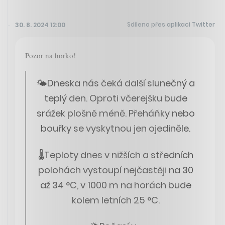
Sdíleno přes aplikaci Twitter
30. 8. 2024 12:00
Pozor na horko!
🌤Dneska nás čeká další slunečný a
teplý den. Oproti včerejšku bude
srážek plošně méně. Přeháňky nebo
bouřky se vyskytnou jen ojediněle.
🌡Teploty dnes v nižších a středních
polohách vystoupí nejčastěji na 30
až 34 °C, v 1000 m na horách bude
kolem letních 25 °C.