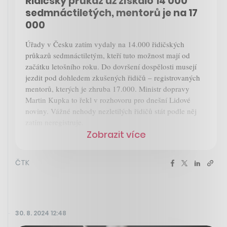
Řidičský průkaz už získalo 14 000
sedmnáctiletých, mentorů je na 17
000
Úřady v Česku zatím vydaly na 14.000 řidičských
průkazů sedmnáctiletým, kteří tuto možnost mají od
začátku letošního roku. Do dovršení dospělosti musejí
jezdit pod dohledem zkušených řidičů – registrovaných
mentorů, kterých je zhruba 17.000. Ministr dopravy
Martin Kupka to řekl v rozhovoru pro dnešní Lidové
noviny. Vážné nehody nezletilých řidičů stát podle něj
zatím neregistruje.
Zobrazit více
ČTK
30. 8. 2024 12:48