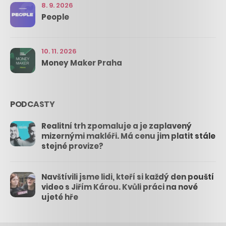
8. 9. 2026
People
10. 11. 2026
Money Maker Praha
PODCASTY
Realitní trh zpomaluje a je zaplavený
mizernými makléři. Má cenu jim platit stále
stejné provize?
Navštívili jsme lidi, kteří si každý den pouští
video s Jiřím Károu. Kvůli práci na nové
ujeté hře