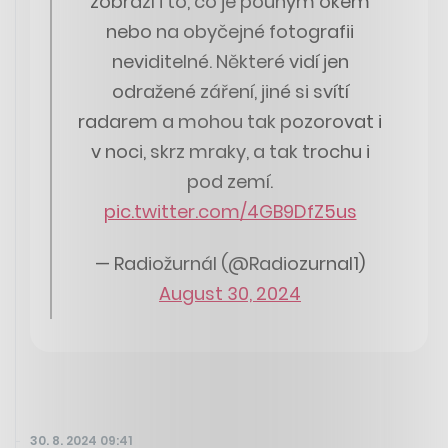
zobrazí i to, co je pouhým okem
nebo na obyčejné fotografii
neviditelné. Některé vidí jen
odražené záření, jiné si svítí
radarem a mohou tak pozorovat i
v noci, skrz mraky, a tak trochu i
pod zemí.
pic.twitter.com/4GB9DfZ5us
— Radiožurnál (@Radiozurnal1)
August 30, 2024
30. 8. 2024 09:41