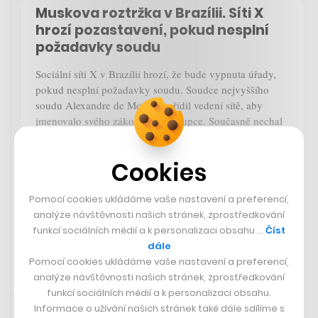
Muskova roztržka v Brazílii. Síti X
hrozí pozastavení, pokud nesplní
požadavky soudu
Sociální síti X v Brazílii hrozí, že bude vypnuta úřady,
pokud nesplní požadavky soudu. Soudce nejvyššího
soudu Alexandre de Moraes nařídil vedení sítě, aby
jmenovalo svého zákonného zástupce. Současně nechal
zablokovat účty společnosti Starlink v Brazílii, kterou
stejně jako X vlastní Elon Musk. Ten ostře kritizuje
Cookies
soudce de Moraese a jeho počínání.
Zobrazit více
Pomocí cookies ukládáme vaše nastavení a preferencí,
analýze návštěvnosti našich stránek, zprostředkování
funkcí sociálních médií a k personalizaci obsahu …
Číst
dále
Pomocí cookies ukládáme vaše nastavení a preferencí,
analýze návštěvnosti našich stránek, zprostředkování
funkcí sociálních médií a k personalizaci obsahu.
30. 8. 2024 07:04
Informace o užívání našich stránek také dále sdílíme s