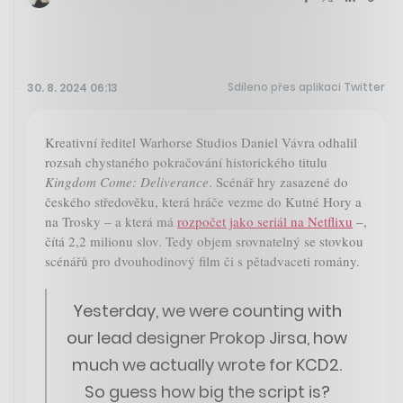
Sdíleno přes aplikaci Twitter
30. 8. 2024 06:13
Kreativní ředitel Warhorse Studios Daniel Vávra odhalil
rozsah chystaného pokračování historického titulu
Kingdom Come: Deliverance
. Scénář hry zasazené do
českého středověku, která hráče vezme do Kutné Hory a
na Trosky – a která má
rozpočet jako seriál na Netflixu
–,
čítá 2,2 milionu slov. Tedy objem srovnatelný se stovkou
scénářů pro dvouhodinový film či s pětadvaceti romány.
Yesterday, we were counting with
our lead designer Prokop Jirsa, how
much we actually wrote for KCD2.
So guess how big the script is?