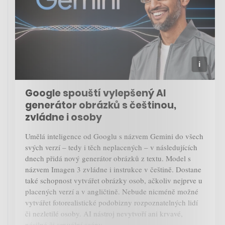
Google spouští vylepšený AI
generátor obrázků s češtinou,
zvládne i osoby
Umělá inteligence od Googlu s názvem Gemini do všech
svých verzí – tedy i těch neplacených – v následujících
dnech přidá nový generátor obrázků z textu. Model s
názvem Imagen 3 zvládne i instrukce v češtině. Dostane
také schopnost vytvářet obrázky osob, ačkoliv nejprve u
placených verzí a v angličtině. Nebude nicméně možné
vytvářet fotorealistické podobizny rozpoznatelných lidí
či nezletilé osoby. AI nástroj nevytvoří ani krvavé,
násilné či sexuální scény.