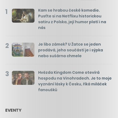
1
Kam se hrabou české komedie.
Pusťte si na Netflixu historickou
satiru z Polska, její humor platí i na
nás
2
Je libo zámek? U Žatce se jeden
prodává, jeho součástí je i sýpka
nebo sušárna chmele
3
Hvězda Kingdom Come otevírá
hospodu na Vinohradech. Je to moje
vyznání lásky k Česku, říká miláček
fanoušků
EVENTY