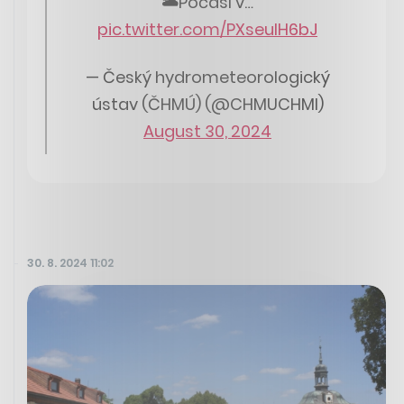
🌥Počasí v…
pic.twitter.com/PXseuIH6bJ
— Český hydrometeorologický
ústav (ČHMÚ) (@CHMUCHMI)
August 30, 2024
30. 8. 2024 11:02