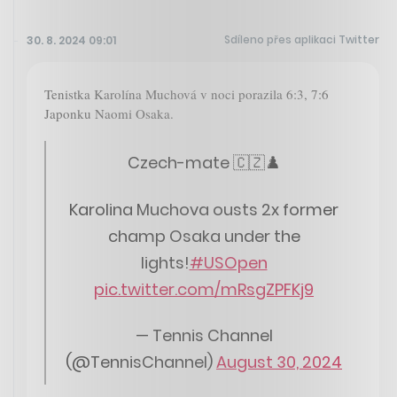
Sdíleno přes aplikaci Twitter
30. 8. 2024 09:01
Tenistka Karolína Muchová v noci porazila 6:3, 7:6
Japonku Naomi Osaka.
Czech-mate 🇨🇿♟️
Karolina Muchova ousts 2x former
champ Osaka under the
lights!
#USOpen
pic.twitter.com/mRsgZPFKj9
— Tennis Channel
(@TennisChannel)
August 30, 2024