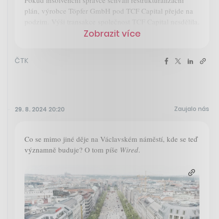
plán, výrobce Töpfer GmbH pod TCF Capital přejde na
podzim. Výši transakce společnost TCF Capital nesdělila.
Zobrazit více
ČTK
Zaujalo nás
29. 8. 2024 20:20
Co se mimo jiné děje na Václavském náměstí, kde se teď
významně buduje? O tom píše
Wired
.