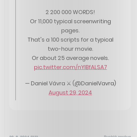
2 200 000 WORDS!
Or 11,000 typical screenwriting
pages.
That's a 100 scripts for a typical
two-hour movie.
Or about 25 average novels.
pic.twitter.com/nYIBfALSA7
— Daniel Vávra ⚔ (@DanielVavra)
August 29, 2024
Rychlá zpráva