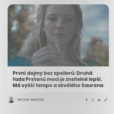
První dojmy bez spoilerů: Druhá
řada Prstenů moci je znatelně lepší.
Má vyšší tempo a skvělého Saurona
MICHAL MANČAŘ