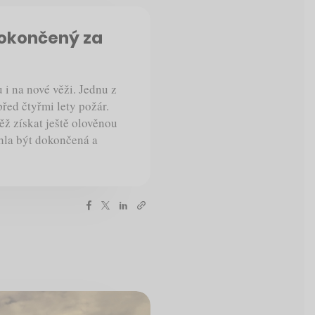
dokončený za
i na nové věži. Jednu z
řed čtyřmi lety požár.
ěž získat ještě olověnou
hla být dokončená a