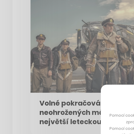
Volné pokračování Bratrs
neohrožených má nový trai
Pomocí cook
největší leteckou akci 20. 
zpro
Pomocí cook