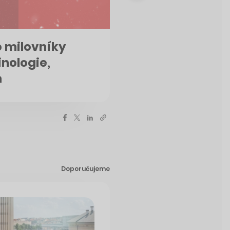
o milovníky
inologie,
m
Doporučujeme