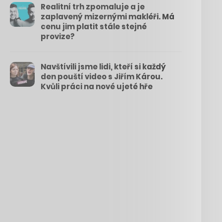
Realitní trh zpomaluje a je
zaplavený mizernými makléři. Má
cenu jim platit stále stejné
provize?
Navštívili jsme lidi, kteří si každý
den pouští video s Jiřím Károu.
Kvůli práci na nové ujeté hře