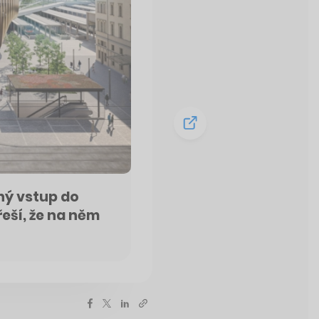
ný vstup do
eší, že na něm