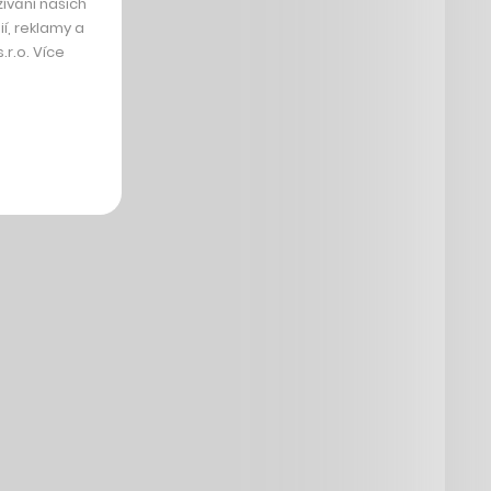
ívání našich
í, reklamy a
r.o. Více