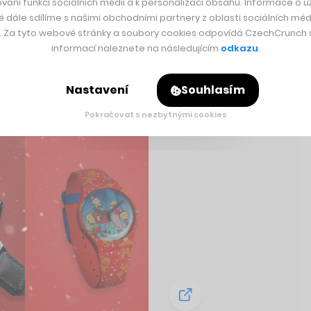
vání funkcí sociálních médií a k personalizaci obsahu. Informace o už
é dále sdílíme s našimi obchodními partnery z oblasti sociálních médi
y. Za tyto webové stránky a soubory cookies odpovídá CzechCrunch s.
informací naleznete na následujícím
odkazu
.
Nastavení
Souhlasím
Pokračovat s nezbytnými cookies