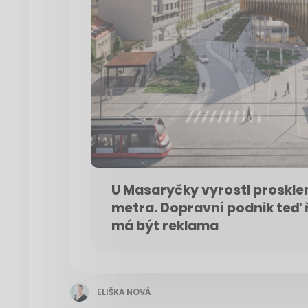
U Masaryčky vyrostl proskle
metra. Dopravní podnik teď ř
má být reklama
ELIŠKA NOVÁ