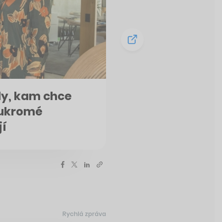
ly, kam chce
oukromé
jí
Rychlá zpráva