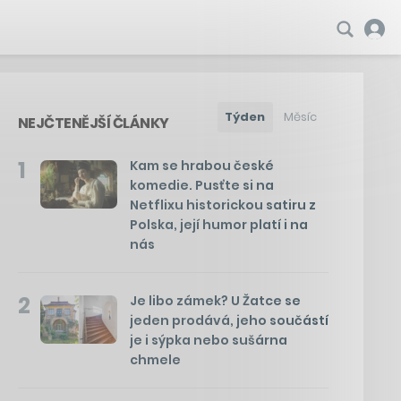
Týden
Měsíc
NEJČTENĚJŠÍ ČLÁNKY
1
Kam se hrabou české
komedie. Pusťte si na
Netflixu historickou satiru z
Polska, její humor platí i na
nás
2
Je libo zámek? U Žatce se
jeden prodává, jeho součástí
je i sýpka nebo sušárna
chmele