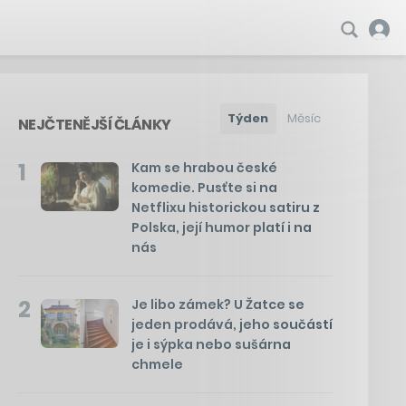
Týden
Měsíc
NEJČTENĚJŠÍ ČLÁNKY
1
Kam se hrabou české
komedie. Pusťte si na
Netflixu historickou satiru z
Polska, její humor platí i na
nás
2
Je libo zámek? U Žatce se
jeden prodává, jeho součástí
je i sýpka nebo sušárna
chmele