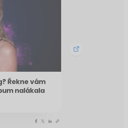
ng? Řekne vám
lbum nalákala