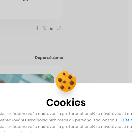
Doporučujeme
Cookies
ies ukládáme vaše nastavení a preferencí, analýze návštěvnosti naš
středkování funkcí sociálních médií a k personalizaci obsahu …
Číst 
ies ukládáme vaše nastavení a preferencí, analýze návštěvnosti naš