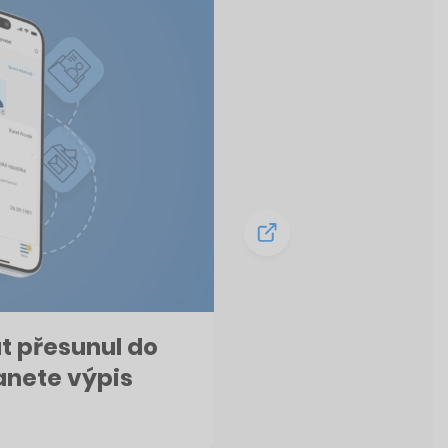
át přesunul do
anete výpis