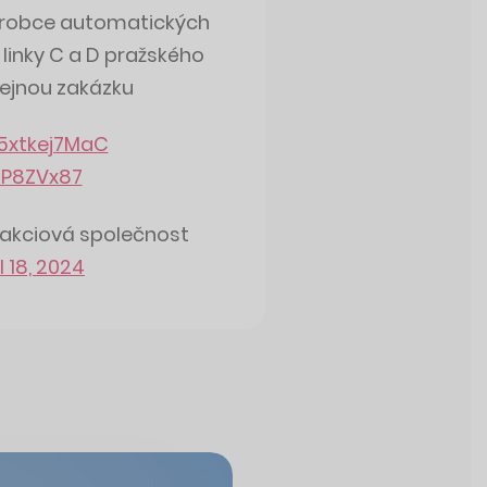
výrobce automatických
linky C a D pražského
řejnou zakázku
/5xtkej7MaC
JP8ZVx87
, akciová společnost
l 18, 2024