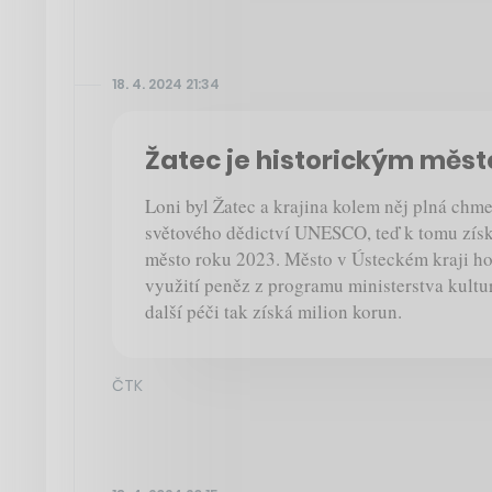
18. 4. 2024 21:34
Žatec je historickým měs
Loni byl Žatec a krajina kolem něj plná chm
světového dědictví UNESCO, teď k tomu získa
město roku 2023. Město v Ústeckém kraji ho 
využití peněz z programu ministerstva kult
další péči tak získá milion korun.
ČTK