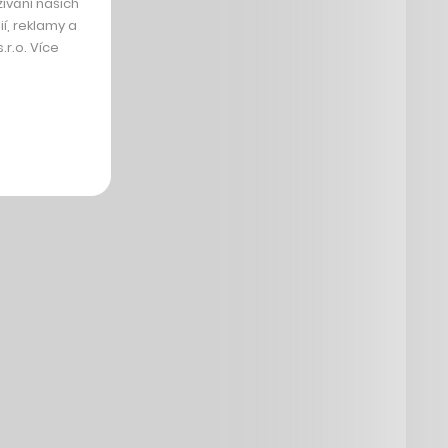
ívání našich
í, reklamy a
r.o. Více