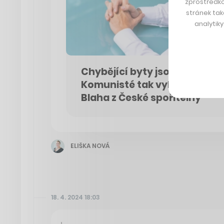
zprostředko
stránek tak
analytik
Chybějící byty jsou dnes top
Komunisté tak vyhráli v Salc
Blaha z České spořitelny
ELIŠKA NOVÁ
18. 4. 2024 18:03