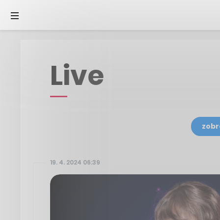
Live
zobr
19. 4. 2024 06:39