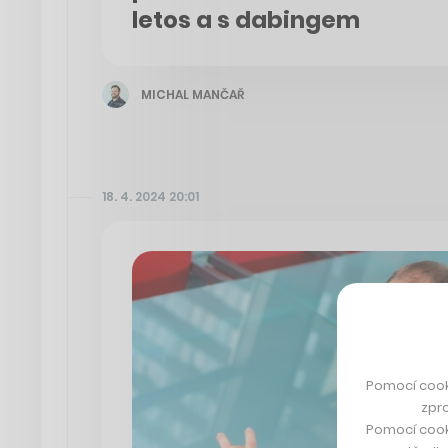
letos a s dabingem
MICHAL MANČAŘ
18. 4. 2024 20:01
Pomocí cook
zpro
Pomocí cook