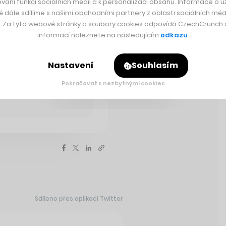
vání funkcí sociálních médií a k personalizaci obsahu. Informace o už
é dále sdílíme s našimi obchodními partnery z oblasti sociálních médi
y. Za tyto webové stránky a soubory cookies odpovídá CzechCrunch s.
informací naleznete na následujícím
odkazu
.
Nastavení
Souhlasím
 téma.
burku, říká
Pokračovat s nezbytnými cookies
Sdíleno přes aplikaci Twitter