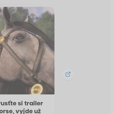
sťte si trailer
rse, vyjde už