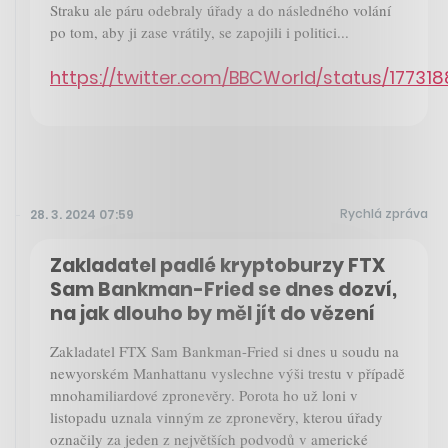
Straku ale páru odebraly úřady a do následného volání
po tom, aby ji zase vrátily, se zapojili i politici...
https://twitter.com/BBCWorld/status/1773
Rychlá zpráva
28. 3. 2024 07:59
Zakladatel padlé kryptoburzy FTX
Sam Bankman-Fried se dnes dozví,
na jak dlouho by měl jít do vězení
Zakladatel FTX Sam Bankman-Fried si dnes u soudu na
newyorském Manhattanu vyslechne výši trestu v případě
mnohamiliardové zpronevěry. Porota ho už loni v
listopadu uznala vinným ze zpronevěry, kterou úřady
označily za jeden z největších podvodů v americké