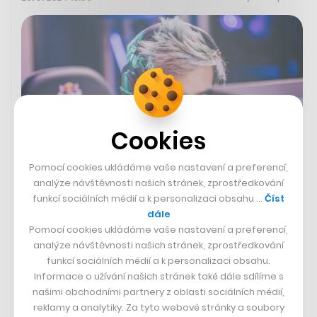
Cookies
Pomocí cookies ukládáme vaše nastavení a preferencí,
analýze návštěvnosti našich stránek, zprostředkování
funkcí sociálních médií a k personalizaci obsahu …
Číst
Populární hráč Fortnite Tyler
dále
„Ninja“ Blevins oznámil onemocnění
Pomocí cookies ukládáme vaše nastavení a preferencí,
rakovinou a vyzývá k prevenci
analýze návštěvnosti našich stránek, zprostředkování
funkcí sociálních médií a k personalizaci obsahu.
Dvaatřicetiletý streamer a Youtuber, který má na
Informace o užívání našich stránek také dále sdílíme s
platformě Twitch 19 milionů sledujících a na YouTube 24
našimi obchodními partnery z oblasti sociálních médií,
milionů fanoušků, oznámil, že mu byla zjištěna rakovina
reklamy a analytiky. Za tyto webové stránky a soubory
kůže. Hráči, který se proslavil především díky hraní hry