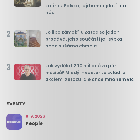
satiru z Polska, její humor platí i na
nás
2
Je libo zámek? U Žatce se jeden
prodává, jeho součástí je i sýpka
nebo sušárna chmele
3
Jak vydělat 200 milionů za pár
měsíců? Mladý investor to zvládl s
akciemi Xeroxu, ale chce mnohem víc
EVENTY
8. 9. 2026
People