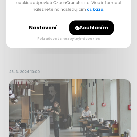
cookies odpovídá CzechCrunch s.r.o. Více informací
Fortnite, bylo preventivně odstraněno znaménko, které
naleznete na následujícím
odkazu
.
se však vrátilo jako melanom. Ninja uklidňuje, že lékaři
jsou v jeho případě optimističtí, zároveň však nabádá, k
preventivním návštěvám lékaře.
Nastavení
Souhlasím
Pokračovat s nezbytnými cookies
Sociální síť X
28. 3. 2024 10:00