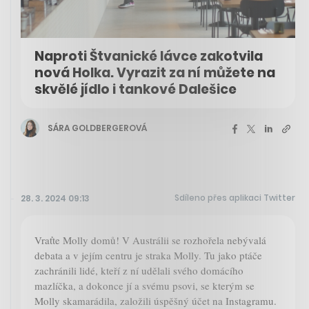
Naproti Štvanické lávce zakotvila
nová Holka. Vyrazit za ní můžete na
skvělé jídlo i tankové Dalešice
SÁRA GOLDBERGEROVÁ
Sdíleno přes aplikaci Twitter
28. 3. 2024 09:13
Vraťte Molly domů! V Austrálii se rozhořela nebývalá
debata a v jejím centru je straka Molly. Tu jako ptáče
zachránili lidé, kteří z ní udělali svého domácího
mazlíčka, a dokonce jí a svému psovi, se kterým se
Molly skamarádila, založili úspěšný účet na Instagramu.