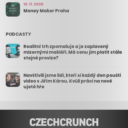
10. 11. 2026
Money Maker Praha
PODCASTY
Realitní trh zpomaluje a je zaplavený
mizernými makléři. Má cenu jim platit stále
stejné provize?
Navštívili jsme lidi, kteří si každý den pouští
video s Jiřím Károu. Kvůli práci na nové
ujeté hře