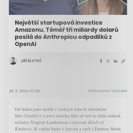
Největší startupová investice
Amazonu. Téměř tři miliardy dolarů
posílá do Anthropicu odpadlíků z
OpenAI
JIŘÍ BLATNÝ
Sdíleno přes Youtube
28. 3. 2024 07:05
Od ledna jsme mohli v českých kinech zhlédnout
film
Chudáčci
a nová ukázka láká už teď na další snímek
režiséra Yorgose Lanthimose s názvem
Kinds of
Kindness
. K vidění bude v červnu a opět s Emmou Stone