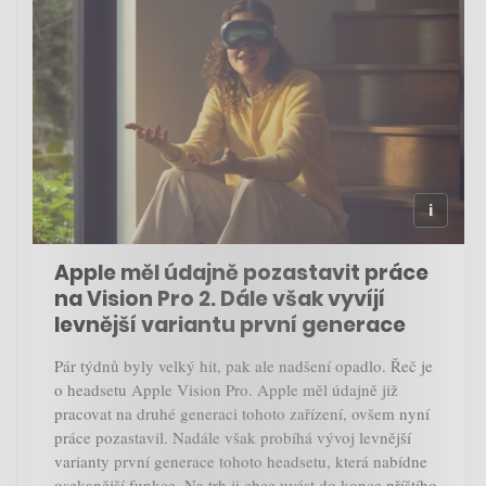
Apple měl údajně pozastavit práce
na Vision Pro 2. Dále však vyvíjí
levnější variantu první generace
Pár týdnů byly velký hit, pak ale nadšení opadlo. Řeč je
o headsetu Apple Vision Pro. Apple měl údajně již
pracovat na druhé generaci tohoto zařízení, ovšem nyní
práce pozastavil. Nadále však probíhá vývoj levnější
varianty první generace tohoto headsetu, která nabídne
osekanější funkce. Na trh ji chce uvést do konce příštího