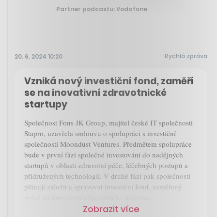
Partner podcastu: Vodafone
Rychlá zpráva
20. 6. 2024 10:20
Vzniká nový investiční fond, zaměří
se na inovativní zdravotnické
startupy
Společnost Fons JK Group, majitel české IT společnosti
Stapro, uzavřela smlouvu o spolupráci s investiční
společností Moondust Ventures. Předmětem spolupráce
bude v první fázi společné investování do nadějných
startupů v oblasti zdravotní péče, léčebných postupů a
přidružených technologií. V druhé fázi pak společnosti
plánují založit a spravovat investiční fond, zaměřený
právě na inovativní zdravotnické investice.
Zobrazit více