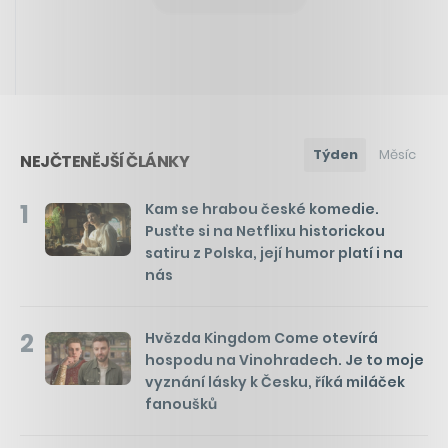
Týden
Měsíc
NEJČTENĚJŠÍ ČLÁNKY
1
Kam se hrabou české komedie.
Pusťte si na Netflixu historickou
satiru z Polska, její humor platí i na
nás
2
Hvězda Kingdom Come otevírá
hospodu na Vinohradech. Je to moje
vyznání lásky k Česku, říká miláček
fanoušků