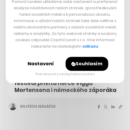
Pomocí cookies ukládáme vaše nastavení a preferencí,
analýze návštěvnosti našich stránek, zprostředkování
funkcí sociálních médií a k personalizaci obsahu.
Informace o užívání našich stránek také dále sdílíme s
našimi obchodními partnery z oblasti sociálních médií,
reklamy a analytiky. Za tyto webové stránky a soubory
cookies odpovídá CzechCrunch s.r.o. Více informací
naleznete na následujícím
odkazu
.
Nastavení
Souhlasím
Pokračovat s nezbytnými cookies
Do Varů přijede Aragorn. Filmový
festival přivítá herce Vigga
Mortensena i německého záporáka
VOJTĚCH SEDLÁČEK