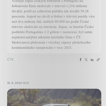
Včerejší zápas českých fotbalistů s Portugalci na
fotbalovém Euru sledovalo v televizi 1,216 milionu
diváků, podíl na celkovém publiku tak dosáhl 39,28
procenta. Aspoň na chvíli si fotbal v televizi pustily více
než dva miliony lidí, dalších 90.000 ho podle České
televize sledovalo na internetu. Zápas, ve kterém Česko
podlehlo Portugalsku 1:2 gólem v nastavení, byl zatím
nejsledovanějším utkáním letošního Eura v ČT.
Sledovanost překonala i všechny zápasy předchozího
kontinentálního šampionátu v roce 2021.
ČTK
19. 6. 2024 12:31