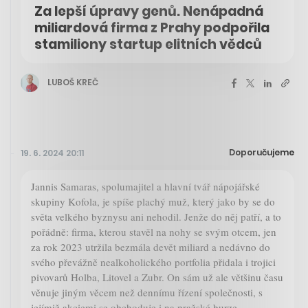
Za lepší úpravy genů. Nenápadná
miliardová firma z Prahy podpořila
stamiliony startup elitních vědců
LUBOŠ KREČ
Doporučujeme
19. 6. 2024 20:11
Jannis Samaras, spolumajitel a hlavní tvář nápojářské
skupiny Kofola, je spíše plachý muž, který jako by se do
světa velkého byznysu ani nehodil. Jenže do něj patří, a to
pořádně: firma, kterou stavěl na nohy se svým otcem, jen
za rok 2023 utržila bezmála devět miliard a nedávno do
svého převážně nealkoholického portfolia přidala i trojici
pivovarů Holba, Litovel a Zubr. On sám už ale většinu času
věnuje jiným věcem než dennímu řízení společnosti, s
jejímiž akciemi se obchoduje i na pražské burze.