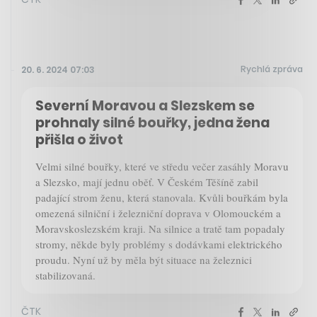
Rychlá zpráva
20. 6. 2024 07:03
Severní Moravou a Slezskem se
prohnaly silné bouřky, jedna žena
přišla o život
Velmi silné bouřky, které ve středu večer zasáhly Moravu
a Slezsko, mají jednu oběť. V Českém Těšíně zabil
padající strom ženu, která stanovala. Kvůli bouřkám byla
omezená silniční i železniční doprava v Olomouckém a
Moravskoslezském kraji. Na silnice a tratě tam popadaly
stromy, někde byly problémy s dodávkami elektrického
proudu. Nyní už by měla být situace na železnici
stabilizovaná.
ČTK