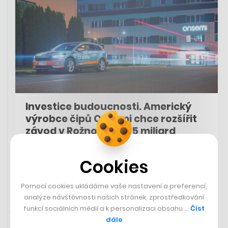
Investice budoucnosti. Americký
výrobce čipů Onsemi chce rozšířit
závod v Rožnově za 45 miliard
VOJTĚCH SEDLÁČEK
Cookies
Pomocí cookies ukládáme vaše nastavení a preferencí,
analýze návštěvnosti našich stránek, zprostředkování
funkcí sociálních médií a k personalizaci obsahu …
Číst
19. 6. 2024 17:29
dále