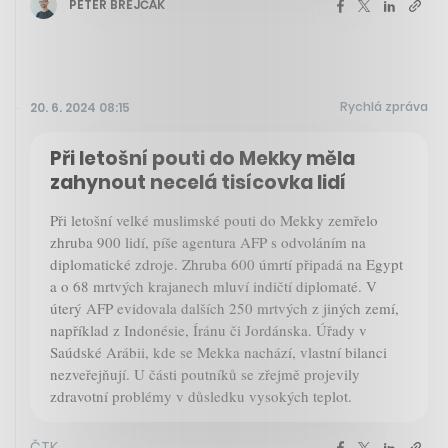
PETER BREJČÁK
Rychlá zpráva
20. 6. 2024 08:15
Při letošní pouti do Mekky měla
zahynout necelá tisícovka lidí
Při letošní velké muslimské pouti do Mekky zemřelo
zhruba 900 lidí, píše agentura AFP s odvoláním na
diplomatické zdroje. Zhruba 600 úmrtí připadá na Egypt
a o 68 mrtvých krajanech mluví indičtí diplomaté. V
úterý AFP evidovala dalších 250 mrtvých z jiných zemí,
například z Indonésie, Íránu či Jordánska. Úřady v
Saúdské Arábii, kde se Mekka nachází, vlastní bilanci
nezveřejňují. U části poutníků se zřejmě projevily
zdravotní problémy v důsledku vysokých teplot.
ČTK