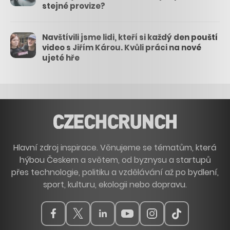
stejné provize?
Navštívili jsme lidi, kteří si každý den pouští
video s Jiřím Károu. Kvůli práci na nové
ujeté hře
Hlavní zdroj inspirace. Věnujeme se tématům, která
hýbou Českem a světem, od byznysu a startupů
přes technologie, politiku a vzdělávání až po bydlení,
sport, kulturu, ekologii nebo dopravu.