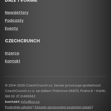
DÁLE TVOŘÍME
Newslettery
Podcasty
Eventy
CZECHCRUNCH
Inzerce
Kontakt
© 2014-2026 CzechCrunch.cz. Server provozuje společnost
CzechCrunch s.r.o. se sídlem Thámova 289/13, Praha 8 – Karlín,
186 00. IČ 01465562.
kontakt:
info@cc.cz
Podmínky užívání
|
Zásady zpracování osobních údajů
|