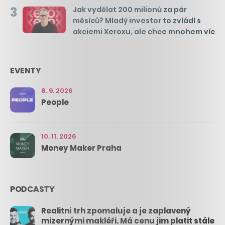
3
Jak vydělat 200 milionů za pár
měsíců? Mladý investor to zvládl s
akciemi Xeroxu, ale chce mnohem víc
EVENTY
8. 9. 2026
People
10. 11. 2026
Money Maker Praha
PODCASTY
Realitní trh zpomaluje a je zaplavený
mizernými makléři. Má cenu jim platit stále