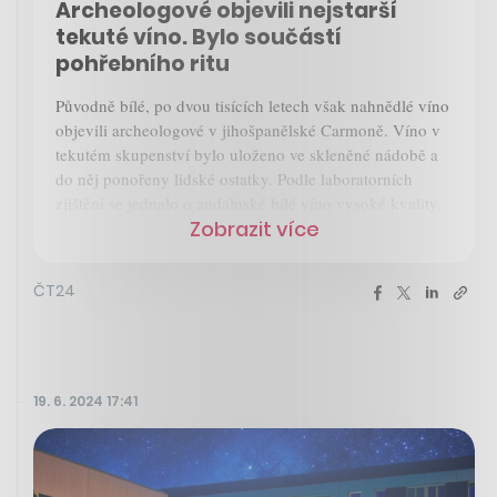
Archeologové objevili nejstarší
tekuté víno. Bylo součástí
pohřebního ritu
Původně bílé, po dvou tisících letech však nahnědlé víno
objevili archeologové v jihošpanělské Carmoně. Víno v
tekutém skupenství bylo uloženo ve skleněné nádobě a
do něj ponořeny lidské ostatky. Podle laboratorních
zjištění se jednalo o andaluské bílé víno vysoké kvality.
Zobrazit více
ČT24
19. 6. 2024 17:41