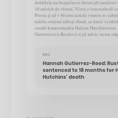
dohlížela na bezpečnost zbraní při natáčení
18 měsíců do vězení. Včera o tom rozhodl s
Porota ji už v březnu uznala vinnou ze zabit
nabila ostrými náboji zbraň, ze které vystřel
zasáhl kameramanku Halynu Hutchinsovou, k
Gutierrezová-Reedová si již měsíc trestu odp
BBC
Hannah Gutierrez-Reed: Rus
sentenced to 18 months for 
Hutchins‘ death