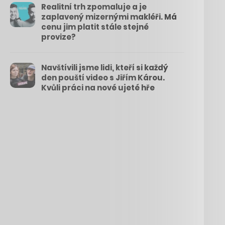
Realitní trh zpomaluje a je
zaplavený mizernými makléři. Má
cenu jim platit stále stejné
provize?
Navštívili jsme lidi, kteří si každý
den pouští video s Jiřím Károu.
Kvůli práci na nové ujeté hře