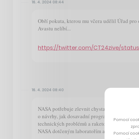
16. 4. 2024 08:44
Obří pokuta, kterou mu včera udělil Úřad pro
Avastu nelíbí...
https://twitter.com/CT24zive/statu
16. 4. 2024 08:40
NASA potřebuje zlevnit chystané získávání v
o návrhy, jak dosavadní program, který se toč
Pomocí cook
technických problémů a raketově rostoucích n
zpro
NASA dotčeným laboratořím a centrům odesla
Pomocí cook