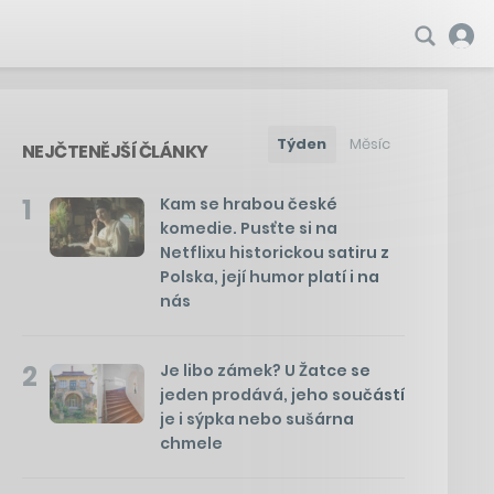
Týden
Měsíc
NEJČTENĚJŠÍ ČLÁNKY
1
Kam se hrabou české
komedie. Pusťte si na
Netflixu historickou satiru z
Polska, její humor platí i na
nás
2
Je libo zámek? U Žatce se
jeden prodává, jeho součástí
je i sýpka nebo sušárna
chmele