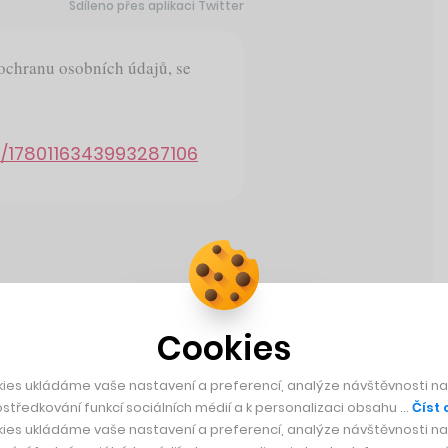
Sdíleno přes aplikaci Twitter
 ochranu osobních údajů, se
s/1780116343993287106
Sdíleno přes aplikaci Twitter
Cookies
zácných hornin z Marsu. Žádost
í ve spirále komplexních
ies ukládáme vaše nastavení a preferencí, analýze návštěvnosti naš
ákladů, pozměnit, by měla
středkování funkcí sociálních médií a k personalizaci obsahu …
Číst 
t dnes.
ies ukládáme vaše nastavení a preferencí, analýze návštěvnosti naš