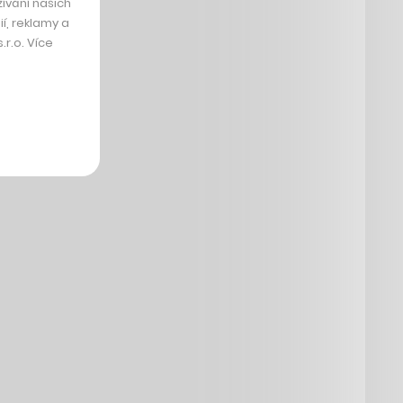
ívání našich
í, reklamy a
r.o. Více