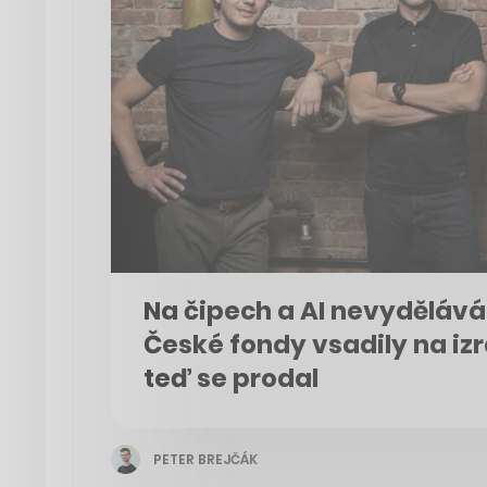
Na čipech a AI nevydělává 
České fondy vsadily na izr
teď se prodal
PETER BREJČÁK