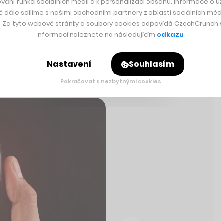
vání funkcí sociálních médií a k personalizaci obsahu. Informace o už
é dále sdílíme s našimi obchodními partnery z oblasti sociálních médi
s/1780082462296506574
y. Za tyto webové stránky a soubory cookies odpovídá CzechCrunch s.
informací naleznete na následujícím
odkazu
.
Nastavení
Souhlasím
Pokračovat s nezbytnými cookies