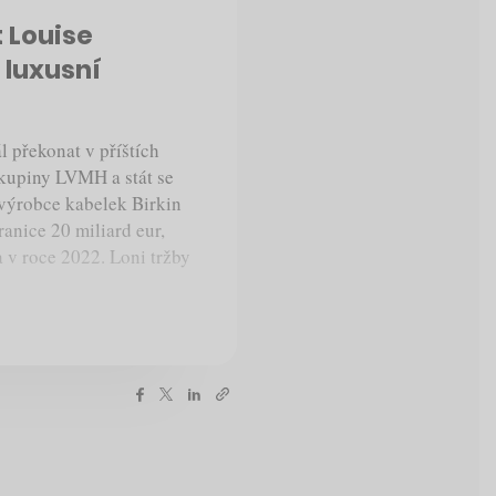
 Louise
 luxusní
 překonat v příštích
skupiny LVMH a stát se
 výrobce kabelek Birkin
anice 20 miliard eur,
 v roce 2022. Loni tržby