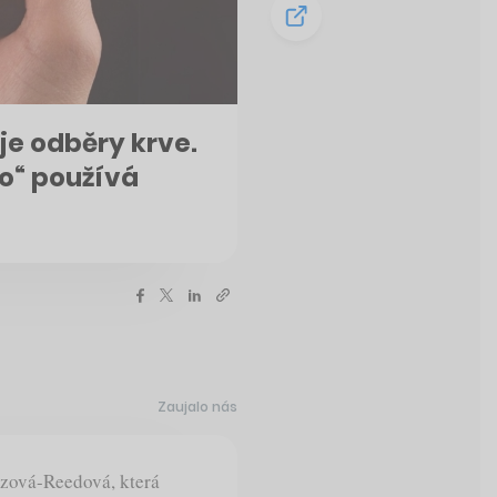
je odběry krve.
ko“ používá
Zaujalo nás
ezová-Reedová, která