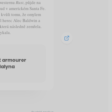
 westernu
Rust
, půjde na
oud v americkém Santa Fe.
í kvůli tomu, že omylem
il herec Alec Baldwin a
terá následně zemřela.
ykala.
t armourer
Halyna