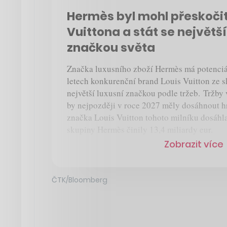
Hermès byl mohl přeskočit
Vuittona a stát se největší
značkou světa
Značka luxusního zboží Hermès má potenciál
letech konkurenční brand Louis Vuitton ze 
největší luxusní značkou podle tržeb. Tržby
by nejpozději v roce 2027 měly dosáhnout hr
značka Louis Vuitton tohoto milníku dosáhla
skupiny Hermès činily 13,4 miliardy eur.
Zobrazit více
ČTK/Bloomberg