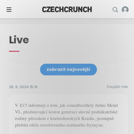
Live
zobrazit nejnovější
Zaujalo nás
26. 6. 2024 15:15
V
E15
informují o tom, jak osmatřicetiletý Julius Meinl
VI., představující šestou generaci slavné podnikatelské
rodiny původem z krušnohorských Kraslic, postupně
přebírá otěže rozvětveného rodinného byznysu.