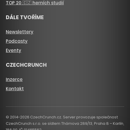
TOP 20 🇨🇿 herních studií
DÁLE TVOŘÍME
Newslettery
Podcasty
Eventy
CZECHCRUNCH
Inzerce
Kontakt
© 2014-2026 CzechCrunch.cz. Server provozuje společnost
CzechCrunch s.r.o. se sídlem Thámova 289/13, Praha 8 – Karlín,
186 00. IČ 01465562.