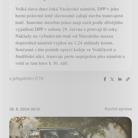
Velká sláva dnes čeká Václavské náměstí, DPP v jeho
horní polovině totiž slavnostně zahájí stavbu tramvajové
tratě. Samotné stavební práce mají začít podle dřívějšího
vyjádření DPP v sobotu 29. června a potrvají tři roky.
Náklady na vybudování tratě od Národního muzea
doprostřed náměstí vyjdou na 1,24 miliardy korun.
Současně s tím podnik opraví koleje ve Vodičkově a
Jindřišské ulici, tramvaje proto nepojedou přes náměstí a
vrátí se tam letos k 30. září.
s přispěním ČTK
Rychlá zpráva
26. 6. 2024 08:01