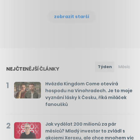
zobrazit starší
Týden
Měsíc
NEJČTENĚJŠÍ ČLÁNKY
1
Hvězda Kingdom Come otevírá
hospodu na Vinohradech. Je to moje
vyznání lásky k Česku, říká miláček
fanoušků
2
Jak vydělat 200 milionů za pár
měsíců? Mladý investor to zvládl s
akciemi Xeroxu, ale chce mnohem víc