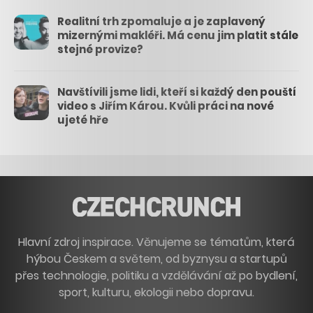
Realitní trh zpomaluje a je zaplavený
mizernými makléři. Má cenu jim platit stále
stejné provize?
Navštívili jsme lidi, kteří si každý den pouští
video s Jiřím Károu. Kvůli práci na nové
ujeté hře
Hlavní zdroj inspirace. Věnujeme se tématům, která
hýbou Českem a světem, od byznysu a startupů
přes technologie, politiku a vzdělávání až po bydlení,
sport, kulturu, ekologii nebo dopravu.