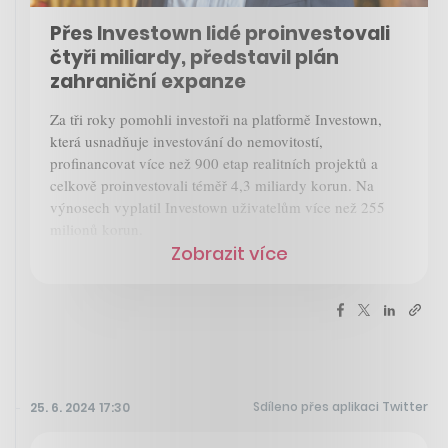
Přes Investown lidé proinvestovali
čtyři miliardy, představil plán
zahraniční expanze
Za tři roky pomohli investoři na platformě Investown,
která usnadňuje investování do nemovitostí,
profinancovat více než 900 etap realitních projektů a
celkově proinvestovali téměř 4,3 miliardy korun. Na
výnosech vyplatil Investown uživatelům více než 255
milionů korun.
Zobrazit více
Sdíleno přes aplikaci Twitter
25. 6. 2024 17:30