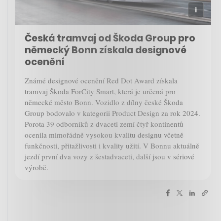
Česká tramvaj od Škoda Group pro
německý Bonn získala designové
ocenění
Známé designové ocenění Red Dot Award získala
tramvaj Škoda ForCity Smart, která je určená pro
německé město Bonn. Vozidlo z dílny české Škoda
Group bodovalo v kategorii Product Design za rok 2024.
Porota 39 odborníků z dvaceti zemí čtyř kontinentů
ocenila mimořádně vysokou kvalitu designu včetně
funkčnosti, přitažlivosti i kvality užití. V Bonnu aktuálně
jezdí první dva vozy z šestadvaceti, další jsou v sériové
výrobě.