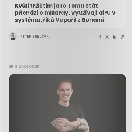
Kvůli tržištím jako Temu stát
přichází o miliardy. Využívají díru v
systému, říká Vopařil z Bonami
PETER BREJČÁK
26. 6. 2024 06:26