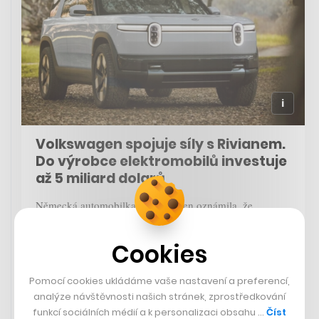
Volkswagen spojuje síly s Rivianem.
Do výrobce elektromobilů investuje
až 5 miliard dolarů
Německá automobilka Volkswagen oznámila, že
investuje až pět miliard dolarů (zhruba 116 miliard
korun) do amerického výrobce elektromobilů Rivian.
Cookies
Plánují vytvořit společný podnik, v rámci kterého budou
sdílet architekturu a software pro své elektrické vozy.
Pomocí cookies ukládáme vaše nastavení a preferencí,
Úvodní investice ze strany VW bude ve výši jedné
analýze návštěvnosti našich stránek, zprostředkování
miliardy dolarů. Akcie Rivianu na toto oznámení
funkcí sociálních médií a k personalizaci obsahu …
Číst
zareagovaly po zavření trhu růstem o zhruba padesát