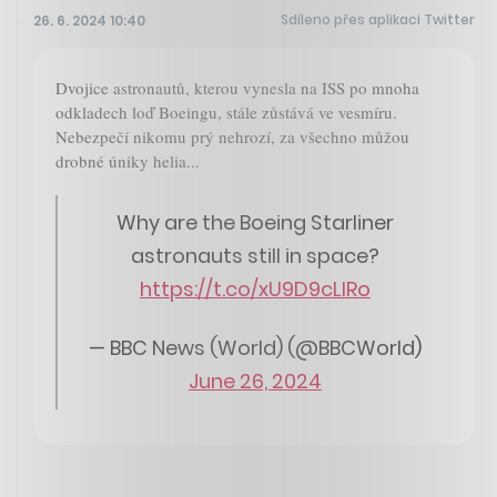
Sdíleno přes aplikaci Twitter
26. 6. 2024 10:40
Dvojice astronautů, kterou vynesla na ISS po mnoha
odkladech loď Boeingu, stále zůstává ve vesmíru.
Nebezpečí nikomu prý nehrozí, za všechno můžou
drobné úniky helia...
Why are the Boeing Starliner
astronauts still in space?
https://t.co/xU9D9cLIRo
— BBC News (World) (@BBCWorld)
June 26, 2024