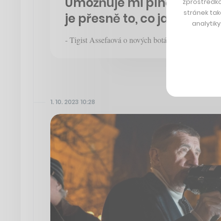
Umožňuje mi plně se soust
zprostředko
stránek tak
je přesně to, co jako spor
analytik
- Tigist Assefaová o nových botách, co jí pomohly
1. 10. 2023 10:28