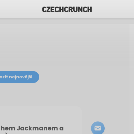
azit nejnovější
ughem Jackmanem a