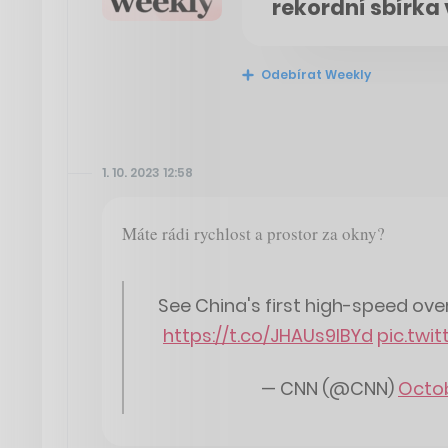
rekordní sbírka
Odebírat Weekly
1. 10. 2023 12:58
Máte rádi rychlost a prostor za okny?
See China's first high-speed over
https://t.co/JHAUs9IBYd
pic.twi
— CNN (@CNN)
Octob