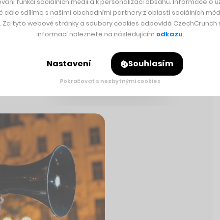
ředit na závod, což
vání funkcí sociálních médií a k personalizaci obsahu. Informace o už
é dále sdílíme s našimi obchodními partnery z oblasti sociálních médi
tovec chcete.“
y. Za tyto webové stránky a soubory cookies odpovídá CzechCrunch s.
informací naleznete na následujícím
odkazu
.
Čtěte dále
 vyhrát maraton.
Nastavení
Souhlasím
Pokračovat s nezbytnými cookies