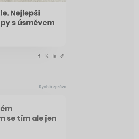
le. Nejlepší
Alpy s úsměvem
Rychlá zpráva
vém
 se tím ale jen