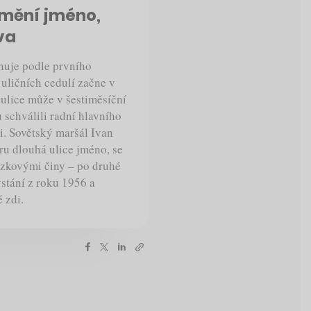
 mění jméno,
va
nuje podle prvního
uličních cedulí začne v
l ulice může v šestiměsíční
schválili radní hlavního
i. Sovětský maršál Ivan
ru dlouhá ulice jméno, se
kázkovými činy – po druhé
stání z roku 1956 a
 zdi.