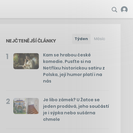
Týden
Měsíc
NEJČTENĚJŠÍ ČLÁNKY
1
Kam se hrabou české
komedie. Pusťte si na
Netflixu historickou satiru z
Polska, její humor platí i na
nás
2
Je libo zámek? U Žatce se
jeden prodává, jeho součástí
je i sýpka nebo sušárna
chmele