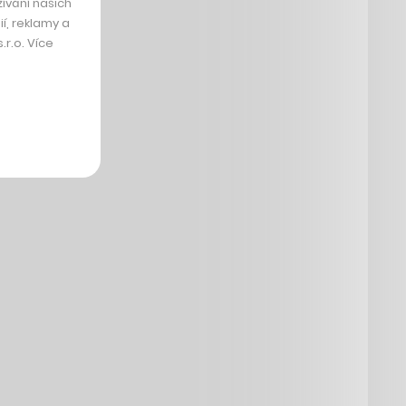
ívání našich
í, reklamy a
r.o. Více