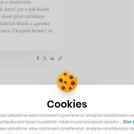
kon o nouzovém
ů, který jen o pár hodin
 těsně před začátkem
ládních úřadů a agentur,
omoc Ukrajině bránící se
Doporučujeme
Cookies
buv, jakou jsem kdy
 v ní je neuvěřitelný
ies ukládáme vaše nastavení a preferencí, analýze návštěvnosti naš
středkování funkcí sociálních médií a k personalizaci obsahu …
Číst 
 ještě nezažila.
ies ukládáme vaše nastavení a preferencí, analýze návštěvnosti naš