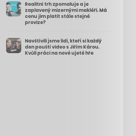
Realitní trh zpomaluje a je
zaplavený mizernými makléři. Má
cenu jim platit stále stejné
provize?
Navštívili jsme lidi, kteří si každý
den pouští video s Jiřím Károu.
Kvůli práci na nové ujeté hře