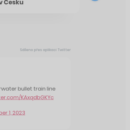
 v Česku
Sdíleno přes aplikaci Twitter
water bullet train line
tter.com/KAxqdbGKYc
er 1, 2023