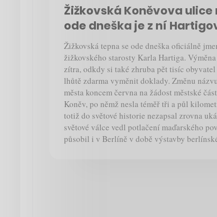
Žižkovská Koněvova ulice
ode dneška je z ní Hartigo
Žižkovská tepna se ode dneška oficiálně jme
žižkovského starosty Karla Hartiga. Výměna 
zítra, odkdy si také zhruba pět tisíc obyvate
lhůtě zdarma vyměnit doklady. Změnu názvu 
města koncem června na žádost městské část
Koněv, po němž nesla téměř tři a půl kilomet
totiž do světové historie nezapsal zrovna u
světové válce vedl potlačení maďarského pov
působil i v Berlíně v době výstavby berlínské