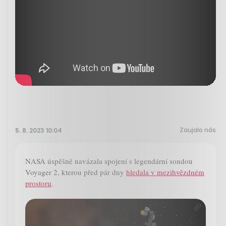
Zaujalo nás
5. 8. 2023 10:04
NASA úspěšně navázala spojení s legendární sondou
Voyager 2, kterou před pár dny
hledala v mezihvězdném
prostoru
.