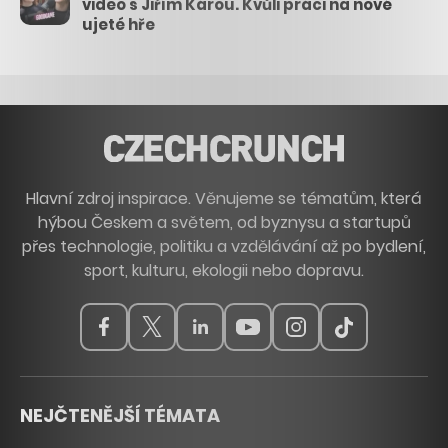
video s Jiřím Károu. Kvůli práci na nové
ujeté hře
Hlavní zdroj inspirace. Věnujeme se tématům, která
hýbou Českem a světem, od byznysu a startupů
přes technologie, politiku a vzdělávání až po bydlení,
sport, kulturu, ekologii nebo dopravu.
NEJČTENĚJŠÍ TÉMATA