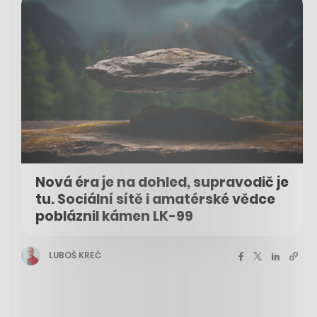
Nová éra je na dohled, supravodič je
tu. Sociální sítě i amatérské vědce
pobláznil kámen LK-99
LUBOŠ KREČ