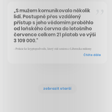
„S mužem komunikovalo několik
lidí. Postupně přes vzdálený
přístup s jeho vědomím proběhlo
od loňského června do letošního
července celkem 21 plateb ve výši
3 109 000.“
- Policie ke kryptopodvodu, který stál seniora z Liberecka miliony
Čtěte dále
zobrazit starší