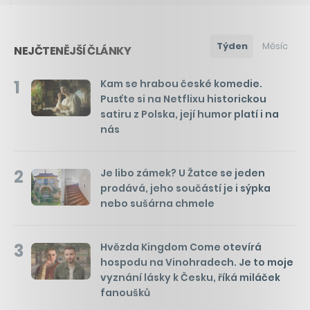
Týden
Měsíc
NEJČTENĚJŠÍ ČLÁNKY
1
Kam se hrabou české komedie.
Pusťte si na Netflixu historickou
satiru z Polska, její humor platí i na
nás
2
Je libo zámek? U Žatce se jeden
prodává, jeho součástí je i sýpka
nebo sušárna chmele
3
Hvězda Kingdom Come otevírá
hospodu na Vinohradech. Je to moje
vyznání lásky k Česku, říká miláček
fanoušků