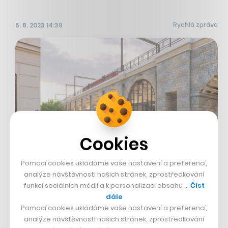
Rychlá zpráva
5. 8. 2023 14:39
Cookies
Pomocí cookies ukládáme vaše nastavení a preferencí,
Praha získala povolení na pilotní
analýze návštěvnosti našich stránek, zprostředkování
funkcí sociálních médií a k personalizaci obsahu …
Číst
oblouk pod Negrelliho viaduktem
dále
Hlavní město Praha v červnu obdrželo stavební povolení
Pomocí cookies ukládáme vaše nastavení a preferencí,
na realizaci pilotního oblouku mezi mostními pilíři
analýze návštěvnosti našich stránek, zprostředkování