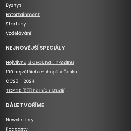
Byznys
Entertainment
Startupy
Vzdělávání
NEJNOVĚJŠÍ SPECIÁLY
Nejvlivnější CEOs na LinkedInu
100 největších e-shopů v Česku
CC25 – 2024
TOP 20 🇨🇿 herních studií
DÁLE TVOŘÍME
Newslettery
Podcasty