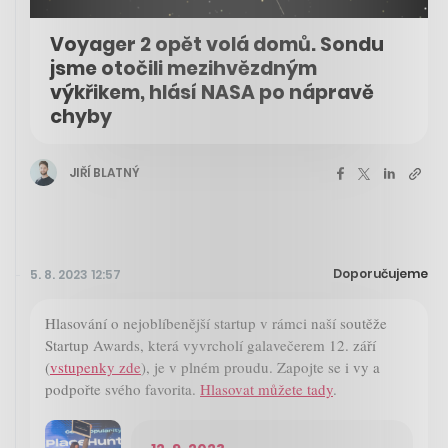
Voyager 2 opět volá domů. Sondu
jsme otočili mezihvězdným
výkřikem, hlásí NASA po nápravě
chyby
JIŘÍ BLATNÝ
Doporučujeme
5. 8. 2023 12:57
Hlasování o nejoblíbenější startup v rámci naší soutěže
Startup Awards, která vyvrcholí galavečerem 12. září
(
vstupenky zde
), je v plném proudu. Zapojte se i vy a
podpořte svého favorita.
Hlasovat můžete tady
.