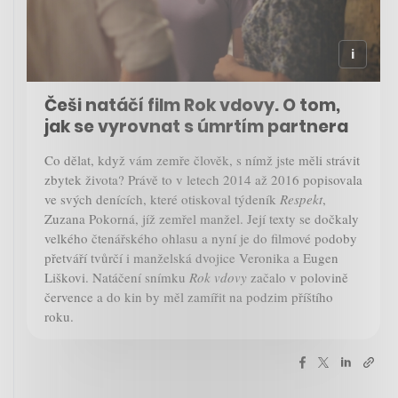
Češi natáčí film Rok vdovy. O tom,
jak se vyrovnat s úmrtím partnera
Co dělat, když vám zemře člověk, s nímž jste měli strávit
zbytek života? Právě to v letech 2014 až 2016 popisovala
ve svých denících, které otiskoval týdeník
Respekt
,
Zuzana Pokorná, jíž zemřel manžel. Její texty se dočkaly
velkého čtenářského ohlasu a nyní je do filmové podoby
přetváří tvůrčí i manželská dvojice Veronika a Eugen
Liškovi. Natáčení snímku
Rok vdovy
začalo v polovině
července a do kin by měl zamířit na podzim příštího
roku.