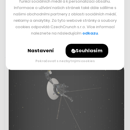
zrekonstruovaného Negrelliho viaduktu. Technická
funkcí sociálních médií a k personalizaci obsahu.
správa komunikací (TSK) zahájila přípravné stavební
Informace o užívání našich stránek také dále sdílíme s
práce, které se naplno rozjely již začátkem srpna.
našimi obchodními partnery z oblasti sociálních médií,
reklamy a analytiky. Za tyto webové stránky a soubory
cookies odpovídá CzechCrunch s.r.o. Více informací
TSK
naleznete na následujícím
odkazu
.
Nastavení
Souhlasím
5. 8. 2023 13:50
Pokračovat s nezbytnými cookies