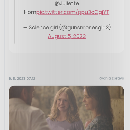
📹Juliette
Horn
pic.twitter.com/gpu3cCgjYT
— Science girl (@gunsnrosesgirl3)
August 5, 2023
Rychlá zpráva
6. 8. 2023 07:12