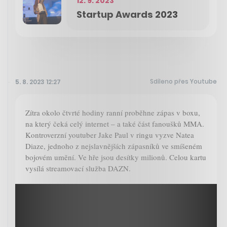
12. 9. 2023
Startup Awards 2023
Sdíleno přes Youtube
5. 8. 2023 12:27
Zítra okolo čtvrté hodiny ranní proběhne zápas v boxu,
na který čeká celý internet – a také část fanoušků MMA.
Kontroverzní youtuber Jake Paul v ringu vyzve Natea
Diaze, jednoho z nejslavnějších zápasníků ve smíšeném
bojovém umění. Ve hře jsou desítky milionů. Celou kartu
vysílá streamovací služba DAZN.