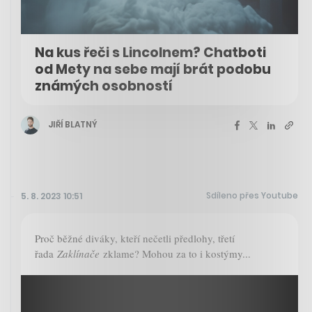
Na kus řeči s Lincolnem? Chatboti
od Mety na sebe mají brát podobu
známých osobností
JIŘÍ BLATNÝ
Sdíleno přes Youtube
5. 8. 2023 10:51
Proč běžné diváky, kteří nečetli předlohy, třetí
řada
Zaklínače
zklame? Mohou za to i kostýmy...