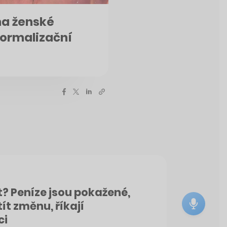
na ženské
ormalizační
t? Peníze jsou pokažené,
ít změnu, říkají
ci