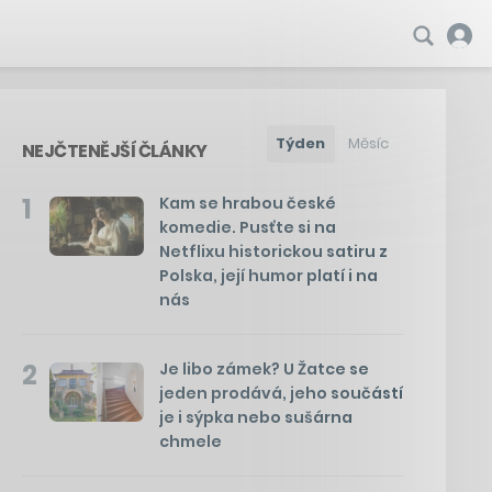
Týden
Měsíc
NEJČTENĚJŠÍ ČLÁNKY
1
Kam se hrabou české
komedie. Pusťte si na
Netflixu historickou satiru z
Polska, její humor platí i na
nás
2
Je libo zámek? U Žatce se
jeden prodává, jeho součástí
je i sýpka nebo sušárna
chmele