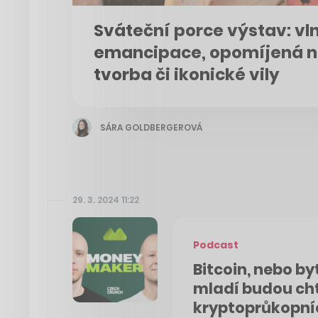
Sváteční porce výstav: vl
emancipace, opomíjená n
tvorba či ikonické vily
SÁRA GOLDBERGEROVÁ
29. 3. 2024 11:22
Podcast
Bitcoin, nebo by
mladí budou cht
kryptoprůkopní