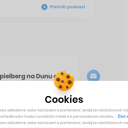
Přehrát podcast
Spielberg na Dunu a
sney+
Cookies
ies ukládáme vaše nastavení a preferencí, analýze návštěvnosti naš
středkování funkcí sociálních médií a k personalizaci obsahu …
Číst 
ies ukládáme vaše nastavení a preferencí, analýze návštěvnosti naš