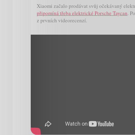
Xiaomi začalo prodávat svůj očekávaný elekt
připomíná třeba elektrické Porsche Taycan
. P
z prvních videorecenzí.