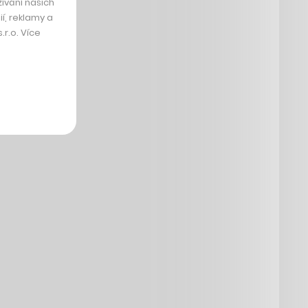
ívání našich
í, reklamy a
r.o. Více