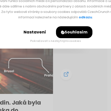
vání funkcí sociálních médií a k personalizaci obsahu. Informace o už
é dále sdílíme s našimi obchodními partnery z oblasti sociálních médi
y. Za tyto webové stránky a soubory cookies odpovídá CzechCrunch s.
informací naleznete na následujícím
odkazu
.
Nastavení
Souhlasím
Pokračovat s nezbytnými cookies
odin. Jaká byla
ska do