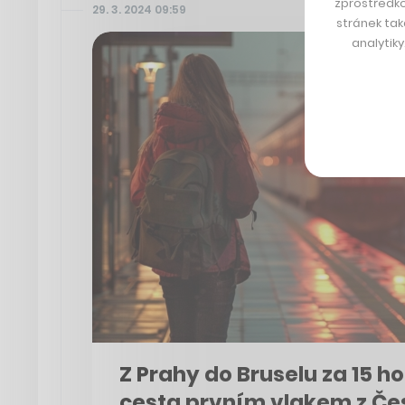
zprostředko
29. 3. 2024 09:59
stránek tak
analytik
Z Prahy do Bruselu za 15 h
cesta prvním vlakem z Če