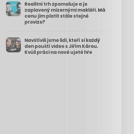
Realitní trh zpomaluje a je
zaplavený mizernými makléři. Má
cenu jim platit stále stejné
provize?
Navštívili jsme lidi, kteří si každý
den pouští video s Jiřím Károu.
Kvůli práci na nové ujeté hře