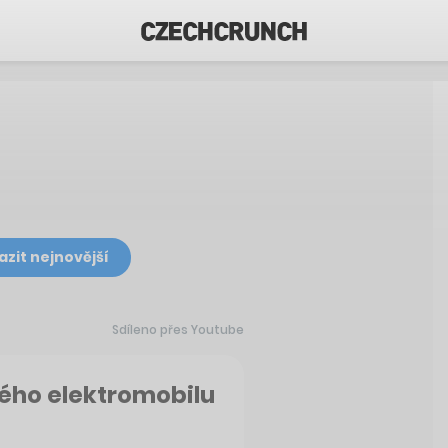
azit nejnovější
Sdíleno přes Youtube
vého elektromobilu