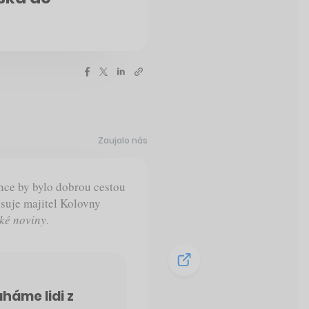
Zaujalo nás
ance by bylo dobrou cestou
suje majitel Kolovny
ké noviny
.
aháme lidi z