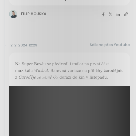
FILIP HOUSKA
Sdíleno přes Youtube
12. 2. 2024 12:29
Na Super Bowlu se předvedl i trailer na první část
muzikálu
Wicked
. Barevná variace na příběhy čarodějnic
z
Čaroděje ze země Oz
dorazí do kin v listopadu.