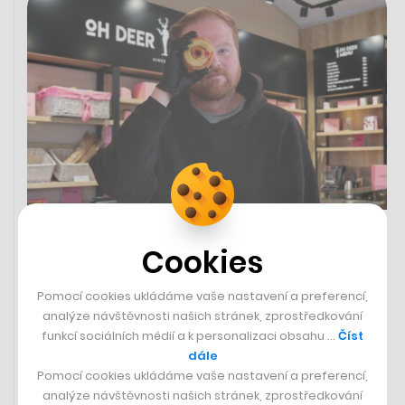
Cronutový restart. Pekárna Oh
Cookies
Deer Bakery znovu otevře už na
Valentýna, přímo naproti
konkurenci
Pomocí cookies ukládáme vaše nastavení a preferencí,
analýze návštěvnosti našich stránek, zprostředkování
funkcí sociálních médií a k personalizaci obsahu …
Číst
SÁRA GOLDBERGEROVÁ
dále
Pomocí cookies ukládáme vaše nastavení a preferencí,
analýze návštěvnosti našich stránek, zprostředkování