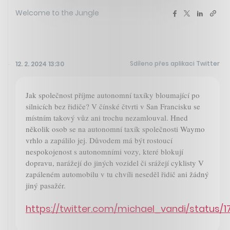
Welcome to the Jungle
Sdíleno přes aplikaci Twitter
12. 2. 2024 13:30
Jak společnost příjme autonomní taxíky bloumající po
silnicích bez řidiče? V čínské čtvrti v San Francisku se
místním takový vůz ani trochu nezamlouval. Hned
několik osob se na autonomní taxík společnosti Waymo
vrhlo a zapálilo jej. Důvodem má být rostoucí
nespokojenost s autonomními vozy, které blokují
dopravu, narážejí do jiných vozidel či srážejí cyklisty V
zapáleném automobilu v tu chvíli neseděl řidič ani žádný
jiný pasažér.
https://twitter.com/michael_vandi/status