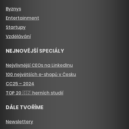
Byznys
Entertainment
Startupy
Vzdělávání
NEJNOVĚJŠÍ SPECIÁLY
Nejvlivnější CEOs na LinkedInu
100 největších e-shopů v Česku
CC25 – 2024
TOP 20 🇨🇿 herních studií
DÁLE TVOŘÍME
Newslettery