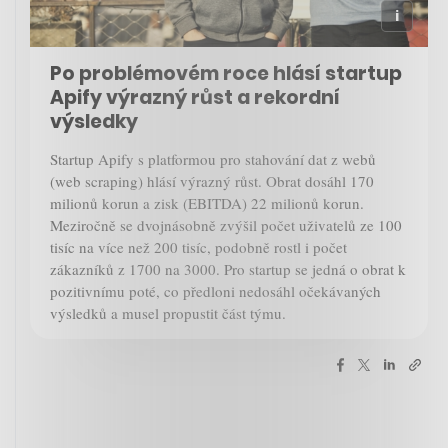
Po problémovém roce hlásí startup
Apify výrazný růst a rekordní
výsledky
Startup Apify s platformou pro stahování dat z webů
(web scraping) hlásí výrazný růst. Obrat dosáhl 170
milionů korun a zisk (EBITDA) 22 milionů korun.
Meziročně se dvojnásobně zvýšil počet uživatelů ze 100
tisíc na více než 200 tisíc, podobně rostl i počet
zákazníků z 1700 na 3000. Pro startup se jedná o obrat k
pozitivnímu poté, co předloni nedosáhl očekávaných
výsledků a musel propustit část týmu.