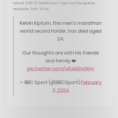
rekord 2:00:35 zaběhl loni v říjnu na Chicagském
maratonu, bylo 24 let.
Kelvin Kiptum, the men's marathon
world record holder, has died aged
24.
Our thoughts are with his friends
and family ❤️
pic.twitter.com/olSA60v0Xm
— BBC Sport (@BBCSport)
February
11, 2024