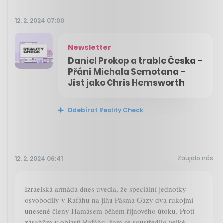
12. 2. 2024 07:00
Newsletter
Daniel Prokop a trable Česka –
Přání Michala Semotana –
Jíst jako Chris Hemsworth
Odebírat Reality Check
Zaujalo nás
12. 2. 2024 06:41
Izraelská armáda dnes uvedla, že speciální jednotky
osvobodily v Rafáhu na jihu Pásma Gazy dva rukojmí
unesené členy Hamásem během říjnového útoku. Proti
zásahům v oblasti Rafáhu, kam se soustředilo velké