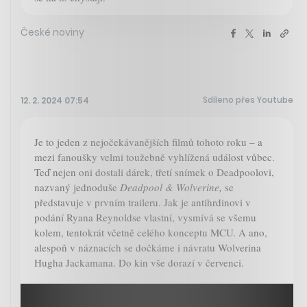
České noviny
Sdíleno přes Youtube
12. 2. 2024 07:54
Je to jeden z nejočekávanějších filmů tohoto roku – a
mezi fanoušky velmi toužebně vyhlížená událost vůbec.
Teď nejen oni dostali dárek, třetí snímek o Deadpoolovi,
nazvaný jednoduše
Deadpool & Wolverine,
se
představuje v prvním traileru. Jak je antihrdinovi v
podání Ryana Reynoldse vlastní, vysmívá se všemu
kolem, tentokrát včetně celého konceptu MCU. A ano,
alespoň v náznacích se dočkáme i návratu Wolverina
Hugha Jackamana. Do kin vše dorazí v červenci.