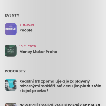
EVENTY
8. 9. 2026
People
10. 11. 2026
Money Maker Praha
PODCASTY
Realitní trh zpomaluje a je zaplavený
mizernými makléři. Má cenu jim platit stále
stejné provize?
Navštívili jsme lidi, kteří si každý den pouští