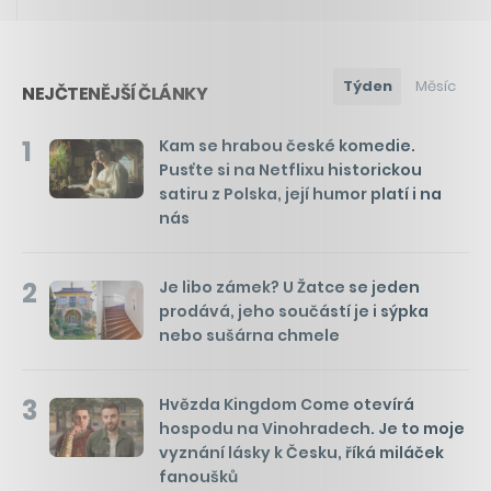
Týden
Měsíc
NEJČTENĚJŠÍ ČLÁNKY
1
Kam se hrabou české komedie.
Pusťte si na Netflixu historickou
satiru z Polska, její humor platí i na
nás
2
Je libo zámek? U Žatce se jeden
prodává, jeho součástí je i sýpka
nebo sušárna chmele
3
Hvězda Kingdom Come otevírá
hospodu na Vinohradech. Je to moje
vyznání lásky k Česku, říká miláček
fanoušků