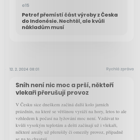
e15
Petrof přemístí část výroby z Česka
do Indonésie. Nechtěl, ale kvůli
nákladům musí
Rychlá zpráva
12. 2. 2024 08:01
Sníh není nic moc a prší, někteří
vlekaři přerušují provoz
V Česku sice dneškem začíná další kolo jarních
prázdnin, na které se většinou vyráží na hory, letos to ale
vzhledem k počasí na lyžování moc není. Vzdávat to
kvůli vysokým teplotám a dešti začínají už i vlekaři,
některé areály už přerušily či omezily provoz, případně
se na to chystají.