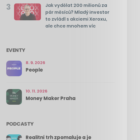
3
Jak vydělat 200 milionů za
pár měsíců? Mladý investor
to zvládl s akciemi Xeroxu,
ale chce mnohem víc
EVENTY
8. 9. 2026
People
10. 11. 2026
Money Maker Praha
PODCASTY
Realitní trh zpomaluje a je