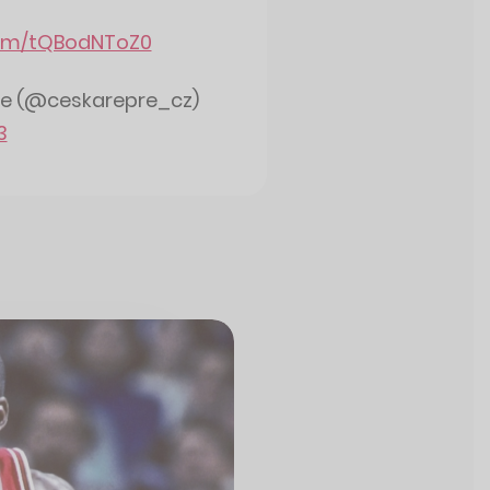
.com/tQBodNToZ0
ce (@ceskarepre_cz)
3