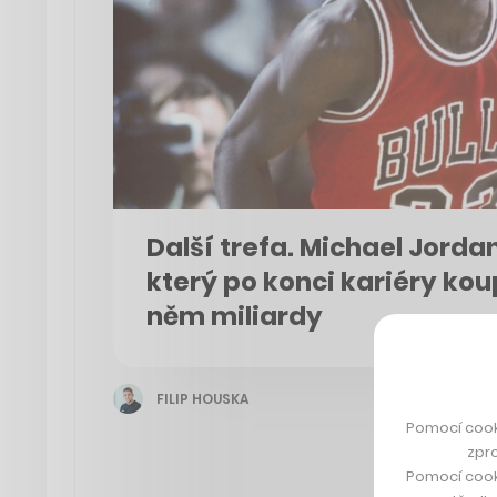
Další trefa. Michael Jord
který po konci kariéry kou
něm miliardy
FILIP HOUSKA
Pomocí cook
zpro
Pomocí cook