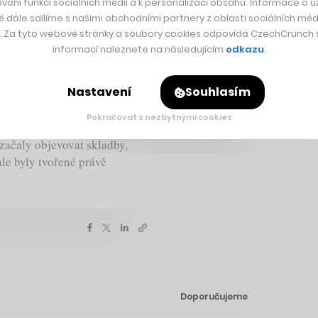
vání funkcí sociálních médií a k personalizaci obsahu. Informace o už
Rychlá zpráva
é dále sdílíme s našimi obchodními partnery z oblasti sociálních médi
y. Za tyto webové stránky a soubory cookies odpovídá CzechCrunch s.
informací naleznete na následujícím
odkazu
.
ováni na
eligence
Nastavení
Souhlasím
“, nikoliv skladby, které
Pokračovat s nezbytnými cookies
americká Národní akademie
 začaly objevovat skladby,
ale byly tvořené právě
Doporučujeme