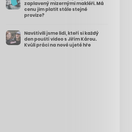
zaplavený mizernými makléři. Má
cenu jim platit stále stejné
provize?
Navštívili jsme lidi, kteří si každý
den pouští video s Jiřím Károu.
Kvůli práci na nové ujeté hře