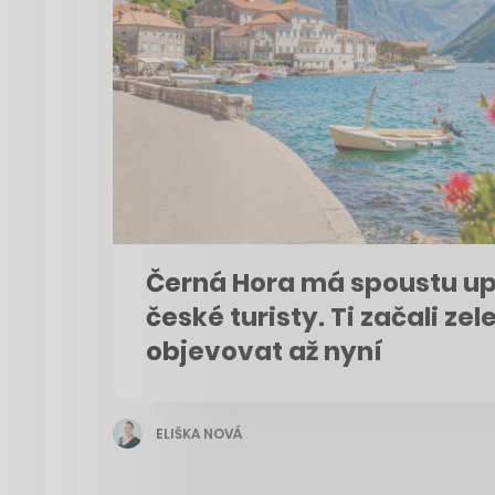
Černá Hora má spoustu u
české turisty. Ti začali ze
objevovat až nyní
ELIŠKA NOVÁ