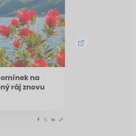
pomínek na
lený ráj znovu