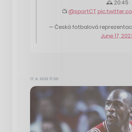
🕰️ 20:45
📺
@sportCT
pic.twitter
— Česká fotbalová reprezenta
June 17, 202
17. 6. 2023 17:00