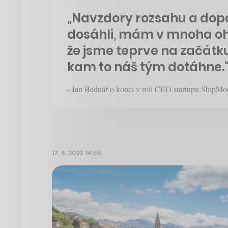
„Navzdory rozsahu a dop
dosáhli, mám v mnoha ohl
že jsme teprve na začátk
kam to náš tým dotáhne.
- Jan Bednář o konci v roli CEO startupu ShipM
17. 6. 2023 14:55