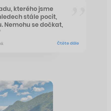
adu, kterého jsme
edech stále pocit,
u. Nemohu se dočkat,
“
Čtěte dále
onk