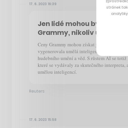
zprostředko
17. 6. 2023 16:39
stránek tak
analytik
Jen lidé mohou být nomin
Grammy, nikoliv umělá int
Ceny Grammy mohou získat jen „lidští umělci
vygenerovala umělá inteligence, rozhodla 
hudebního umění a věd. S růstem AI se totiž
které se vydávaly za skutečného interpreta, 
umělou inteligencí.
Reuters
17. 6. 2023 15:58