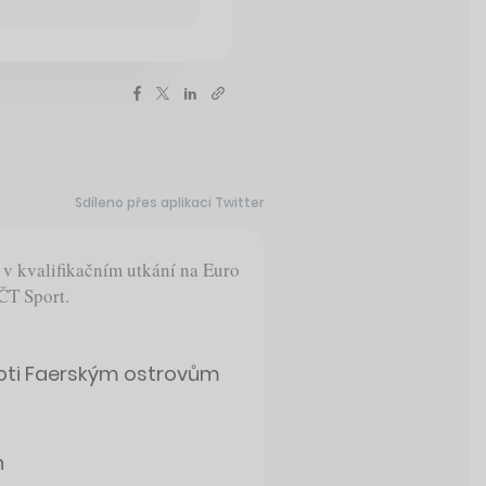
Sdíleno přes aplikaci Twitter
 v kvalifikačním utkání na Euro
ČT Sport.
roti Faerským ostrovům
n