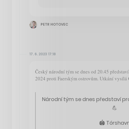
PETR HOTOVEC
17. 6. 2023 17:18
Český národní tým se dnes od 20.45 představí
2024 proti Faerským ostrovům. Utkání vysílá 
Národní tým se dnes představí p
💪
🏟️ Tórshav