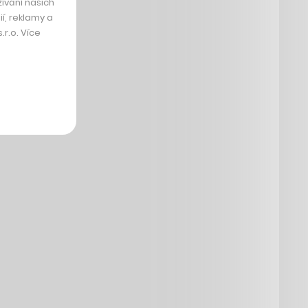
ívání našich
í, reklamy a
r.o. Více