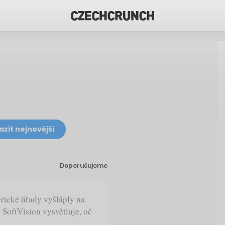
azit nejnovější
Doporučujeme
erické úřady vyšláply na
e SoftVision vysvětluje, oč