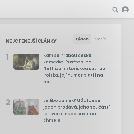
Týden
Měsíc
NEJČTENĚJŠÍ ČLÁNKY
1
Kam se hrabou české
komedie. Pusťte si na
Netflixu historickou satiru z
Polska, její humor platí i na
nás
2
Je libo zámek? U Žatce se
jeden prodává, jeho součástí
je i sýpka nebo sušárna
chmele