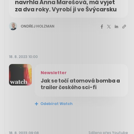
navrhla Anna Marešová, má vyjet
za dva roky. Vyrobí ji ve Švýcarsku
ONDŘEJ HOLZMAN
18. 8. 2023 10:00
Newsletter
Jak se točí atomová bomba a
trailer českého sci-fi
Odebírat Watch
Sdíleno přes Youtube
18. 8. 2023 09:08