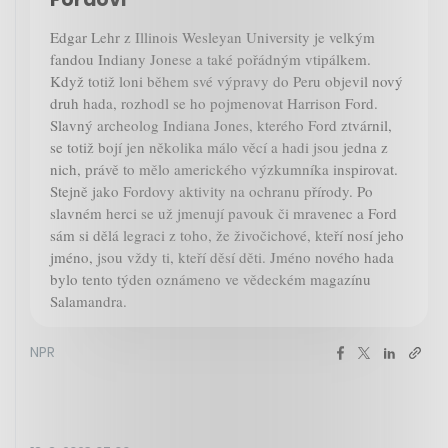
Edgar Lehr z Illinois Wesleyan University je velkým
fandou Indiany Jonese a také pořádným vtipálkem.
Když totiž loni během své výpravy do Peru objevil nový
druh hada, rozhodl se ho pojmenovat Harrison Ford.
Slavný archeolog Indiana Jones, kterého Ford ztvárnil,
se totiž bojí jen několika málo věcí a hadi jsou jedna z
nich, právě to mělo amerického výzkumníka inspirovat.
Stejně jako Fordovy aktivity na ochranu přírody. Po
slavném herci se už jmenují pavouk či mravenec a Ford
sám si dělá legraci z toho, že živočichové, kteří nosí jeho
jméno, jsou vždy ti, kteří děsí děti. Jméno nového hada
bylo tento týden oznámeno ve vědeckém magazínu
Salamandra.
NPR