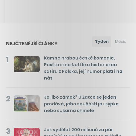
Týden
Měsíc
NEJČTENĚJŠÍ ČLÁNKY
1
Kam se hrabou české komedie.
Pusťte si na Netflixu historickou
satiru z Polska, její humor platí i na
nás
2
Je libo zámek? U Žatce se jeden
prodává, jeho součástí je i sýpka
nebo sušárna chmele
3
Jak vydělat 200 milionů za pár