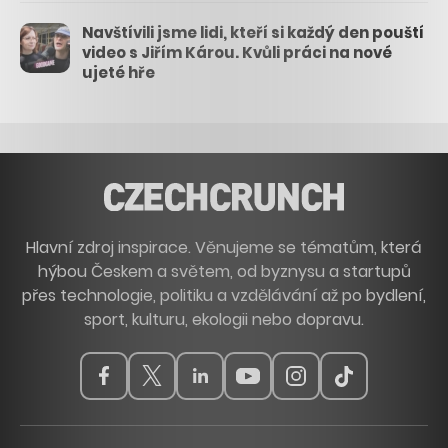
Navštívili jsme lidi, kteří si každý den pouští
video s Jiřím Károu. Kvůli práci na nové
ujeté hře
Hlavní zdroj inspirace. Věnujeme se tématům, která
hýbou Českem a světem, od byznysu a startupů
přes technologie, politiku a vzdělávání až po bydlení,
sport, kulturu, ekologii nebo dopravu.