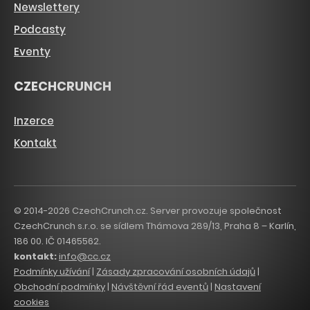
Newslettery
Podcasty
Eventy
CZECHCRUNCH
Inzerce
Kontakt
© 2014-2026 CzechCrunch.cz. Server provozuje společnost
CzechCrunch s.r.o. se sídlem Thámova 289/13, Praha 8 – Karlín,
186 00. IČ 01465562.
kontakt:
info@cc.cz
Podmínky užívání
|
Zásady zpracování osobních údajů
|
Obchodní podmínky
|
Návštěvní řád eventů
|
Nastavení
cookies