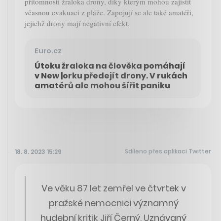
přítomnosti žraloka drony, díky kterým mohou zajistit
včasnou evakuaci z pláže. Zapojují se ale také amatéři,
jejichž drony mají negativní efekt.
Euro.cz
Útoku žraloka na člověka pomáhají
v New |orku předejít drony. V rukách
amatérů ale mohou šířit paniku
Sdíleno přes aplikaci Twitter
18. 8. 2023 15:29
Ve věku 87 let zemřel ve čtvrtek v
pražské nemocnici významný
hudební kritik Jiří Černý. Uznávaný