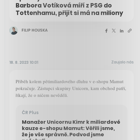
Barbora Votíková míří z PSG do
Tottenhamu, přijít si má na miliony
FILIP HOUSKA
Zaujalo nás
18. 8. 2023 10:01
Příběh kolem pětimiliardového dluhu v e-shopu Mamut
pokračuje. Zástupci skupiny Unicorn, kam obchod patří,
říkají, že o ničem nevěděli.
ČR Plus
Manažer Unicornu Kimr k miliardové
kauze e-shopu Mamut: Věřili jsme,
že je vše správně. Podvod jsme