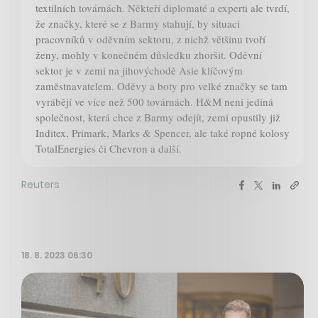
textilních továrnách. Někteří diplomaté a experti ale tvrdí,
že značky, které se z Barmy stahují, by situaci
pracovníků v oděvním sektoru, z nichž většinu tvoří
ženy, mohly v konečném důsledku zhoršit. Oděvní
sektor je v zemi na jihovýchodě Asie klíčovým
zaměstnavatelem. Oděvy a boty pro velké značky se tam
vyrábějí ve více než 500 továrnách. H&M není jediná
společnost, která chce z Barmy odejít, zemi opustily již
Inditex, Primark, Marks & Spencer, ale také ropné kolosy
TotalEnergies či Chevron a další.
Reuters
18. 8. 2023 06:30