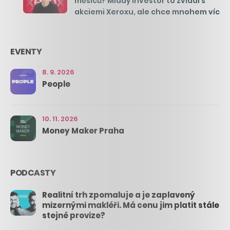
měsíců? Mladý investor to zvládl s
akciemi Xeroxu, ale chce mnohem víc
EVENTY
8. 9. 2026
People
10. 11. 2026
Money Maker Praha
PODCASTY
Realitní trh zpomaluje a je zaplavený
mizernými makléři. Má cenu jim platit stále
stejné provize?