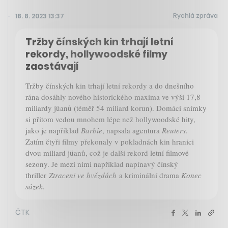
Rychlá zpráva
18. 8. 2023 13:37
Tržby čínských kin trhají letní
rekordy, hollywoodské filmy
zaostávají
Tržby čínských kin trhají letní rekordy a do dnešního
rána dosáhly nového historického maxima ve výši 17,8
miliardy jüanů (téměř 54 miliard korun). Domácí snímky
si přitom vedou mnohem lépe než hollywoodské hity,
jako je například
Barbie
, napsala agentura
Reuters
.
Zatím čtyři filmy překonaly v pokladnách kin hranici
dvou miliard jüanů, což je další rekord letní filmové
sezony. Je mezi nimi například napínavý čínský
thriller
Ztraceni ve hvězdách
a kriminální drama
Konec
sázek
.
ČTK