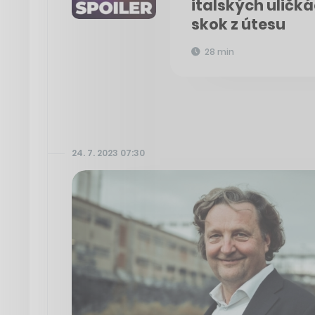
italských uličk
skok z útesu
28 min
24. 7. 2023 07:30