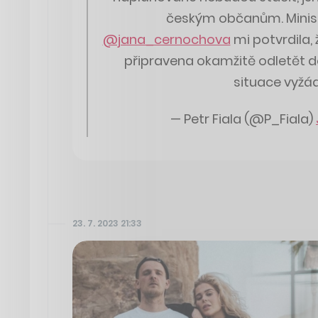
českým občanům. Minis
@jana_cernochova
mi potvrdila,
připravena okamžitě odletět d
situace vyžá
— Petr Fiala (@P_Fiala)
23. 7. 2023 21:33