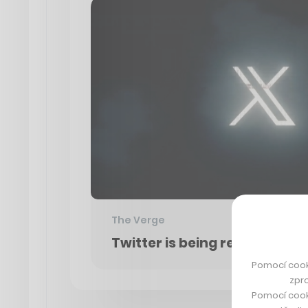
The Verge
Twitter is being rebranded a
Pomocí cook
zpro
Pomocí cook