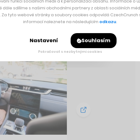
vání funkcí sociálních médií a k personalizaci obsahu. Informace o už
é dále sdílíme s našimi obchodními partnery z oblasti sociálních médi
y. Za tyto webové stránky a soubory cookies odpovídá CzechCrunch s.
informací naleznete na následujícím
odkazu
.
Nastavení
Souhlasím
Pokračovat s nezbytnými cookies