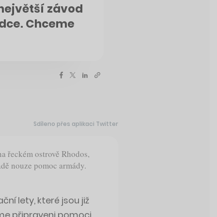
 největší závod
ezdce. Chceme
Sdíleno přes aplikaci Twitter
na řeckém ostrově Rhodos,
ípadě nouze pomoc armády.
ní lety, které jsou již
me připraveni pomoci