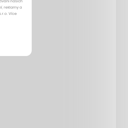
ívání našich
í, reklamy a
r.o. Více