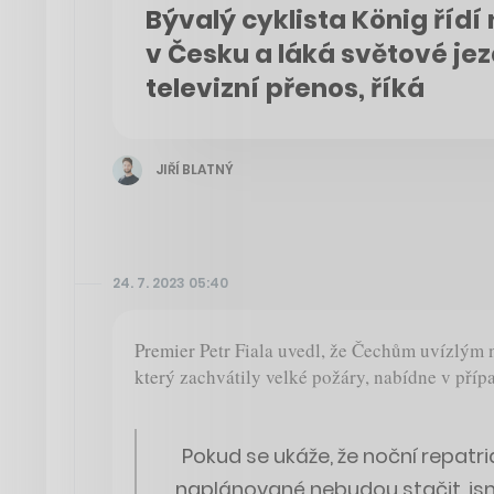
Bývalý cyklista König řídí
v Česku a láká světové j
televizní přenos, říká
JIŘÍ BLATNÝ
24. 7. 2023 05:40
Premier Petr Fiala uvedl, že Čechům uvízlým 
který zachvátily velké požáry, nabídne v př
Pokud se ukáže, že noční repatriač
naplánované nebudou stačit, js