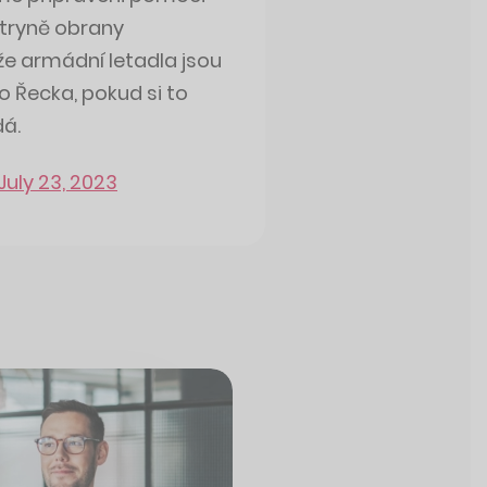
tryně obrany
 že armádní letadla jsou
o Řecka, pokud si to
dá.
July 23, 2023