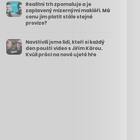
Realitní trh zpomaluje a je
zaplavený mizernými makléři. Má
cenu jim platit stále stejné
provize?
Navštívili jsme lidi, kteří si každý
den pouští video s Jiřím Károu.
Kvůli práci na nové ujeté hře