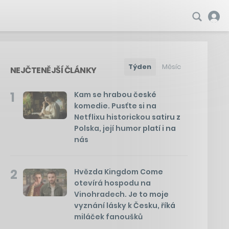
Týden
Měsíc
NEJČTENĚJŠÍ ČLÁNKY
1
Kam se hrabou české
komedie. Pusťte si na
Netflixu historickou satiru z
Polska, její humor platí i na
nás
2
Hvězda Kingdom Come
otevírá hospodu na
Vinohradech. Je to moje
vyznání lásky k Česku, říká
miláček fanoušků