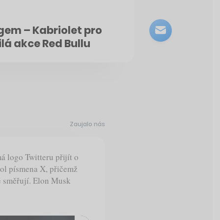
gem – Kabriolet pro
lá akce Red Bullu
Zaujalo nás
á logo Twitteru přijít o
ol písmena X, přičemž
ě směřují. Elon Musk