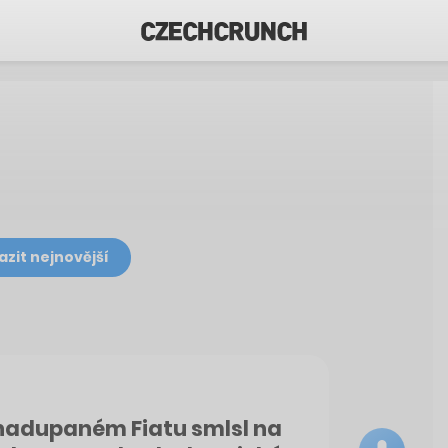
azit nejnovější
 nadupaném Fiatu smlsl na