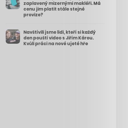
zaplavený mizernými makléři. Má
cenu jim platit stále stejné
provize?
Navštívili jsme lidi, kteří si každý
den pouští video s Jiřím Károu.
Kvůli práci na nové ujeté hře