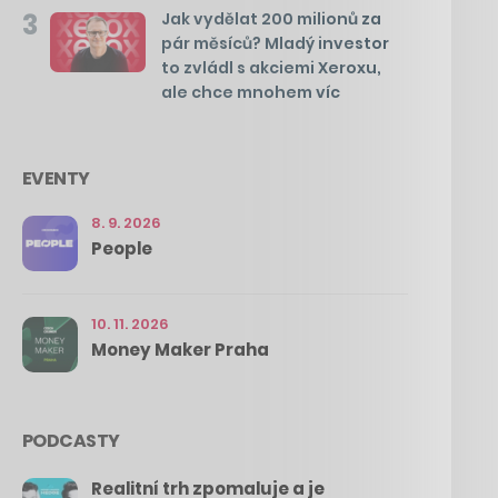
3
Jak vydělat 200 milionů za
pár měsíců? Mladý investor
to zvládl s akciemi Xeroxu,
ale chce mnohem víc
EVENTY
8. 9. 2026
People
10. 11. 2026
Money Maker Praha
PODCASTY
Realitní trh zpomaluje a je