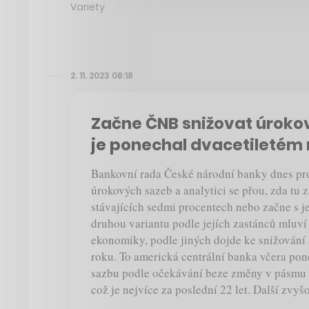
Variety
2. 11. 2023 08:18
Začne ČNB snižovat úroko
je ponechal dvacetileté
Bankovní rada České národní banky dnes pr
úrokových sazeb a analytici se přou, zda tu
stávajících sedmi procentech nebo začne s j
druhou variantu podle jejích zastánců mluví
ekonomiky, podle jiných dojde ke snižování 
roku. To americká centrální banka včera po
sazbu podle očekávání beze změny v pásmu 5
což je nejvíce za poslední 22 let. Další zvy