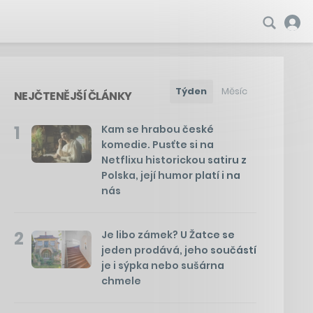
Týden
Měsíc
NEJČTENĚJŠÍ ČLÁNKY
1
Kam se hrabou české
komedie. Pusťte si na
Netflixu historickou satiru z
Polska, její humor platí i na
nás
2
Je libo zámek? U Žatce se
jeden prodává, jeho součástí
je i sýpka nebo sušárna
chmele