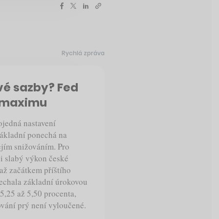
Rychlá zpráva
vé sazby? Fed
m maximu
ojedná nastavení
 základní ponechá na
ejím snižováním. Pro
 i slabý výkon české
až začátkem příštího
nechala základní úrokovou
,25 až 5,50 procenta,
šování prý není vyloučené.