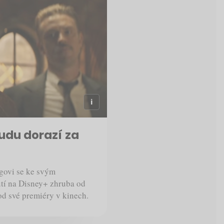
udu dorazí za
govi se ke svým
tí na Disney+ zhruba od
 od své premiéry v kinech.