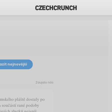
azit nejnovější
Zaujalo nás
emského pláště dostaly po
a součástí rané podoby
 jejích zbytků nejspíš