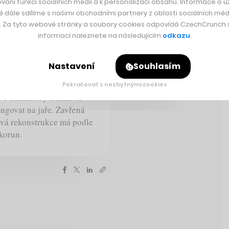
vání funkcí sociálních médií a k personalizaci obsahu. Informace o už
é dále sdílíme s našimi obchodními partnery z oblasti sociálních médi
y. Za tyto webové stránky a soubory cookies odpovídá CzechCrunch s.
informací naleznete na následujícím
odkazu
.
 na náměstí
Nastavení
Souhlasím
novu do provozu stanici
Pokračovat s nezbytnými cookies
é eskalátory a stále se
ungovat na jaře. Zavřená
ková rekonstrukce má podle
korun.