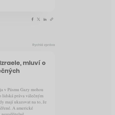
Rychlá zpráva
Izraele, mluví o
lečných
lija v Pásmu Gazy mohou
 lidská práva válečným
dy mají ukazovat na to, že
měřené. A americké
 „neuvěřitelně