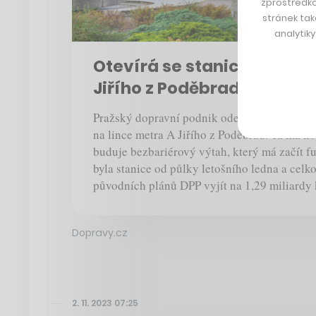
zprostředko
stránek tak
analytik
Otevírá se stanice metra
Jiřího z Poděbrad
Pražský dopravní podnik ode dneška uvádí z
na lince metra A Jiřího z Poděbrad. Ta má nov
buduje bezbariérový výtah, který má začít f
byla stanice od půlky letošního ledna a cel
původních plánů DPP vyjít na 1,29 miliardy 
Dopravy.cz
2. 11. 2023 07:25