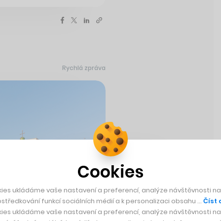
Rychlá zpráva
Cookies
ies ukládáme vaše nastavení a preferencí, analýze návštěvnosti naš
středkování funkcí sociálních médií a k personalizaci obsahu …
Číst 
ies ukládáme vaše nastavení a preferencí, analýze návštěvnosti naš