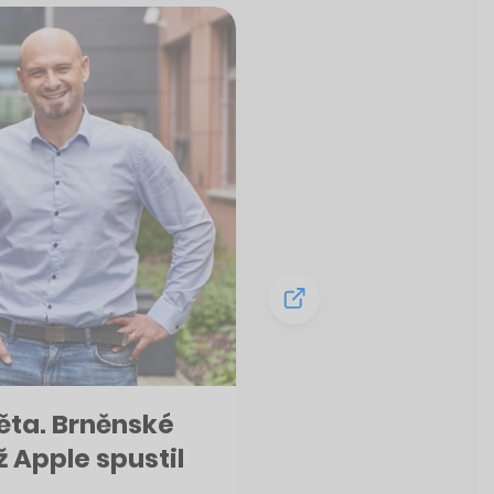
ěta. Brněnské
ž Apple spustil