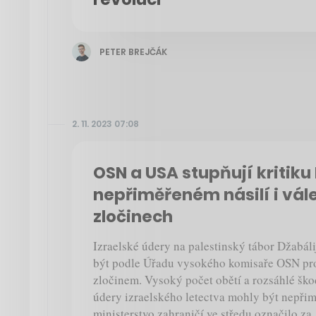
PETER BREJČÁK
2. 11. 2023 07:08
OSN a USA stupňují kritiku 
nepřiměřeném násilí i vá
zločinech
Izraelské údery na palestinský tábor Džabá
být podle Úřadu vysokého komisaře OSN pro
zločinem. Vysoký počet obětí a rozsáhlé ško
údery izraelského letectva mohly být nepři
ministerstvo zahraničí ve středu označilo za