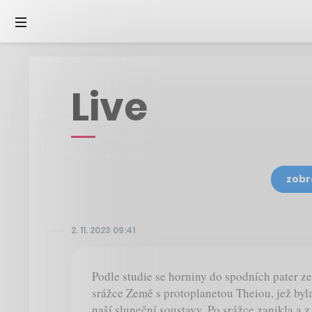
Live
zobr
2. 11. 2023 09:41
Podle studie se horniny do spodních pater z
srážce Země s protoplanetou Theiou, jež byl
naší sluneční soustavy. Po srážce zanikla a z