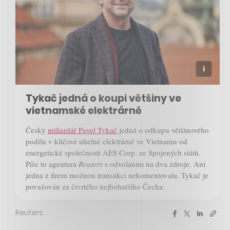
Tykač jedná o koupi většiny ve
vietnamské elektrárně
Český
miliardář Pavel Tykač
jedná o odkupu většinového
podílu v klíčové uhelné elektrárně ve Vietnamu od
energetické společnosti AES Corp. ze Spojených států.
Píše to agentura
Reuters
s odvoláním na dva zdroje. Ani
jedna z firem možnou transakci nekomentovala. Tykač je
považován za čtvrtého nejbohatšího Čecha.
Reuters