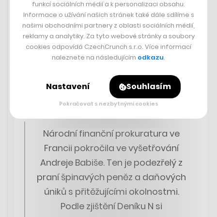
funkcí sociálních médií a k personalizaci obsahu.
Informace o užívání našich stránek také dále sdílíme s
ELIŠKA NOVÁ
našimi obchodními partnery z oblasti sociálních médií,
reklamy a analytiky. Za tyto webové stránky a soubory
cookies odpovídá CzechCrunch s.r.o. Více informací
naleznete na následujícím
odkazu
.
Sdíleno přes aplikaci Twitter
16. 11. 2023 15:21
Nastavení
Souhlasím
Francie pohnula s vyšetřováním Babišovy kauzy. Žádá
Pokračovat s nezbytnými cookies
Česko o pomoc.
Národní finanční prokuratura ve
Francii pokročila ve vyšetřování
Andreje Babiše. Ten je podezřelý z
praní špinavých peněz a daňových
úniků s přitěžujícími okolnostmi.
Podle zjištění Deníku N si