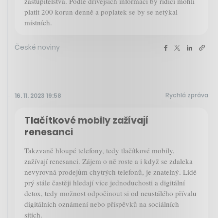
zastupitelstva. Podle dřívějších informací by řidiči mohli
platit 200 korun denně a poplatek se by se netýkal
místních.
České noviny
Rychlá zpráva
16. 11. 2023 19:58
Tlačítkové mobily zažívají
renesanci
Takzvaně hloupé telefony, tedy tlačítkové mobily,
zažívají renesanci. Zájem o ně roste a i když se zdaleka
nevyrovná prodejům chytrých telefonů, je znatelný. Lidé
prý stále častěji hledají více jednoduchosti a digitální
detox, tedy možnost odpočinout si od neustálého přívalu
digitálních oznámení nebo příspěvků na sociálních
sítích.