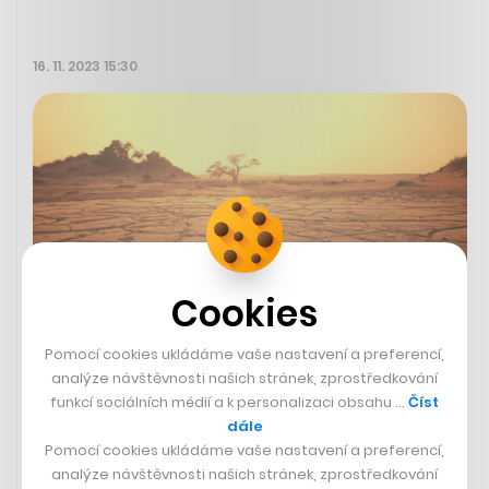
16. 11. 2023 15:30
Cookies
Pomocí cookies ukládáme vaše nastavení a preferencí,
analýze návštěvnosti našich stránek, zprostředkování
O náhradách za klimatické škody
funkcí sociálních médií a k personalizaci obsahu …
Číst
pro chudé státy je téměř
dále
rozhodnuto. Fond ohlídá Světová
Pomocí cookies ukládáme vaše nastavení a preferencí,
banka
analýze návštěvnosti našich stránek, zprostředkování