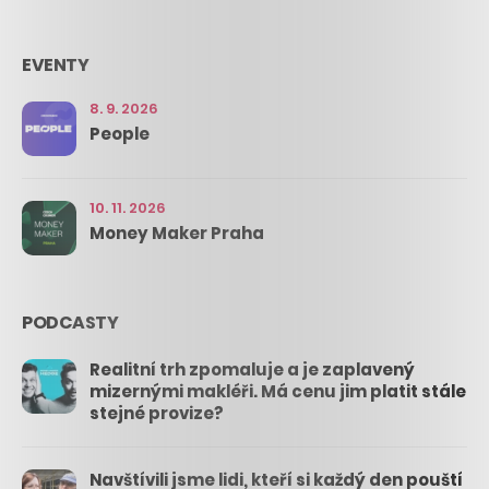
EVENTY
8. 9. 2026
People
10. 11. 2026
Money Maker Praha
PODCASTY
Realitní trh zpomaluje a je zaplavený
mizernými makléři. Má cenu jim platit stále
stejné provize?
Navštívili jsme lidi, kteří si každý den pouští