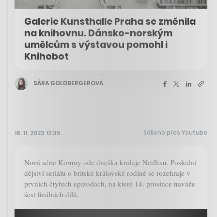
Galerie Kunsthalle Praha se změnila
na knihovnu. Dánsko-norským
umělcům s výstavou pomohl i
Knihobot
SÁRA GOLDBERGEROVÁ
Sdíleno přes Youtube
16. 11. 2023 12:35
Nová série Koruny ode dneška kraluje Netflixu. Poslední
dějství seriálu o britské královské rodině se rozehraje v
prvních čtyřech epizodách, na které 14. prosince naváže
šest finálních dílů.