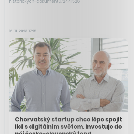
historickych-dokumentu/2441526
16. 11. 2023 17:15
Chorvatský startup chce lépe spojit
lidi s digitálním světem. Investuje do
něj česko-slovenský fond