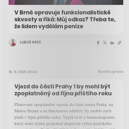
V Brně opravuje funkcionalistické
skvosty a říká: Můj odkaz? Třeba to,
že lidem vydělám peníze
LUBOŠ KREČ
Rychlá zpráva
16. 11. 2023 20:42
Vjezd do části Prahy 1 by mohl být
zpoplatněný od října příštího roku
Plánované zpoplatnění vjezdu do částí centra Prahy, na
Malou Stranu a na Smetanovo nábřeží, by mohlo začít
platit v říjnu příštího roku. Vyplývá to z harmonogramu,
který tento týden projednal dopravní výbor pražského