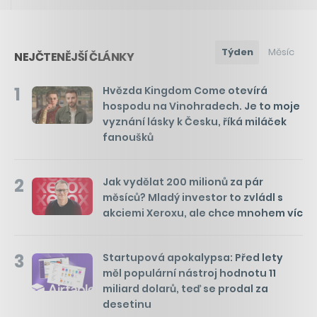
Týden
Měsíc
NEJČTENĚJŠÍ ČLÁNKY
1
Hvězda Kingdom Come otevírá
hospodu na Vinohradech. Je to moje
vyznání lásky k Česku, říká miláček
fanoušků
2
Jak vydělat 200 milionů za pár
měsíců? Mladý investor to zvládl s
akciemi Xeroxu, ale chce mnohem víc
3
Startupová apokalypsa: Před lety
měl populární nástroj hodnotu 11
miliard dolarů, teď se prodal za
desetinu