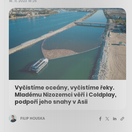
16. 11. 2023 18:26
Vyčistíme oceány, vyčistíme řeky.
Mladému Nizozemci věří i Coldplay,
podpoří jeho snahy v Asii
FILIP HOUSKA