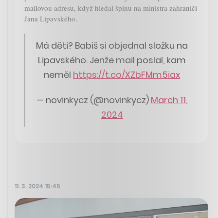
mailovou adresu, když hledal špínu na ministra zahraničí
Jana Lipavského.
Má děti? Babiš si objednal složku na
Lipavského. Jenže mail poslal, kam
neměl
https://t.co/XZbFMm5iax
— novinkycz (@novinkycz)
March 11,
2024
11. 3. 2024 15:45