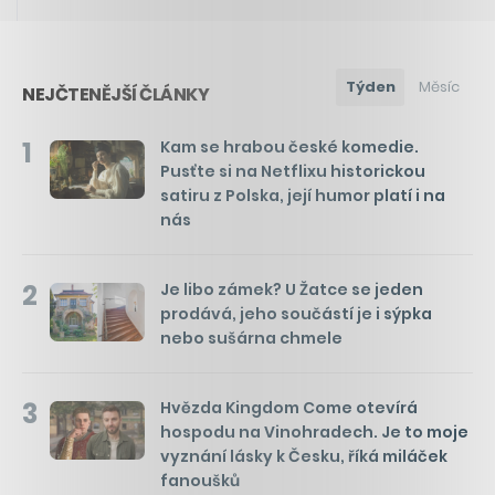
Týden
Měsíc
NEJČTENĚJŠÍ ČLÁNKY
1
Kam se hrabou české komedie.
Pusťte si na Netflixu historickou
satiru z Polska, její humor platí i na
nás
2
Je libo zámek? U Žatce se jeden
prodává, jeho součástí je i sýpka
nebo sušárna chmele
3
Hvězda Kingdom Come otevírá
hospodu na Vinohradech. Je to moje
vyznání lásky k Česku, říká miláček
fanoušků