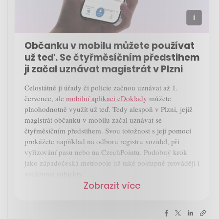
Občanku v mobilu můžete používat
už teď. Se čtyřměsíčním předstihem
ji začal uznávat magistrát v Plzni
Celostátně ji úřady či policie začnou uznávat až 1.
července, ale
mobilní aplikaci eDoklady
můžete
plnohodnotně využít už teď. Tedy alespoň v Plzni, jejíž
magistrát občanku v mobilu začal uznávat se
čtyřměsíčním předstihem. Svou totožnost s její pomocí
prokážete například na odboru registru vozidel, při
vyřizování pasu nebo na CzechPointu. Podobný krok
jako západočeská metropole už také postupně provádějí i
soukromé subjekty.
Zobrazit více