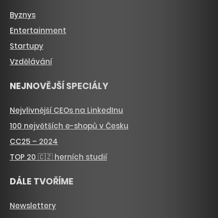
Byznys
Entertainment
Startupy
Vzdělávání
NEJNOVĚJŠÍ SPECIÁLY
Nejvlivnější CEOs na LinkedInu
100 největších e-shopů v Česku
CC25 – 2024
TOP 20 🇨🇿 herních studií
DÁLE TVOŘÍME
Newslettery