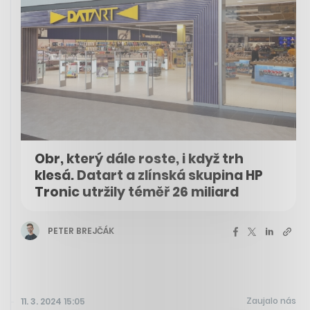
Obr, který dále roste, i když trh
klesá. Datart a zlínská skupina HP
Tronic utržily téměř 26 miliard
PETER BREJČÁK
Zaujalo nás
11. 3. 2024 15:05