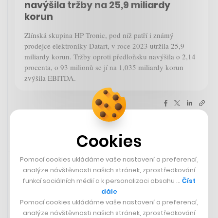
navýšila tržby na 25,9 miliardy
korun
Zlínská skupina HP Tronic, pod níž patří i známý
prodejce elektroniky Datart, v roce 2023 utržila 25,9
miliardy korun. Tržby oproti předloňsku navýšila o 2,14
procenta, o 93 milionů se jí na 1,035 miliardy korun
zvýšila EBITDA.
Cookies
Doporučujeme
11. 3. 2024 10:29
Pomocí cookies ukládáme vaše nastavení a preferencí,
analýze návštěvnosti našich stránek, zprostředkování
V McDonald's právě odstartoval prodej dvou nových
funkcí sociálních médií a k personalizaci obsahu …
Číst
burgerů od Přemka Forejta. My už je ochutnali, jsou
dále
fresh a máme je rádi.
Pomocí cookies ukládáme vaše nastavení a preferencí,
analýze návštěvnosti našich stránek, zprostředkování