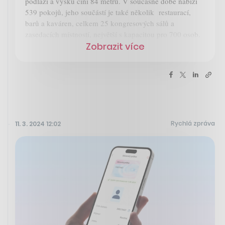
podlaží a výšku činí 84 metrů. V současné době nabízí
539 pokojů, jeho součástí je také několik restaurací,
barů a kaváren, celkem 25 kongresových sálů a
zasedacích místností, největší s kapacitou pro 700 osob.
Zobrazit více
Rychlá zpráva
11. 3. 2024 12:02