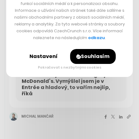
funkcí sociálních médií a k personalizaci obsahu.
Informace o užívání našich stránek také dále sdílíme s
našimi obchodními partnery z oblasti sociálních médií,
reklamy a analytiky. Za tyto webové stránky a soubory
cookies odpovídá CzechCrunch s.r.o. Více informací
naleznete na následujícím
odkazu
.
Nastavení
Souhlasím
Pokračovat s nezbytnými cookies
Přemek Forejt má nové burgery v
McDonald’s. Vymýšlel jsem je v
Entrée a hladový, to vařím nejlíp,
říká
MICHAL MANČAŘ