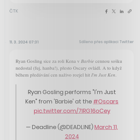
ČTK
Sdíleno přes aplikaci Twitter
11. 3. 2024 07:31
Ryan Gosling sice za roli Kena v
Barbie
cennou sošku
nedostal (fuj, hanba!), přesto Oscary ovládl. A to když
během předávání cen naživo rozjel hit
I'm Just Ken
.
Ryan Gosling performs "I'm Just
Ken" from 'Barbie' at the
#Oscars
pic.twitter.com/7IRG16oCey
— Deadline (@DEADLINE)
March 11,
2024