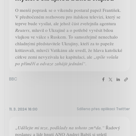
O menší poprask se o víkendu postaral papež František.
V předtočeném rozhovoru pro italskou televizi, který se
teprve bude vysílat, ale jehož část zveřejnila agentura
Reuters
, mluvil o Ukrajině a o potřebě vyvěsit bílou
vlajkou ve válce s Ruskem. To samozřejmě nenechalo
chladnými představitele Ukrajiny, kteří za to papeže
kritizovali, mluvčí Vatikánu ale uvedl, že hlava katolické
církve zemi nevyzívala ke kapitulaci, ale
„spíše volala
po příměří a odvaze zahájit jednání“
.
BBC
Sdíleno přes aplikaci Twitter
11. 3. 2024 16:00
„Udělejte mi teze, podklady na tohoto zm*da.“
Řadový
poslanec a lídr hnutí ANO Andrej Babiš si spletl