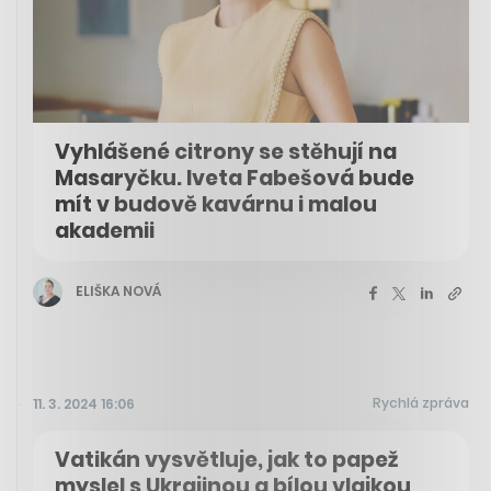
Vyhlášené citrony se stěhují na
Masaryčku. Iveta Fabešová bude
mít v budově kavárnu i malou
akademii
ELIŠKA NOVÁ
Rychlá zpráva
11. 3. 2024 16:06
Vatikán vysvětluje, jak to papež
myslel s Ukrajinou a bílou vlajkou