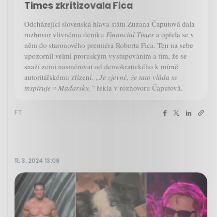
Times zkritizovala Fica
Odcházející slovenská hlava státu Zuzana Čaputová dala
rozhovor vlivnému deníku
Financial Times
a opřela se v
něm do staronového premiéra Roberta Fica. Ten na sebe
upozornil velmi proruským vystupováním a tím, že se
snaží zemi nasměrovat od demokratického k mírně
autoritářskému zřízení.
„Je zjevné, že tato vláda se
inspiruje v Maďarsku,“
řekla v rozhovoru Čaputová.
FT
11. 3. 2024 13:08