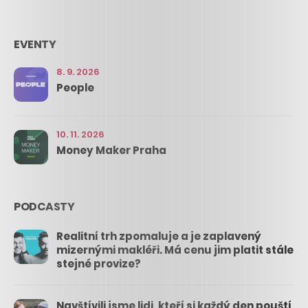
EVENTY
8. 9. 2026
People
10. 11. 2026
Money Maker Praha
PODCASTY
Realitní trh zpomaluje a je zaplavený
mizernými makléři. Má cenu jim platit stále
stejné provize?
Navštívili jsme lidi, kteří si každý den pouští