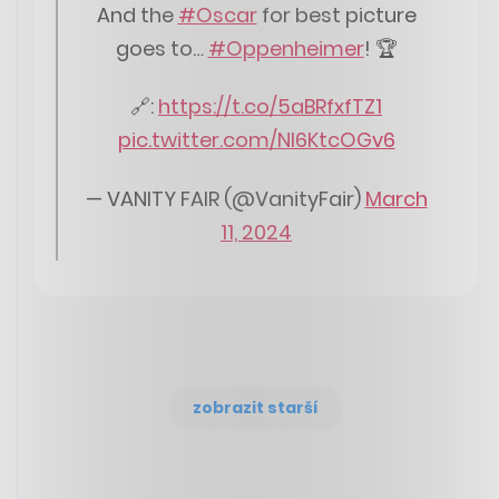
And the
#Oscar
for best picture
goes to…
#Oppenheimer
! 🏆
🔗:
https://t.co/5aBRfxfTZ1
pic.twitter.com/Nl6KtcOGv6
— VANITY FAIR (@VanityFair)
March
11, 2024
zobrazit starší