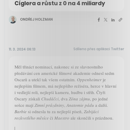
Cíglera a růstu z 0 na 4 miliardy
ONDŘEJ HOLZMAN
Sdíleno přes aplikaci Twitter
11. 3. 2024 06:13
Měl třináct nominací, nakonec si ze slavnostního
předávání cen americké filmové akademie odnesl sedm
Oscarů a utekl tak všem ostatním.
Oppenheimer
je
nejlepším filmem, má nejlepšího režiséra, herce v hlavní
i vedlejší roli, nejlepší kameru, hudbu i střih. Čtyři
Oscary získali
Chudáčci
, dva
Zóna zájmu
, po jedné
sošce mají
Zimní prázdniny
,
Anatomie pádu
a další.
Barbie
si odnesla tu za nejlepší píseň,
Zabijáci
rozkvetlého měsíce
či
Maestro
ale skončili s prázdnou.