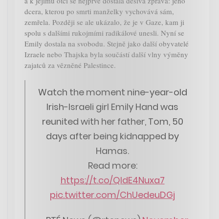
a k jejímu otci se nejprve dostala děsivá zpráva: jeho
dcera, kterou po smrti manželky vychovává sám,
zemřela. Později se ale ukázalo, že je v Gaze, kam ji
spolu s dalšími rukojmími radikálové unesli. Nyní se
Emily dostala na svobodu. Stejně jako další obyvatelé
Izraele nebo Thajska byla součástí další vlny výměny
zajatců za vězněné Palestince.
Watch the moment nine-year-old
Irish-Israeli girl Emily Hand was
reunited with her father, Tom, 50
days after being kidnapped by
Hamas.
Read more:
https://t.co/QIdE4Nuxa7
pic.twitter.com/ChUedeuDGj