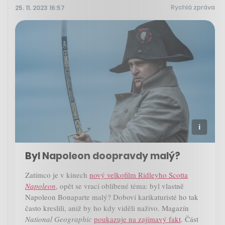
Rychlá zpráva
25. 11. 2023 16:57
Byl Napoleon doopravdy malý?
Zatímco je v kinech
nový velkofilm Ridleyho Scotta
Napoleon
, opět se vrací oblíbené téma: byl vlastně
Napoleon Bonaparte malý? Doboví karikaturisté ho tak
často kreslili, aniž by ho kdy viděli naživo. Magazín
National Geographic
poukazuje na zajímavý fakt
. Část