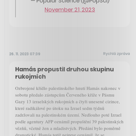
— Popular Science (@PopSci)
November 21, 2023
Rychlá zpráva
26. 11. 2023 07:39
Hamás propustil druhou skupinu
rukojmích
Ozbrojené křídlo palestinského hnutí Hamás nakonec v
sobotu předalo zástupcům Červeného kříže v Pásmu
Gazy 13 izraelských rukojmích a čtyři unesené cizince,
které radikálové po útoku na Izrael sedm týdnů
zadržovali na palestinském území. Nedlouho poté Izrael
podle agentury AFP oznámil propuštění 39 palestinských
vězňů, včetně žen a mladistvých. Předání bylo poměrně
dramatické, Hamás totiž nejprve oznámil, že se