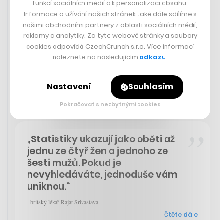
funkcí sociálních médií a k personalizaci obsahu.
Plastem nahradit křišťál. Výtvarnice
Informace o užívání našich stránek také dále sdílíme s
Richterová vytvořila pro Café
našimi obchodními partnery z oblasti sociálních médií,
Savoy originální lustry z PET lahví
reklamy a analytiky. Za tyto webové stránky a soubory
cookies odpovídá CzechCrunch s.r.o. Více informací
naleznete na následujícím
odkazu
.
SÁRA GOLDBERGEROVÁ
Nastavení
Souhlasím
Pokračovat s nezbytnými cookies
Doporučujeme
25. 11. 2023 21:22
„Statistiky ukazují jako oběti až
jednu ze čtyř žen a jednoho ze
šesti mužů. Pokud je
nevyhledáváte, jednoduše vám
uniknou.“
- britský lékař Rajat Srivastava
Čtěte dále