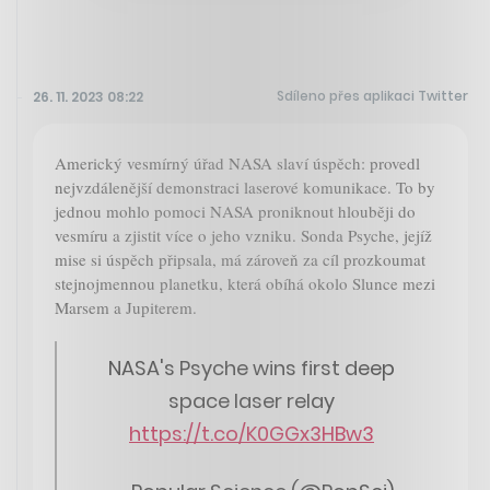
Sdíleno přes aplikaci Twitter
26. 11. 2023 08:22
Americký vesmírný úřad NASA slaví úspěch: provedl
nejvzdálenější demonstraci laserové komunikace. To by
jednou mohlo pomoci NASA proniknout hlouběji do
vesmíru a zjistit více o jeho vzniku. Sonda Psyche, jejíž
mise si úspěch připsala, má zároveň za cíl prozkoumat
stejnojmennou planetku, která obíhá okolo Slunce mezi
Marsem a Jupiterem.
NASA's Psyche wins first deep
space laser relay
https://t.co/K0GGx3HBw3