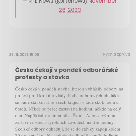
— RTÉ News (@rtenews)
November
26, 2023
Rychlá zpráva
26. 11. 2023 15:05
Česko čekají v pondělí odborářské
protesty a stávka
Česko čeká v pondělí stávka, kterou vyhlásily odbory na
protest proti krokům vlády. Podle odborových předáků
se bude stávkovat ve všech krajích v řadě škol, firem či
úřadů. Někde se práce zastaví na hodinu, někde na celý
den. Například v automobilce Škoda Auto se výroba
zastaví ve všech výrobních závodech na dvě hodiny.
Školské odbory odhadují, že se do stávky zapojí kolem
70 procent škol. Nespokojení odboráři zamíří do Prahy