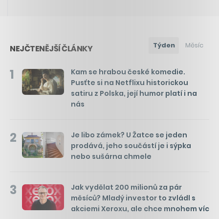
Týden
Měsíc
NEJČTENĚJŠÍ ČLÁNKY
1
Kam se hrabou české komedie.
Pusťte si na Netflixu historickou
satiru z Polska, její humor platí i na
nás
2
Je libo zámek? U Žatce se jeden
prodává, jeho součástí je i sýpka
nebo sušárna chmele
3
Jak vydělat 200 milionů za pár
měsíců? Mladý investor to zvládl s
akciemi Xeroxu, ale chce mnohem víc