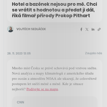
Hotel a bazének nejsou pro mě. Chci
se vrátit s hodnotou a předat ji dál,
říká filmař přírody Prokop Pithart
VOJTĚCH SEDLÁČEK
Zaujalo nás
26. 11. 2023 13:05
Mnoho míst Česka se právě schovává pod vrstvou sněhu.
Nová analýza a mapy klimatologů z amerického úřadu
pro oceán a atmosféru NOAA ale ukazují, že celosvětově
postupem let sněží méně a méně. Kde je situace
nejhorší?
Podívejte se na mapu
.
CNN