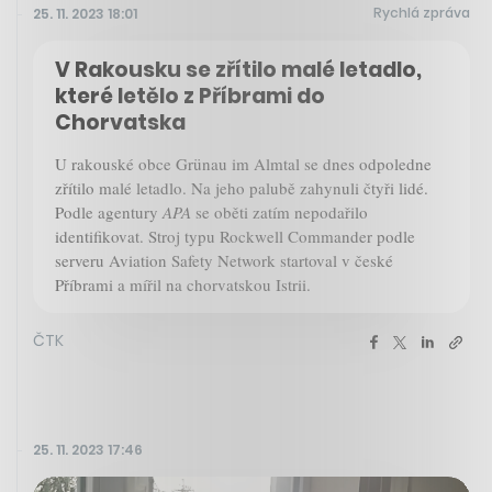
Rychlá zpráva
25. 11. 2023 18:01
V Rakousku se zřítilo malé letadlo,
které letělo z Příbrami do
Chorvatska
U rakouské obce Grünau im Almtal se dnes odpoledne
zřítilo malé letadlo. Na jeho palubě zahynuli čtyři lidé.
Podle agentury
APA
se oběti zatím nepodařilo
identifikovat. Stroj typu Rockwell Commander podle
serveru Aviation Safety Network startoval v české
Příbrami a mířil na chorvatskou Istrii.
ČTK
25. 11. 2023 17:46