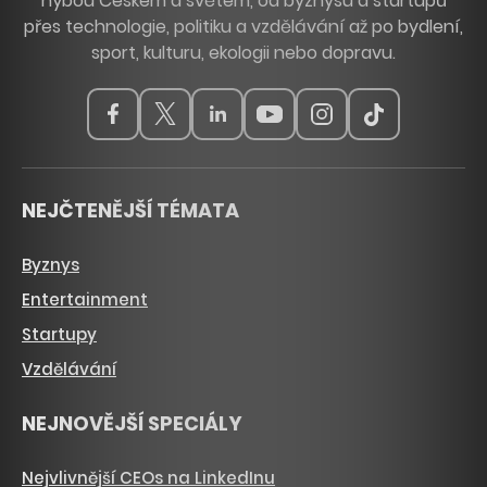
hýbou Českem a světem, od byznysu a startupů
přes technologie, politiku a vzdělávání až po bydlení,
sport, kulturu, ekologii nebo dopravu.
NEJČTENĚJŠÍ TÉMATA
Byznys
Entertainment
Startupy
Vzdělávání
NEJNOVĚJŠÍ SPECIÁLY
Nejvlivnější CEOs na LinkedInu