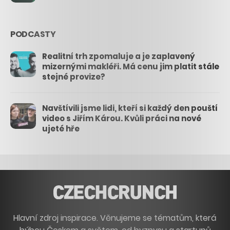
PODCASTY
Realitní trh zpomaluje a je zaplavený
mizernými makléři. Má cenu jim platit stále
stejné provize?
Navštívili jsme lidi, kteří si každý den pouští
video s Jiřím Károu. Kvůli práci na nové
ujeté hře
Hlavní zdroj inspirace. Věnujeme se tématům, která