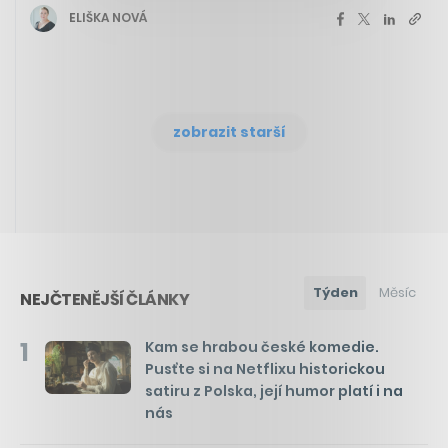
ELIŠKA NOVÁ
zobrazit starší
Týden
Měsíc
NEJČTENĚJŠÍ ČLÁNKY
1
Kam se hrabou české komedie.
Pusťte si na Netflixu historickou
satiru z Polska, její humor platí i na
nás