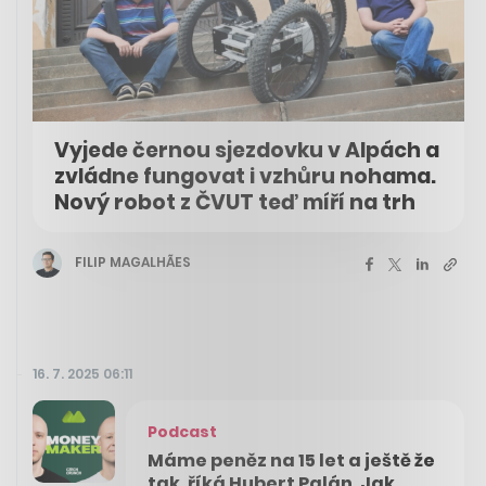
Vyjede černou sjezdovku v Alpách a
zvládne fungovat i vzhůru nohama.
Nový robot z ČVUT teď míří na trh
FILIP MAGALHÃES
16. 7. 2025 06:11
Podcast
Máme peněz na 15 let a ještě že
tak, říká Hubert Palán. Jak