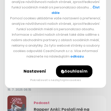
analýze návštěvnosti našich stránek, zprostředkování
funkcí sociálních médií a k personalizaci obsahu …
Číst
dále
Pomocí cookies ukládáme vaše nastavení a preferencí,
analýze návštěvnosti našich stránek, zprostředkování
funkcí sociálních médií a k personalizaci obsahu.
Začínal s ostrahou hotelů a chránil
Informace o užívání našich stránek také dále sdílíme s
zatopený Hilton. Z punkových
našimi obchodními partnery z oblasti sociálních médií,
rozjezdů je miliardová rodinná
reklamy a analytiky. Za tyto webové stránky a soubory
skupina
cookies odpovídá CzechCrunch s.r.o. Více informací
naleznete na následujícím
odkazu
.
PETER BREJČÁK
Nastavení
Souhlasím
Pokračovat s nezbytnými cookies
15. 7. 2025 06:15
Podcast
Rapper Anki: Poslali mě na