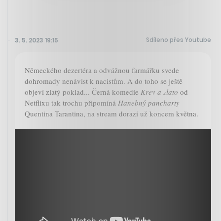
Sdíleno přes Youtube
3. 5. 2023 19:15
Německého dezertéra a odvážnou farmářku svede
dohromady nenávist k nacistům. A do toho se ještě
objeví zlatý poklad... Černá komedie
Krev a zlato
od
Netflixu tak trochu připomíná
Hanebný pancharty
Quentina Tarantina, na stream dorazí už koncem května.