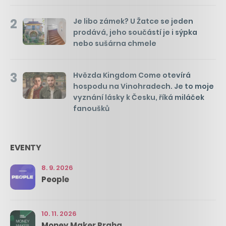
2
Je libo zámek? U Žatce se jeden
prodává, jeho součástí je i sýpka
nebo sušárna chmele
3
Hvězda Kingdom Come otevírá
hospodu na Vinohradech. Je to moje
vyznání lásky k Česku, říká miláček
fanoušků
EVENTY
8. 9. 2026
People
10. 11. 2026
Money Maker Praha