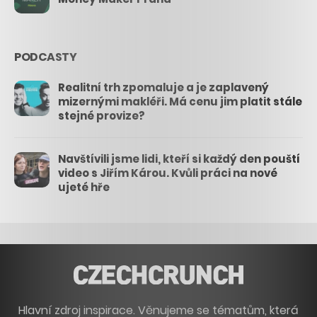
PODCASTY
Realitní trh zpomaluje a je zaplavený
mizernými makléři. Má cenu jim platit stále
stejné provize?
Navštívili jsme lidi, kteří si každý den pouští
video s Jiřím Károu. Kvůli práci na nové
ujeté hře
Hlavní zdroj inspirace. Věnujeme se tématům, která