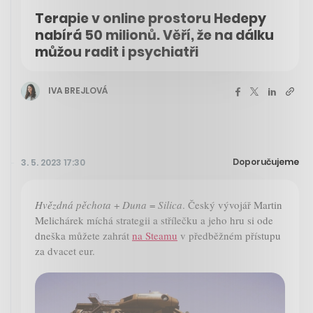
Terapie v online prostoru Hedepy
nabírá 50 milionů. Věří, že na dálku
můžou radit i psychiatři
IVA BREJLOVÁ
Doporučujeme
3. 5. 2023 17:30
Hvězdná pěchota
+
Duna
=
Silica
. Český vývojář Martin
Melichárek míchá strategii a střílečku a jeho hru si ode
dneška můžete zahrát
na Steamu
v předběžném přístupu
za dvacet eur.