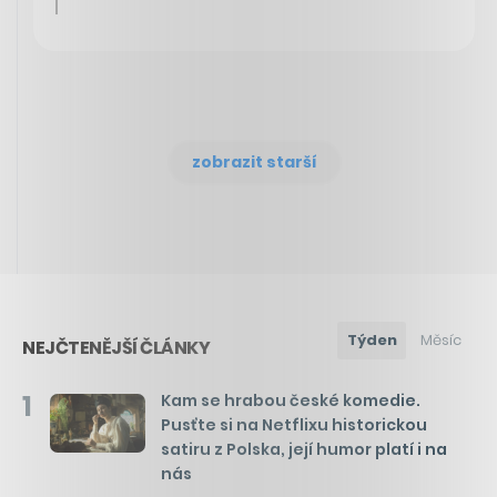
zobrazit starší
Týden
Měsíc
NEJČTENĚJŠÍ ČLÁNKY
1
Kam se hrabou české komedie.
Pusťte si na Netflixu historickou
satiru z Polska, její humor platí i na
nás