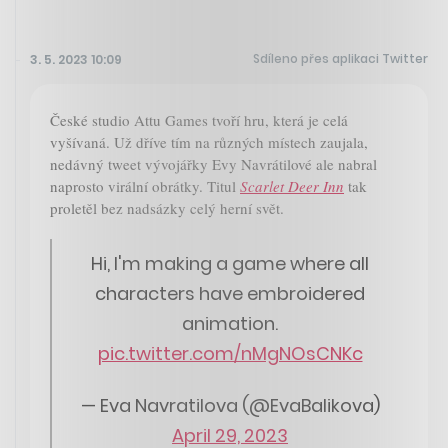
Sdíleno přes aplikaci Twitter
3. 5. 2023 10:09
České studio Attu Games tvoří hru, která je celá
vyšívaná. Už dříve tím na různých místech zaujala,
nedávný tweet vývojářky Evy Navrátilové ale nabral
naprosto virální obrátky. Titul
Scarlet Deer Inn
tak
proletěl bez nadsázky celý herní svět.
Hi, I'm making a game where all
characters have embroidered
animation.
pic.twitter.com/nMgNOsCNKc
— Eva Navratilova (@EvaBalikova)
April 29, 2023