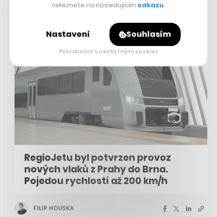
naleznete na následujícím
odkazu
.
3. 5. 2023 13:28
Nastavení
Souhlasím
Pokračovat s nezbytnými cookies
RegioJetu byl potvrzen provoz
nových vlaků z Prahy do Brna.
Pojedou rychlostí až 200 km/h
FILIP HOUSKA