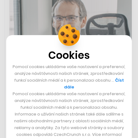
Cookies
Pomocí cookies ukládáme vaše nastavení a preferencí,
analýze návštěvnosti našich stránek, zprostředkování
Nakladatelství Albatros buduje
funkcí sociálních médií a k personalizaci obsahu …
Číst
konkurenci Knihobotu a Reknih.
dále
Kupuje online antikvariát i prodejce
Pomocí cookies ukládáme vaše nastavení a preferencí,
vinylů
analýze návštěvnosti našich stránek, zprostředkování
funkcí sociálních médií a k personalizaci obsahu.
Informace o užívání našich stránek také dále sdílíme s
MICHAL MANČAŘ
našimi obchodními partnery z oblasti sociálních médií,
reklamy a analytiky. Za tyto webové stránky a soubory
cookies odpovídá CzechCrunch s.r.o. Více informací