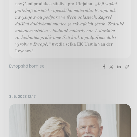
navýšení produkce střeliva pro Ukrjainu.
„Její vojáci
potřebují dostatek vojenského materiálu. Evropa tak
navyšuje svou podporu ve třech oblastech. Zaprvé
dalšími dodávkami munice ze stávajících zásob. Zadruhé
nákupem střeliva v hodnotě miliardy eur. A dnešním
rozhodnutím přidáváme třetí krok a podpoříme další
výrobu v Evropě,“
uvedla šéfka EK Ursula van der
Leyenová.
Evropská komise
3. 5. 2023 12:17