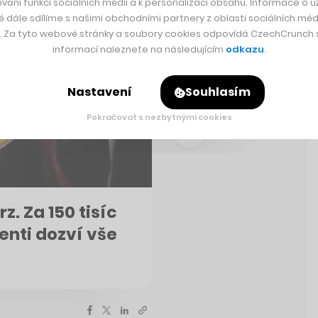
vání funkcí sociálních médií a k personalizaci obsahu. Informace o už
é dále sdílíme s našimi obchodními partnery z oblasti sociálních médi
y. Za tyto webové stránky a soubory cookies odpovídá CzechCrunch s.
informací naleznete na následujícím
odkazu
.
Nastavení
Souhlasím
Pokračovat s nezbytnými cookies
z. Za 150 tisíc
enti dozví vše