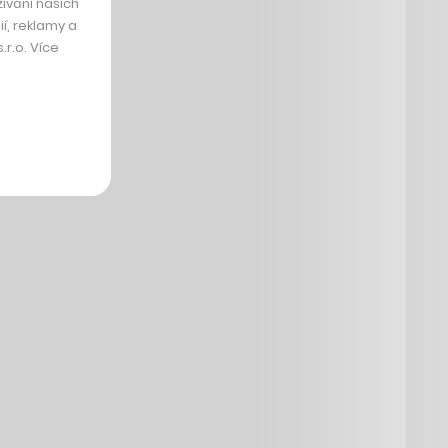
ívání našich
í, reklamy a
r.o. Více