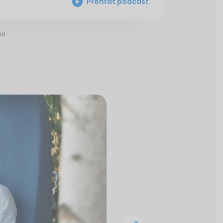
Přehrát podcast
na