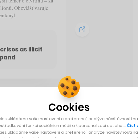
ýšil téměř o čtvrtinu – za
lionů. Obzvlášť varuje
entanyl.
ses as illicit
xpand
Cookies
ies ukládáme vaše nastavení a preferencí, analýze návštěvnosti naš
středkování funkcí sociálních médií a k personalizaci obsahu …
Číst 
ies ukládáme vaše nastavení a preferencí, analýze návštěvnosti naš