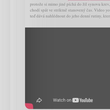
protože si mimo jiné píchá do žil synovu krev
chodí spát ve striktně stanovený čas. Video 
teď dává nahlédnout do jeho denní rutiny, která