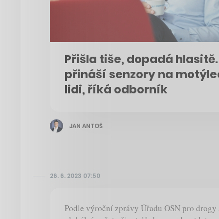
Přišla tiše, dopadá hlasitě
přináší senzory na motýlec
lidi, říká odborník
JAN ANTOŠ
26. 6. 2023 07:50
Podle výroční zprávy Úřadu OSN pro drogy 