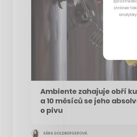
zprostředko
stránek tak
analytik
Ambiente zahajuje obří kur
a 10 měsíců se jeho absolv
o pivu
SÁRA GOLDBERGEROVÁ