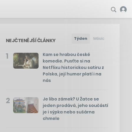
Týden
Měsíc
NEJČTENĚJŠÍ ČLÁNKY
1
Kam se hrabou české
komedie. Pusťte si na
Netflixu historickou satiru z
Polska, její humor platí i na
nás
2
Je libo zámek? U Žatce se
jeden prodává, jeho součástí
je i sýpka nebo sušárna
chmele