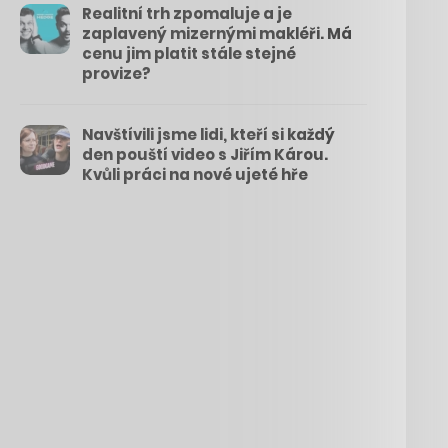
Realitní trh zpomaluje a je
zaplavený mizernými makléři. Má
cenu jim platit stále stejné
provize?
Navštívili jsme lidi, kteří si každý
den pouští video s Jiřím Károu.
Kvůli práci na nové ujeté hře