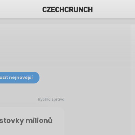
azit nejnovější
Rychlá zpráva
stovky milionů