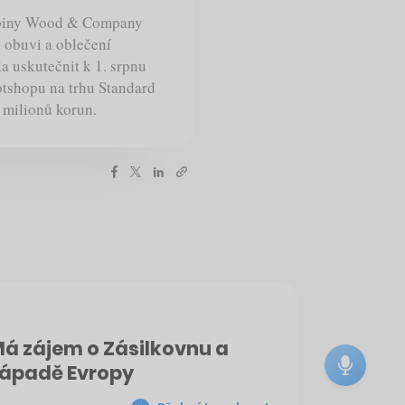
piny Wood & Company
i obuvi a oblečení
la uskutečnit k 1. srpnu
tshopu na trhu Standard
 milionů korun.
. Má zájem o Zásilkovnu a
 západě Evropy