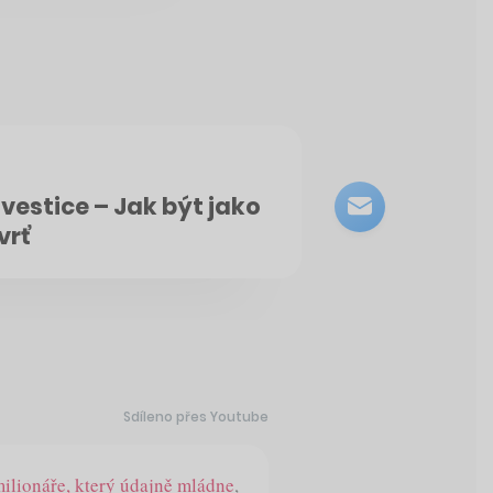
nvestice – Jak být jako
vrť
Sdíleno přes Youtube
milionáře, který údajně mládne
,