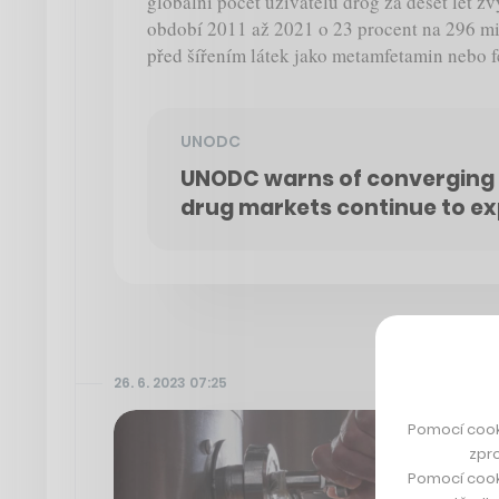
globální počet uživatelů drog za deset let zv
období 2011 až 2021 o 23 procent na 296 mi
před šířením látek jako metamfetamin nebo f
UNODC
UNODC warns of converging cri
drug markets continue to e
26. 6. 2023 07:25
Pomocí cook
zpro
Pomocí cook