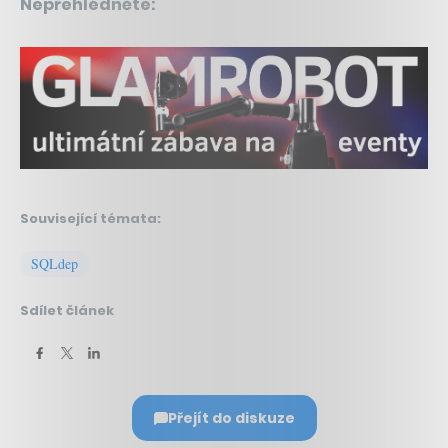
Nepřehlédněte:
Související témata:
SQLdep
Sdílet článek
Přejít do diskuze