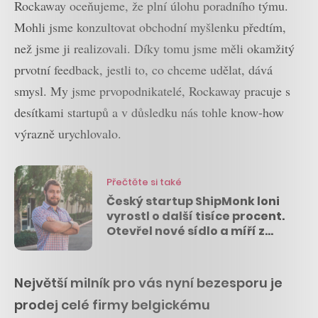
Rockaway oceňujeme, že plní úlohu poradního týmu.
Mohli jsme konzultovat obchodní myšlenku předtím,
než jsme ji realizovali. Díky tomu jsme měli okamžitý
prvotní feedback, jestli to, co chceme udělat, dává
smysl. My jsme prvopodnikatelé, Rockaway pracuje s
desítkami startupů a v důsledku nás tohle know-how
výrazně urychlovalo.
Přečtěte si také
Český startup ShipMonk loni
vyrostl o další tisíce procent.
Otevřel nové sídlo a míří z
USA poprvé do Evropy
Největší milník pro vás nyní bezesporu je
prodej celé firmy belgickému