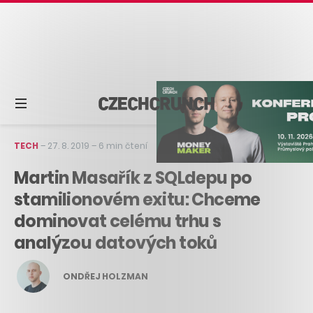
TECH
–
27. 8. 2019
–
6 min čtení
Martin Masařík z SQLdepu po
stamilionovém exitu: Chceme
dominovat celému trhu s
analýzou datových toků
ONDŘEJ HOLZMAN