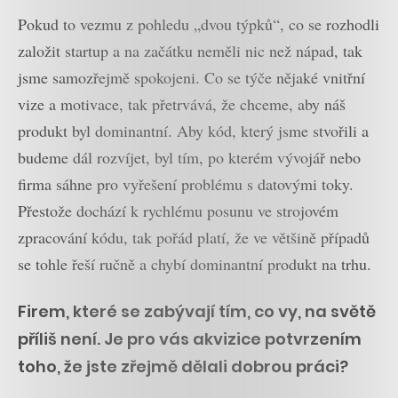
Pokud to vezmu z pohledu „dvou týpků“, co se rozhodli
založit startup a na začátku neměli nic než nápad, tak
jsme samozřejmě spokojeni. Co se týče nějaké vnitřní
vize a motivace, tak přetrvává, že chceme, aby náš
produkt byl dominantní. Aby kód, který jsme stvořili a
budeme dál rozvíjet, byl tím, po kterém vývojář nebo
firma sáhne pro vyřešení problému s datovými toky.
Přestože dochází k rychlému posunu ve strojovém
zpracování kódu, tak pořád platí, že ve většině případů
se tohle řeší ručně a chybí dominantní produkt na trhu.
Firem, které se zabývají tím, co vy, na světě
příliš není. Je pro vás akvizice potvrzením
toho, že jste zřejmě dělali dobrou práci?