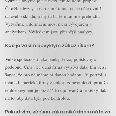
využít. Obvykle je ale mezi těmito lidmi propast.
Člověk z byznysu nerozumí tomu, co se děje uvnitř
datového skladu, a my tu bariéru umíme přehradit.
Vytváříme informační most mezi vývojářem a
analytikem. Výsledkem jsou přesnější analýzy.
Kdo je vaším obvyklým zákazníkem?
Velké společnosti jako banky, telco, pojišťovny a
podobně. Čím více daná firma využívá data, tím větší
šance, že pro ně máme přidanou hodnotu. V portfoliu
máme i americké firmy z oblasti zdravotnictví, protože
tenhle segment je obzvláště regulovaný a je velký tlak
na to, aby data byla pod kontrolou.
Pokud vím, většinu zákazníků dnes máte ze