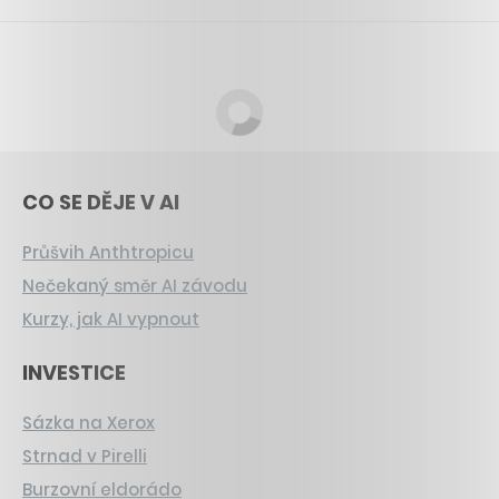
CO SE DĚJE V AI
Průšvih Anthtropicu
Nečekaný směr AI závodu
Kurzy, jak AI vypnout
INVESTICE
Sázka na Xerox
Strnad v Pirelli
Burzovní eldorádo