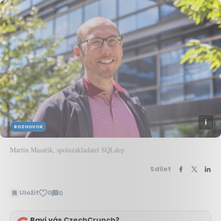
ROZHOVOR
Martin Masařík, spoluzakladatel SQLdep
Sdílet
Uložit
0
0
Zobrazit
komentáře
Baví vás CzechCrunch?