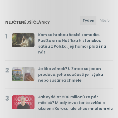
Týden
Měsíc
NEJČTENĚJŠÍ ČLÁNKY
1
Kam se hrabou české komedie.
Pusťte si na Netflixu historickou
satiru z Polska, její humor platí i na
nás
2
Je libo zámek? U Žatce se jeden
prodává, jeho součástí je i sýpka
nebo sušárna chmele
3
Jak vydělat 200 milionů za pár
měsíců? Mladý investor to zvládl s
akciemi Xeroxu, ale chce mnohem víc