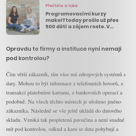
Přečtěte si také
Programovacími kurzy
makeITtoday prošlo už přes
500 dětí a zájem roste. V
Praze se otevře nová učebna
Opravdu to firmy a instituce nyní nemají
pod kontrolou?
Čím větší zákazník, tím více má zdrojových systémů s
daty. Mohou to být informace z telefonních hovorů, z
transakcí platebními kartami, z bankovních operací a
podobně. Na všech těchto místech je uloženo jméno
zákazníka. Následně se vše ještě ukládá do datového
skladu. Vzniká tak propletená pavučina a není snadné
mít pod kontrolou, odkud a kam se data pohybují a