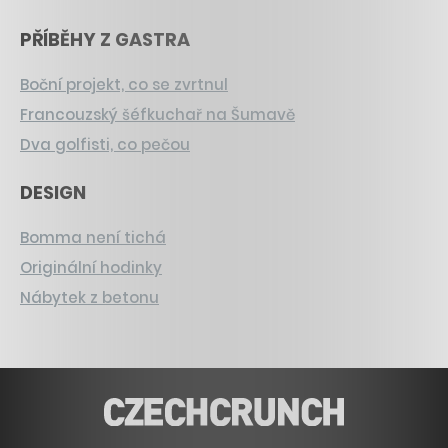
PŘÍBĚHY Z GASTRA
Boční projekt, co se zvrtnul
Francouzský šéfkuchař na Šumavě
Dva golfisti, co pečou
DESIGN
Bomma není tichá
Originální hodinky
Nábytek z betonu