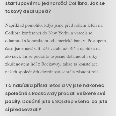
startupovému jednorožci Collibra. Jak se
takový deal upekl?
Například pomohlo, když jsme před rokem letěli na
Collibra konferenci do New Yorku a vraceli se
odtamtud s kontraktem od americké banky. Postupem
času jsme navázali užší vztah, až přišla nabídka na
akvizici. Tu se podařilo úspěšně dotáhnout i díky
zkušenostem lidí z Rockaway, takže ta konstelace
našich společných dovedností sehrála zásadní roli.
Ta nabídka přišla letos a vy jste nakonec
společně s Rockaway prodali veškeré své
podíly. Dosáhli jste s SQLdep všeho, co jste
si předsevzali?