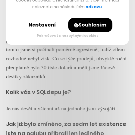
cookies odpovídá CzechCrunch s.r.o. Více informací
tržby? Počítám, že váš byznys byl
naleznete na následujícím
odkazu
.
významně ziskový?
Nastavení
Souhlasím
Vše, co jsme vydělali, jsme investovali hned do
Pokračovat s nezbytnými cookies
produktu, respektive rozšíření vývojového týmu. V
tomto jsme si počínali poměrně agresivně, tudíž cílem
rozhodně nebyl zisk. Co se týče prodejů, obvyklé roční
předplatné bylo 30 tisíc dolarů a měli jsme řádově
desítky zákazníků.
Kolik vás v SQLdepu je?
Je nás devět a všichni až na jednoho jsou vývojáři.
Jak již bylo zmíněno, za sedm let existence
jste na palubu přibrali jen jediného