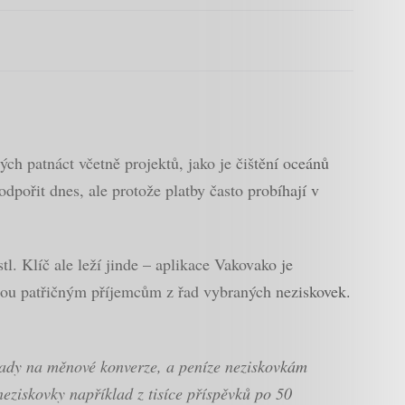
ch patnáct včetně projektů, jako je čištění oceánů
pořit dnes, ale protože platby často probíhají v
tl. Klíč ale leží jinde – aplikace Vakovako je
jdou patřičným příjemcům z řad vybraných neziskovek.
ady na měnové konverze, a peníze neziskovkám
eziskovky například z tisíce příspěvků po 50