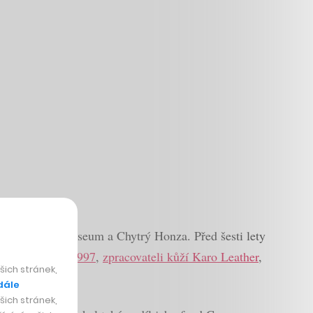
ch Cyrrus, Colosseum a Chytrý Honza. Před šesti lety
vých klik M&T 1997
,
zpracovateli kůží Karo Leather
,
ich stránek,
dále
ich stránek,