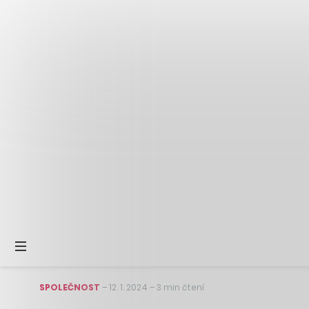
SPOLEČNOST
–
12. 1. 2024
–
3 min čtení