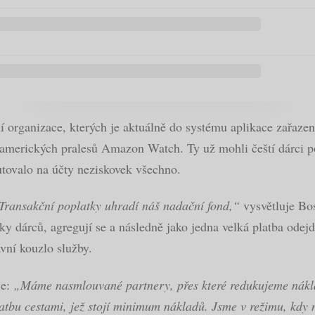
 organizace, kterých je aktuálně do systému aplikace zařazený
oamerických pralesů Amazon Watch. Ty už mohli čeští dárci pod
tovalo na účty neziskovek všechno.
 Transakční poplatky uhradí náš nadační fond,“
vysvětluje Bos
ky dárců, agregují se a následně jako jedna velká platba ode
vní kouzlo služby.
je:
„Máme nasmlouvané partnery, přes které redukujeme nákl
atbu cestami, jež stojí minimum nákladů. Jsme v režimu, kdy n