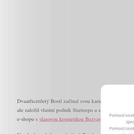
Dvaatřicetiletý Bostl začínal svou kariéru jako ekon
ale založil vlastní podnik Starteepo a s ním vyrazil 
Pomocí cook
e-shopu s
vlasovou kosmetikou Bezvavlasy.cz
a také
m
zpro
Pomocí cook