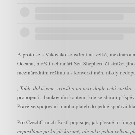
A proto se s Vakovako soustředí na velké, mezinárodní
Oceana, mořští ochranáři Sea Shepherd či strážci jih
mezinárodním režimu a s konverzí měn, nikdy nedopu
„Tohle dokážeme vyřešit a na účty dojde celá částka.
propojená s bankovním kontem, kde se sbírají příspěv
Právě ve spojování mnoha plateb do jedné spočívá hla
Pro CzechCrunch Bostl popisuje, jak přesně to fungu
neposíláme po každé koruně, ale jako jednu velkou pl