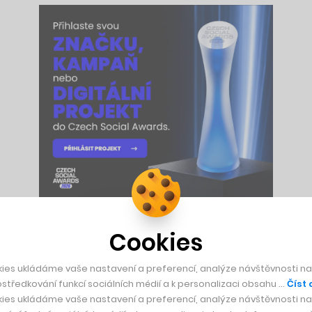
Cookies
omický analytik a portfolio manažer ve finančních společnoste
dobýt pražskou burzu. Na její parket pomohl
výrobci interiéro
ies ukládáme vaše nastavení a preferencí, analýze návštěvnosti naš
iliardovému výrobci mobiliáře mmcité
.
středkování funkcí sociálních médií a k personalizaci obsahu …
Číst 
ies ukládáme vaše nastavení a preferencí, analýze návštěvnosti naš