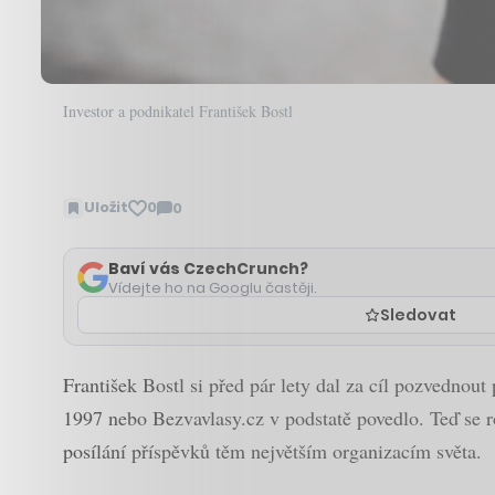
Investor a podnikatel František Bostl
Uložit
0
0
Zobrazit
komentáře
Baví vás CzechCrunch?
Vídejte ho na Googlu častěji.
Sledovat
František Bostl si před pár lety dal za cíl pozvednou
1997 nebo Bezvavlasy.cz v podstatě povedlo. Teď se r
posílání příspěvků těm největším organizacím světa.