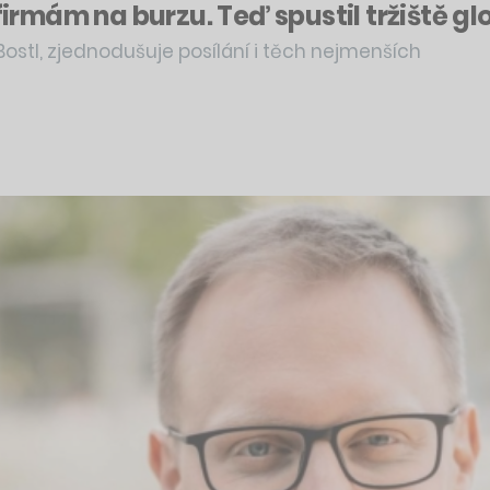
rmám na burzu. Teď spustil tržiště gl
Bostl, zjednodušuje posílání i těch nejmenších