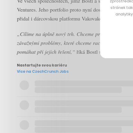
Ve všech společnostech, jimž Bostl a spol. pomáhali n
zprostředko
stránek tak
Ventures. Jeho portfolio proto nyní dosahuje hodnoty
analytik
přidal i dárcovskou platformu Vakovako.
„Cílíme na úplně nový trh. Chceme pro neziskový sekt
závažnými problémy, které chceme racionální a efektiv
pomáhat při jejich řešení,“
říká Bostl s tím, že jeho 
Nastartujte svou kariéru
Více na CzechCrunch Jobs