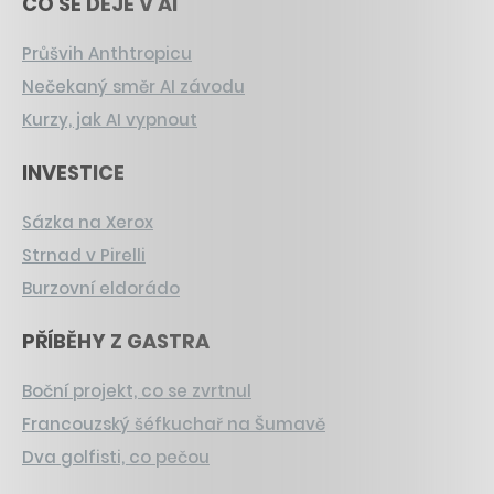
CO SE DĚJE V AI
Průšvih Anthtropicu
Nečekaný směr AI závodu
Kurzy, jak AI vypnout
INVESTICE
Sázka na Xerox
Strnad v Pirelli
Burzovní eldorádo
PŘÍBĚHY Z GASTRA
Boční projekt, co se zvrtnul
Francouzský šéfkuchař na Šumavě
Dva golfisti, co pečou