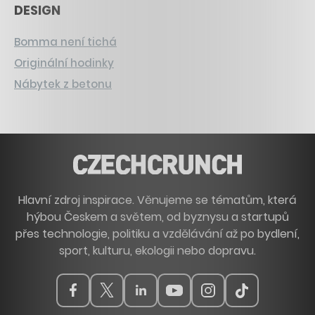
DESIGN
Bomma není tichá
Originální hodinky
Nábytek z betonu
Hlavní zdroj inspirace. Věnujeme se tématům, která
hýbou Českem a světem, od byznysu a startupů
přes technologie, politiku a vzdělávání až po bydlení,
sport, kulturu, ekologii nebo dopravu.