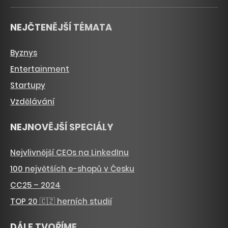
NEJČTENĚJŠÍ TÉMATA
Byznys
Entertainment
Startupy
Vzdělávání
NEJNOVĚJŠÍ SPECIÁLY
Nejvlivnější CEOs na LinkedInu
100 největších e-shopů v Česku
CC25 – 2024
TOP 20 🇨🇿 herních studií
DÁLE TVOŘÍME