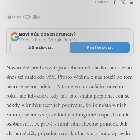
Sdílet
Uložit
0
0
Zobrazit
komentáře
Baví vás CzechCrunch?
Vídejte ho na Googlu častěji.
Sledovat
Preferovat
Novoroční předsevzetí jsou obehraná klasika, na kterou
dnes už málokdo věří. Přesto většina z nás touží po tom
něco se sebou udělat. A to nejen na začátku nového
roku, ale kdykoliv, kdy nás tato snaha popadne. Jen se
někdy v knihkupectvích podívejte, kolik místa v nich
zabírají seberozvojové knihy a biografie inspirativních
osobností… A právě s nimi vám chceme pomoci. Jak
ale nenaletět, případně najít knihu, která bude opravdu