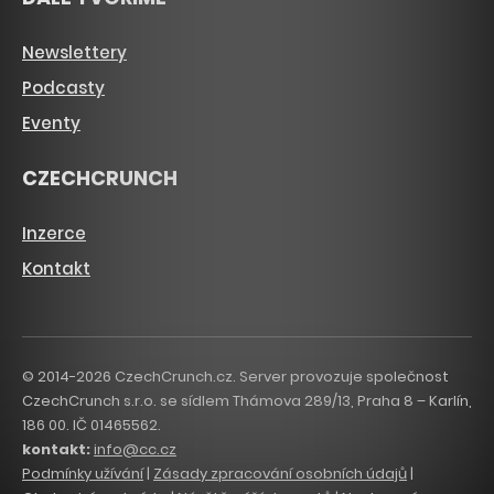
Newslettery
Podcasty
Eventy
CZECHCRUNCH
Inzerce
Kontakt
© 2014-2026 CzechCrunch.cz. Server provozuje společnost
CzechCrunch s.r.o. se sídlem Thámova 289/13, Praha 8 – Karlín,
186 00. IČ 01465562.
kontakt:
info@cc.cz
Podmínky užívání
|
Zásady zpracování osobních údajů
|