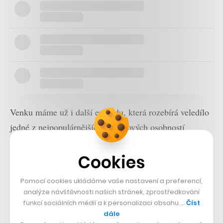
Venku máme už i další epizodu, která rozebírá veledílo
jedné z nejpopulárnějších rozvojových osobností
současnosti, autorky bestsellerů jako
Síla zranitelnosti
Cookies
nebo
Odvažte se vést
a odbornice na emoce Brené
Brownové. Jmenuje se
Atlas srdce
a máme se v něm
Pomocí cookies ukládáme vaše nastavení a preferencí,
naučit něco víc o svých emocích, protože naše prožitky
analýze návštěvnosti našich stránek, zprostředkování
nás sice formují a zcela zásadně ovlivňují kvalitu našich
funkcí sociálních médií a k personalizaci obsahu …
Číst
dále
životů, málokdy ale – nejen podle Brownové – umíme