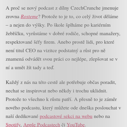
A proč se nový podcast z dílny CzechCrunche jmenuje
zrovna
Rosteme
? Protože to je to, co celý život děláme
– a nejen do výšky. Po škole šplháme po kariérním
žebříčku, vyrůstáme v dobré rodiče, schopné manažery,
respektované šéfy firem. Anebo prostě lidi, pro které
není titul CEO na vizitce podstatný a růst pro ně
znamená odvádět svou práci co nejlépe, zlepšovat se v
ní a umět žít tady a teď.
Každý z nás na této cestě ale potřebuje občas poradit,
nechat se inspirovat nebo někdy i trochu uklidnit.
Protože to všechno k růstu patří. A přesně to je záměr
nového podcastu, který můžete ode dneška poslouchat v
naší dedikované
podcastové sekci na webu
nebo na
Spotify
,
Apple Podcastech
či
YouTube
.