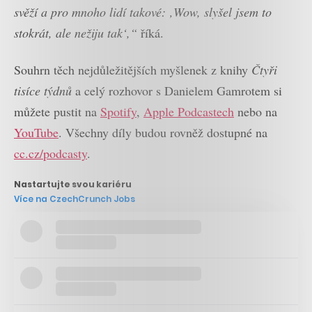
svěží a pro mnoho lidí takové: ‚Wow, slyšel jsem to
stokrát, ale nežiju tak‘,“
říká.
Souhrn těch nejdůležitějších myšlenek z knihy
Čtyři
tisíce týdnů
a celý rozhovor s Danielem Gamrotem si
můžete pustit na
Spotify
,
Apple Podcastech
nebo na
YouTube
. Všechny díly budou rovněž dostupné na
cc.cz/podcasty
.
Nastartujte svou kariéru
Více na CzechCrunch Jobs