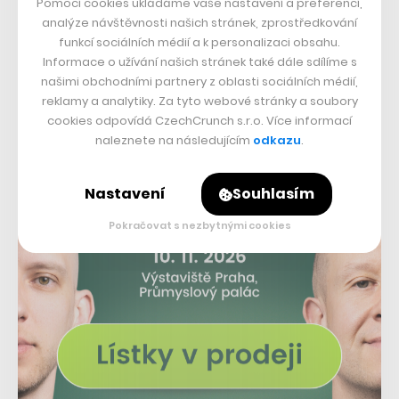
Pomocí cookies ukládáme vaše nastavení a preferencí,
říct něco víc, než že se cítíme dobře, špatně, nebo
analýze návštěvnosti našich stránek, zprostředkování
případně, že jsme naštvaní.
funkcí sociálních médií a k personalizaci obsahu.
Informace o užívání našich stránek také dále sdílíme s
našimi obchodními partnery z oblasti sociálních médií,
reklamy a analytiky. Za tyto webové stránky a soubory
cookies odpovídá CzechCrunch s.r.o. Více informací
naleznete na následujícím
odkazu
.
Nastavení
Souhlasím
Pokračovat s nezbytnými cookies