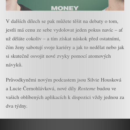
V dalších dílech se pak můžete těšit na debaty o tom,
jestli má cenu ze sebe vydolovat jeden pokus navíc – ať
už děláte cokoliv – a tím získat náskok před ostatními,
čím ženy sabotují svoje kariéry a jak to nedělat nebo jak
si skutečně osvojit nové zvyky pomocí atomových
návyků.
Průvodkyněmi novým podcastem jsou Silvie Housková
a Lucie Černohlávková, nové díly
Rosteme
budou ve
vašich oblíbených aplikacích k dispozici vždy jednou za
dva týdny.