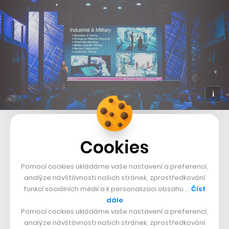
Na konferenci Future Port Prague se bude řešit budoucnost všech oborů
Cookies
Novinkou letošního ročníku Future Portu bude vedle
změny lokality také rozdělení zmíněného doprovodného
Pomocí cookies ukládáme vaše nastavení a preferencí,
analýze návštěvnosti našich stránek, zprostředkování
festivalu, kdy první den (10. září) bude určený pro
funkcí sociálních médií a k personalizaci obsahu …
Číst
odbornou veřejnost a firemní návštěvníky a druhý den
dále
(11. září) se pak holešovické výstaviště otevře široké
Pomocí cookies ukládáme vaše nastavení a preferencí,
analýze návštěvnosti našich stránek, zprostředkování
veřejnosti. Organizátoři očekávají, že se na Future Port