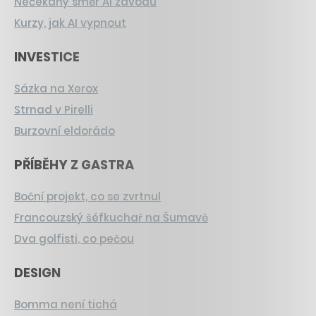
Nečekaný směr AI závodu
Kurzy, jak AI vypnout
INVESTICE
Sázka na Xerox
Strnad v Pirelli
Burzovní eldorádo
PŘÍBĚHY Z GASTRA
Boční projekt, co se zvrtnul
Francouzský šéfkuchař na Šumavě
Dva golfisti, co pečou
DESIGN
Bomma není tichá