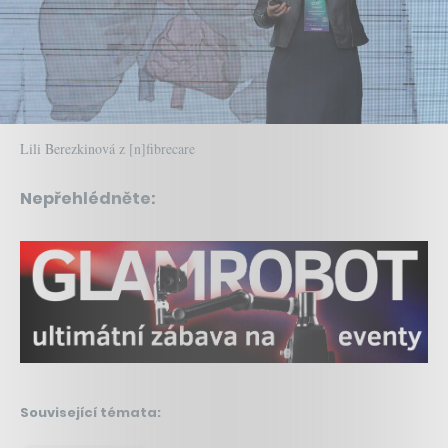
Lili Berezkinová z [n]fibrecare
Nepřehlédněte:
Související témata: