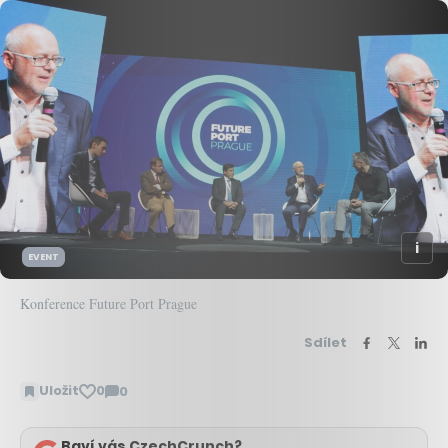
EVENT
Konference Future Port Prague
Sdílet
Uložit
0
0
Zobrazit
komentáře
Baví vás CzechCrunch?