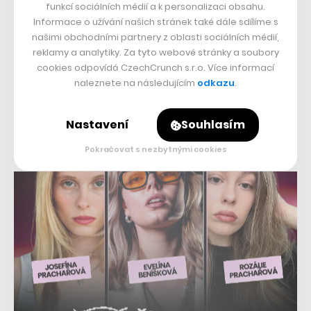
funkcí sociálních médií a k personalizaci obsahu.
Prague letos ukáže přes 10 tisíc návštěvníků, a již brzy
Informace o užívání našich stránek také dále sdílíme s
by měli začít prodávat také vstupenky.
našimi obchodními partnery z oblasti sociálních médií,
reklamy a analytiky. Za tyto webové stránky a soubory
cookies odpovídá CzechCrunch s.r.o. Více informací
naleznete na následujícím
odkazu
.
Přečtěte si také
Pepsi ukázala plody akvizice
SodaStreamu. Nový automat
Nastavení
Souhlasím
šetří plasty a čepuje nápoje
do vlastních lahví
Pokračovat s nezbytnými cookies