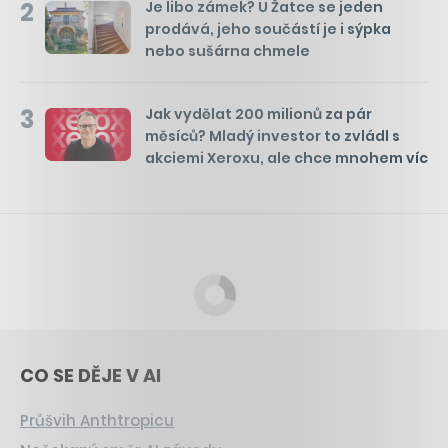
2
Je libo zámek? U Žatce se jeden
prodává, jeho součástí je i sýpka
nebo sušárna chmele
3
Jak vydělat 200 milionů za pár
měsíců? Mladý investor to zvládl s
akciemi Xeroxu, ale chce mnohem víc
CO SE DĚJE V AI
Průšvih Anthtropicu