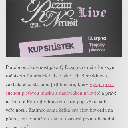
Podobnou zkušenost jako Q Designers má s loňským
ročníkem futuristické akce také Lili Berezkinová,
zakladatelka startupu [n]fibrecare, který
vyvíjí první
suchou pleťovou masku z nanovláken na světě
a právě
na Future Portu ji v loňském roce poprvé odhalil
veřejnosti. Zatímco sama šéfka projektu hovořila na
pódiu, její tým už na stánku uzavíral první obchodní
partnerství.