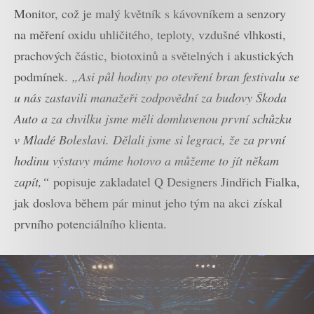
Monitor, což je malý květník s kávovníkem a senzory
na měření oxidu uhličitého, teploty, vzdušné vlhkosti,
prachových částic, biotoxinů a světelných i akustických
podmínek.
„Asi půl hodiny po otevření bran festivalu se
u nás zastavili manažeři zodpovědní za budovy Škoda
Auto a za chvilku jsme měli domluvenou první schůzku
v Mladé Boleslavi. Dělali jsme si legraci, že za první
hodinu výstavy máme hotovo a můžeme to jít někam
zapít,“
popisuje zakladatel Q Designers Jindřich Fialka,
jak doslova během pár minut jeho tým na akci získal
prvního potenciálního klienta.