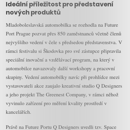
Ideální příležitost pro představení
nových produktů
Mladoboleslavská automobilka se rozhodla na Future
Port Prague pozvat přes 850 zaměstnanců včetně členů
nejvyššího vedení v čele s předsedou představenstva. V
rámci festivalu si Škodovka pro své zástupce připravila
speciální inovační a vzdělávací program, na který v
automobilce navazovaly další workshopy a pracovní
skupiny. Vedení automobilky navíc při prohlídce mezi
vystavovateli akce zaujalo kreativní studio Q Designers
a jeho projekt The Greenest Company, v rámci něhož
vyvinulo zařízení pro měření kvality prostředí v
kancelářích.
Právě na Future Portu Q Designers uvedli tzv. Space