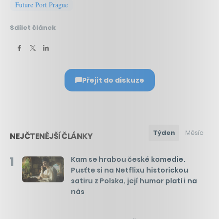
Future Port Prague
Sdílet článek
Přejít do diskuze
Týden
Měsíc
NEJČTENĚJŠÍ ČLÁNKY
1
Kam se hrabou české komedie.
Pusťte si na Netflixu historickou
satiru z Polska, její humor platí i na
nás