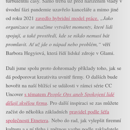
turbulentní časy. Samo třeba už před nařízením vlády v
úvodní fázi pandemie uzavřelo kanceláře a mimo jiné
od roku 2021
zavedlo hybridní model práce.
„Jako
organizace se snažíme vytvářet momenty, které lidi
spojují, a také prostředí, kde se nikdo nemusí bát
promluvit. Ať už jde o nápad nebo problém,“
věří
Barbora Hegyiová, která řídí lidské zdroje v Glami.
Dali jsme spolu proto dohromady příklady toho, jak se
dá podporovat kreativita uvnitř firmy. O dalších bude
hovořit na naší blížící se události v rámci série CC
Uncover
s tématem
People Ops aneb Spokojení lidé
dělají skvělou firmu
. Pro další inspiraci se zas můžete
začíst do několika základních
pravidel podle šéfa
společnosti Etnetera
. Nebo do rad, jak vylepšit firemní
kulturu a s ní třeba i zpětnou vazbu podle zakladatele