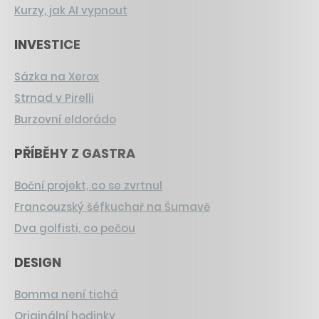
Kurzy, jak AI vypnout
INVESTICE
Sázka na Xerox
Strnad v Pirelli
Burzovní eldorádo
PŘÍBĚHY Z GASTRA
Boční projekt, co se zvrtnul
Francouzský šéfkuchař na Šumavě
Dva golfisti, co pečou
DESIGN
Bomma není tichá
Originální hodinky