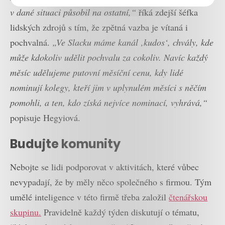
v dané situaci působil na ostatní,“
říká zdejší šéfka
lidských zdrojů s tím, že zpětná vazba je vítaná i
pochvalná.
„Ve Slacku máme kanál ‚kudos‘, chvály, kde
může kdokoliv udělit pochvalu za cokoliv. Navíc každý
měsíc udělujeme putovní měsíční cenu, kdy lidé
nominují kolegy, kteří jim v uplynulém měsíci s něčím
pomohli, a ten, kdo získá nejvíce nominací, vyhrává,“
popisuje Hegyiová.
Budujte komunity
Nebojte se lidi podporovat v aktivitách, které vůbec
nevypadají, že by měly něco společného s firmou. Tým
umělé inteligence v této firmě třeba založil
čtenářskou
skupinu.
Pravidelně každý týden diskutují o tématu,