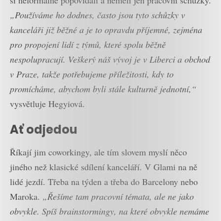
„Používáme ho dodnes, často jsou tyto schůzky v
kanceláři již běžné a je to opravdu příjemné, zejména
pro propojení lidí z týmů, které spolu běžně
nespolupracují. Veškerý náš vývoj je v Liberci a obchod
v Praze, takže potřebujeme příležitosti, kdy to
promícháme, abychom byli stále kulturně jednotní,“
vysvětluje Hegyiová.
Ať odjedou
Říkají jim coworkingy, ale tím slovem myslí něco
jiného než klasické sdílení kanceláří. V Glami na ně
lidé jezdí. Třeba na týden a třeba do Barcelony nebo
Maroka.
„Řešíme tam pracovní témata, ale ne jako
obvykle. Spíš brainstormingy, na které obvykle nemáme