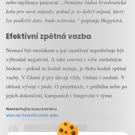
nebo myšlence pracovat.
„Nemáme žádná byrokratická
kola pro nové nápady, pokud je to dobrý nápad, který
lze podložit daty, bude testován,“
popisuje Hegyiová.
Efektivní zpětná vazba
Nemusí být strašákem a její zaměření nepotřebuje být
výhradně negativní. A také souvisí s výše zmíněným
bodem – pokud se hodně testuje, je třeba hodně zpětné
vazby. V Glami ji prý dávají vždy. Online i osobně. V
oblasti vývoje i jinde. O projektech, v průběhu nebo po
jejich dokončení, kampaních i fungování v týmu.
Nastartujte svou kariéru
Více na CzechCrunch Jobs