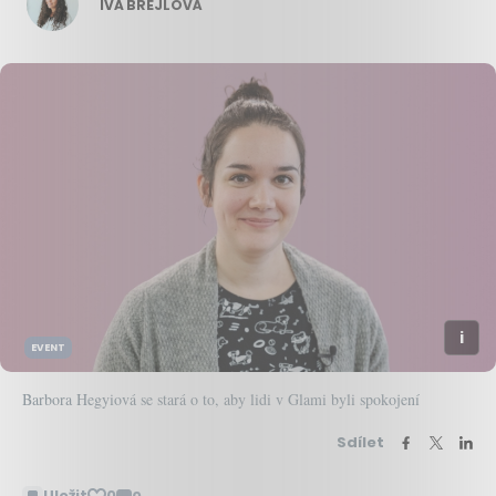
IVA BREJLOVÁ
EVENT
Barbora Hegyiová se stará o to, aby lidi v Glami byli spokojení
Sdílet
Uložit
0