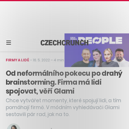
FIRMY A LIDÉ
–
16. 5. 2022
–
4 min čtení
Od neformálního pokecu po drahý
brainstorming. Firma má lidi
spojovat, věří Glami
Chce vytvářet momenty, které spojují lidi, a tím
pomáhají firmě. V módním vyhledávači Glami
sestavili pár rad, jak na to.