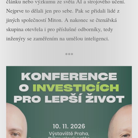
článku nebo výzkumu ze světa AI a strojového učení.
Nejprve to dělali jen pro sebe. Pak se přidali lidé z
jiných společností Miton. A nakonec se čtenářská
skupina otevřela i pro příslušné odborníky, tedy
inženýry se zaměřením na umělou inteligenci.
***