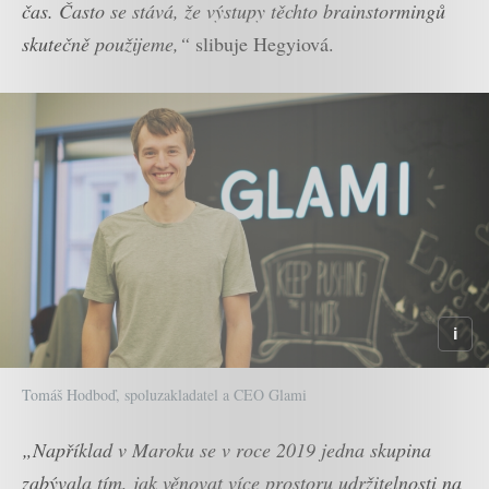
čas. Často se stává, že výstupy těchto brainstormingů
skutečně použijeme,“
slibuje Hegyiová.
Tomáš Hodboď, spoluzakladatel a CEO Glami
„Například v Maroku se v roce 2019 jedna skupina
zabývala tím, jak věnovat více prostoru udržitelnosti na