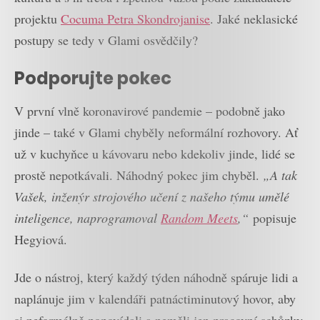
projektu
Cocuma Petra Skondrojanise
. Jaké neklasické
postupy se tedy v Glami osvědčily?
Podporujte pokec
V první vlně koronavirové pandemie – podobně jako
jinde – také v Glami chyběly neformální rozhovory. Ať
už v kuchyňce u kávovaru nebo kdekoliv jinde, lidé se
prostě nepotkávali. Náhodný pokec jim chyběl.
„A tak
Vašek, inženýr strojového učení z našeho týmu umělé
inteligence, naprogramoval
Random Meets
,“
popisuje
Hegyiová.
Jde o nástroj, který každý týden náhodně spáruje lidi a
naplánuje jim v kalendáři patnáctiminutový hovor, aby
si neformálně popovídali a neměli jen pracovní schůzky.