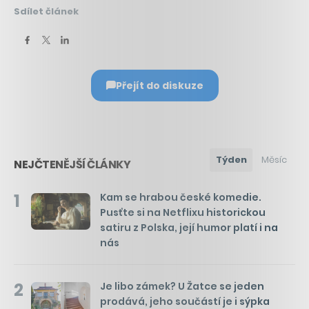
Sdílet článek
Přejít do diskuze
Týden
Měsíc
NEJČTENĚJŠÍ ČLÁNKY
1
Kam se hrabou české komedie.
Pusťte si na Netflixu historickou
satiru z Polska, její humor platí i na
nás
2
Je libo zámek? U Žatce se jeden
prodává, jeho součástí je i sýpka