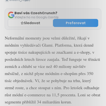
0
Zobrazit
komentáře
Baví vás CzechCrunch?
Vídejte ho na Googlu častěji.
Sledovat
Preferovat
Neformální momenty jsou velmi důležité, říkají v
módním vyhledávači Glami. Platforma, která denně
spojuje tisíce nakupujících se značkami a e-shopy, v
posledních letech široce zaujala. Teď funguje ve třinácti
zemích a chlubí se více než 40 miliony návštěv
měsíčně, z nichž plyne módním e-shopům přes 350
tisíc objednávek. Ví, že se pohybuje na trhu, který
strmě roste, a chce stoupat s ním. Pro letošek odhaduje
růst módní e-commerce na 11,5 procenta. Loni se obrat
segmentu přiblížil 34 miliardám korun.