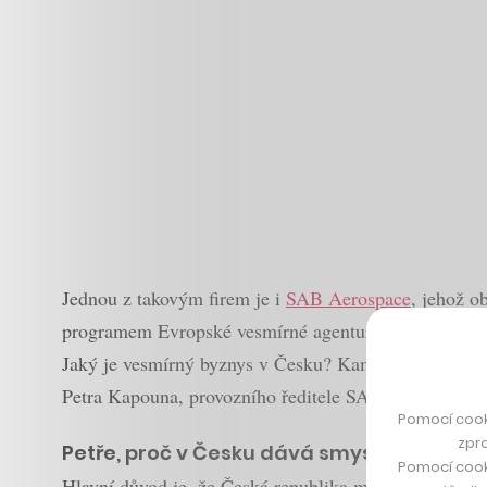
Jednou z takovým firem je i
SAB Aerospace
, jehož o
programem Evropské vesmírné agentury (ESA) podílí n
Jaký je vesmírný byznys v Česku? Kam všude už SAB 
Petra Kapouna, provozního ředitele SAB Aerospace.
Pomocí cook
zpro
Petře, proč v Česku dává smysl zakládat 
Pomocí cook
Hlavní důvod je, že Česká republika má obrovský výrob