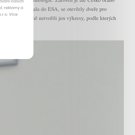
ívání našich
í, reklamy a
republika přidala do ESA, se otevřely dveře pro
r.o. Více
i, abychom v Brně netvořili jen výkresy, podle kterých
dnou střechou.