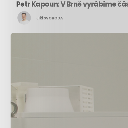
Petr Kapoun: V Brně vyrábíme část
JIŘÍ SVOBODA