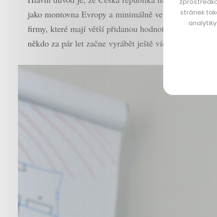
zprostředko
stránek tak
jako montovna Evropy a minimálně ve vesmírném průmy
analytik
firmy, které mají větší přidanou hodnotu, tedy pro ta
někdo za pár let začne vyrábět ještě víc na východě.