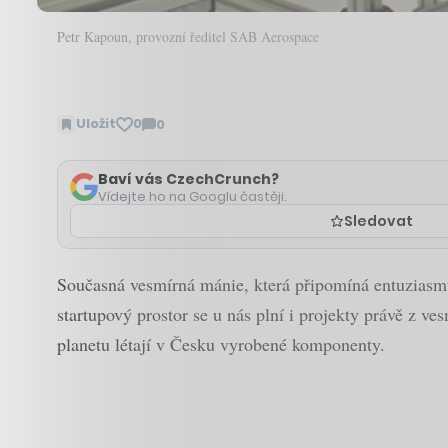
Petr Kapoun, provozní ředitel SAB Aerospace
Uložit
0
0
Zobrazit
komentáře
Baví vás CzechCrunch?
Vídejte ho na Googlu častěji.
Sledovat
Současná vesmírná mánie, která připomíná entuziasm
startupový prostor se u nás plní i projekty právě z ve
planetu létají v Česku vyrobené komponenty.