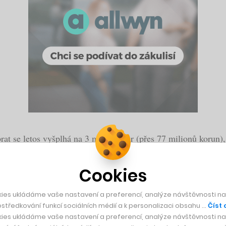
brat se letos vyšplhá na 3 miliony eur (přes 77 milionů korun
a konstrukci rakety Vega. Její část přitom z brněnské tová
Aerospace poslal své výrobky? A je možné považovat NASA z
Cookies
ies ukládáme vaše nastavení a preferencí, analýze návštěvnosti naš
středkování funkcí sociálních médií a k personalizaci obsahu …
Číst 
vesmírný startup?
ies ukládáme vaše nastavení a preferencí, analýze návštěvnosti naš
ní potenciál a je tu spousta firem, která zvládá vytvořit ty 