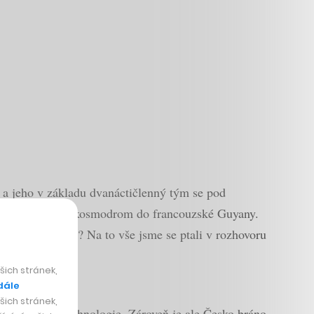
), a jeho v základu dvanáctičlenný tým se pod
rny putuje až na kosmodrom do francouzské Guyany.
a konkurenci? Na to vše jsme se ptali v rozhovoru
ich stránek,
dále
ich stránek,
nejnáročnější technologie. Zároveň je ale Česko bráno