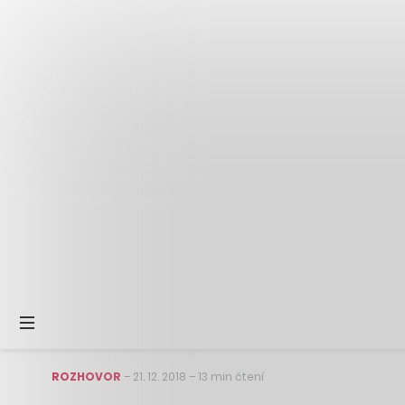
ROZHOVOR
–
21. 12. 2018
–
13 min čtení