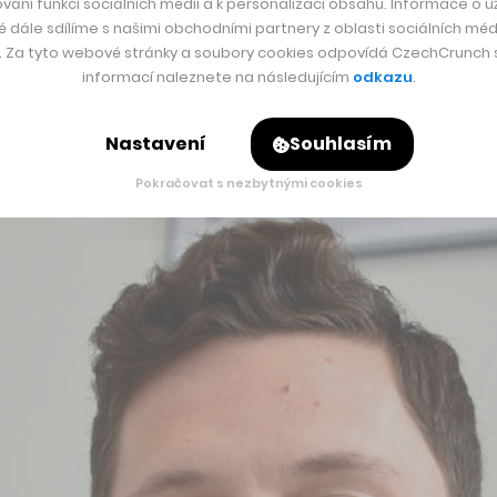
vání funkcí sociálních médií a k personalizaci obsahu. Informace o už
é dále sdílíme s našimi obchodními partnery z oblasti sociálních médi
slu tomu tak bylo a je. Nicméně v roce 2008, kdy se Česká 
y. Za tyto webové stránky a soubory cookies odpovídá CzechCrunch s.
kové, jež v Česku i vyvíjí, nejen montují. My jsme proto chtěl
informací naleznete na následujícím
odkazu
.
 Naším konečným cílem je, abychom náš produkt dělali pod je
Nastavení
Souhlasím
Pokračovat s nezbytnými cookies