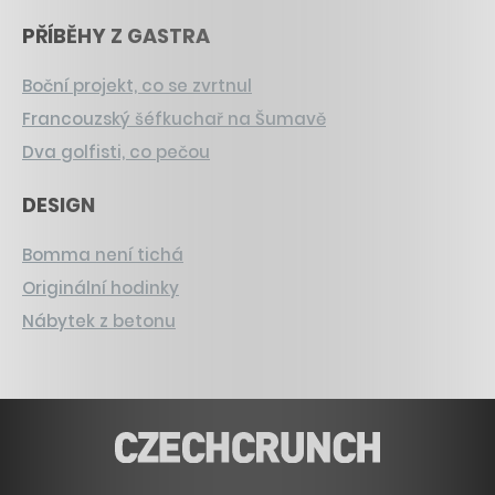
PŘÍBĚHY Z GASTRA
Boční projekt, co se zvrtnul
Francouzský šéfkuchař na Šumavě
Dva golfisti, co pečou
DESIGN
Bomma není tichá
Originální hodinky
Nábytek z betonu