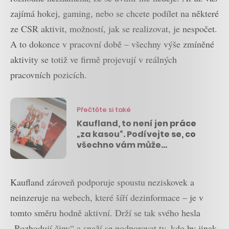
zajímá hokej, gaming, nebo se chcete podílet na některé
ze CSR aktivit, možností, jak se realizovat, je nespočet.
A to dokonce v pracovní době – všechny výše zmíněné
aktivity se totiž ve firmě projevují v reálných
pracovních pozicích.
Přečtěte si také
Kaufland, to není jen práce
„za kasou“. Podívejte se, co
všechno vám může
nabídnout
Kaufland zároveň podporuje spoustu neziskovek a
neinzeruje na webech, které šíří dezinformace – je v
tomto směru hodně aktivní. Drží se tak svého hesla
„Rozhodují činy“ a snaží se podporovat ty, kdo by jinak