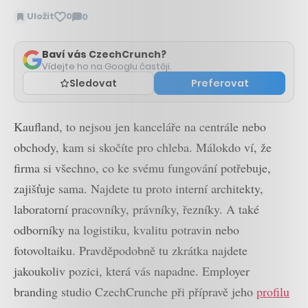
Uložit
0
0
Zobrazit
komentáře
Baví vás CzechCrunch?
Vídejte ho na Googlu častěji.
Sledovat
Preferovat
Kaufland, to nejsou jen kanceláře na centrále nebo
obchody, kam si skočíte pro chleba. Málokdo ví, že
firma si všechno, co ke svému fungování potřebuje,
zajišťuje sama. Najdete tu proto interní architekty,
laboratorní pracovníky, právníky, řezníky. A také
odborníky na logistiku, kvalitu potravin nebo
fotovoltaiku. Pravděpodobně tu zkrátka najdete
jakoukoliv pozici, která vás napadne. Employer
branding studio CzechCrunche při přípravě jeho
profilu