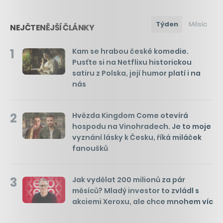
Týden
Měsíc
NEJČTENĚJŠÍ ČLÁNKY
1
Kam se hrabou české komedie.
Pusťte si na Netflixu historickou
satiru z Polska, její humor platí i na
nás
2
Hvězda Kingdom Come otevírá
hospodu na Vinohradech. Je to moje
vyznání lásky k Česku, říká miláček
fanoušků
3
Jak vydělat 200 milionů za pár
měsíců? Mladý investor to zvládl s
akciemi Xeroxu, ale chce mnohem víc