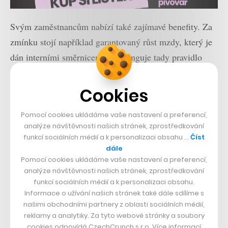
Svým zaměstnancům nabízí také zajímavé benefity. Za
zmínku stojí například garantovaný růst mzdy, který je
dán interními směrnicemi – nefunguje tady pravidlo
„neřekneš si, nemáš“. A atraktivní je i systém
profesního nebo manažerského vzdělávání.
Cookies
Pomocí cookies ukládáme vaše nastavení a preferencí,
V práci trávíme až třetinu svého života. Pracujte s
analýze návštěvnosti našich stránek, zprostředkování
těmi nejlepšími.
funkcí sociálních médií a k personalizaci obsahu …
Číst
Work+
dále
Pomocí cookies ukládáme vaše nastavení a preferencí,
analýze návštěvnosti našich stránek, zprostředkování
funkcí sociálních médií a k personalizaci obsahu.
Informace o užívání našich stránek také dále sdílíme s
našimi obchodními partnery z oblasti sociálních médií,
Nepřehlédněte:
reklamy a analytiky. Za tyto webové stránky a soubory
cookies odpovídá CzechCrunch s.r.o. Více informací