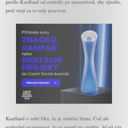
prošlo Kaufland od centrály po masozávod, aby zjistilo,
proč stojí za to tady pracovat.
Kaufland o sobě říká, že je stabilní firma. Což ale
rozhodně neznamená, že se uvnitř nic neděje. Ať už vás