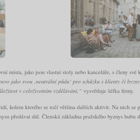
ovní místa, jako jsou vlastní stoly nebo kanceláře, s členy své
pero jako svou ‚neutrální půdu‘ pro schůzku s klienty či byzn
ležitost v celoživotním vzdělávání,“
vysvětluje šéfka firmy.
í, kolem kterého se točí většina dalších aktivit. Na nich se p
byznysu předávat dál. Členská základna pražského byznys hubu d