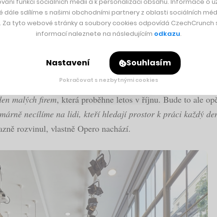
vání funkcí sociálních médií a k personalizaci obsahu. Informace o už
ntoringovou platformu pro malé a střední firmy nebo podnikate
é dále sdílíme s našimi obchodními partnery z oblasti sociálních médi
y. Za tyto webové stránky a soubory cookies odpovídá CzechCrunch s.
informací naleznete na následujícím
odkazu
.
 a ukázalo nám to nový směr, díky kterému naše aktivity nejs
učerová rozvoj Opera. V loňském roce celé centrum vykázalo
Nastavení
Souhlasím
v tržbách na 40 milionů a zvýšit také zisk.
Pokračovat s nezbytnými cookies
den malých firem
, která proběhne letos v říjnu. Bude to ale op
árně necílíme na lidi, kteří hledají prostor k práci každý de
azně rozvinul, vlastně Opero nachází.