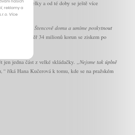
ívání našich
le či podnikatelky a od té doby se ještě více
í, reklamy a
r.o. Více
ou tak závislé na Štencově domu a umíme poskytnout
 v tržbách téměř 34 milionů korun se ziskem po
ět jen jedna část z velké skládačky.
„Nejsme tak úplně
n,“
říká Hana Kučerová k tomu, kde se na pražském