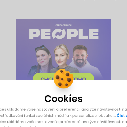
Cookies
ies ukládáme vaše nastavení a preferencí, analýze návštěvnosti naš
d se něčím odlišuje od jiných tradičních hráčů ve světě cowor
středkování funkcí sociálních médií a k personalizaci obsahu …
Číst 
rkingový byznys jako takový představuje z pohledu výnosů j
ies ukládáme vaše nastavení a preferencí, analýze návštěvnosti naš