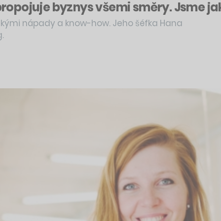
pojuje byznys všemi směry. Jsme jako 
lskými nápady a know-how. Jeho šéfka Hana
.