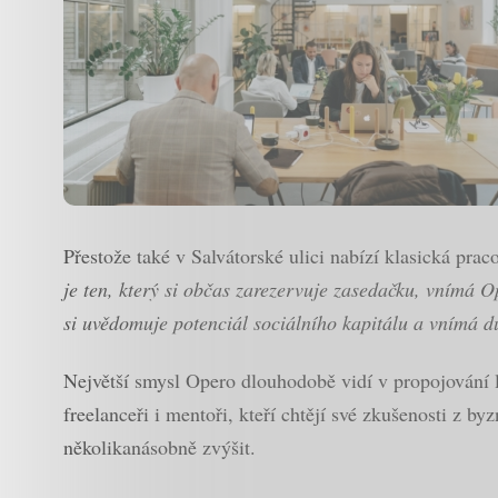
Přestože také v Salvátorské ulici nabízí klasická prac
je ten, který si občas zarezervuje zasedačku, vnímá O
si uvědomuje potenciál sociálního kapitálu a vnímá dů
Největší smysl Opero dlouhodobě vidí v propojování lid
freelanceři i mentoři, kteří chtějí své zkušenosti z 
několikanásobně zvýšit.