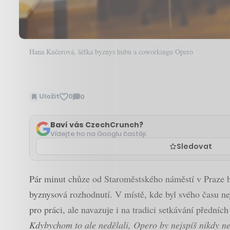
Hana Kučerová, šéfka byznys hubu a coworkingu Opero
Uložit
0
0
Zobrazit
komentáře
Baví vás CzechCrunch?
Vídejte ho na Googlu častěji.
Sledovat
Pár minut chůze od Staroměstského náměstí v Praze bys
byznysová rozhodnutí. V místě, kde byl svého času ne
pro práci, ale navazuje i na tradici setkávání předníc
Kdybychom to ale nedělali, Opero by nejspíš nikdy ne