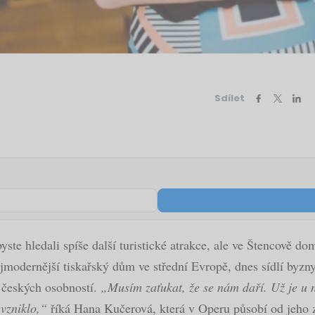
Sdílet
te hledali spíše další turistické atrakce, ale ve Štencově dom
jmodernější tiskařský dům ve střední Evropě, dnes sídlí byzn
h českých osobností.
„Musím zaťukat, že se nám daří. Už je u n
vzniklo,“
říká Hana Kučerová, která v Operu působí od jeho 