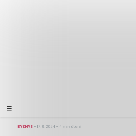
BYZNYS
–
17. 6. 2024
–
4 min čtení