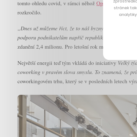
zprostředko
tomto ohledu covid, v rámci něhož
Opero
spustilo me
stránek tak
rozkročilo.
analytik
„Dnes už můžeme říct, že to náš byznys akcelerovalo
podporu podnikatelům napříč republikou,“
popisuje K
zdanění 2,4 milionu. Pro letošní rok má za cíl vyrůst 
Největší energii teď tým vkládá do iniciativy
Velký tý
coworking v pravém slova smyslu. To znamená, že prim
coworkingovém trhu, který se v posledních letech výr