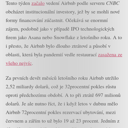
Tento týden
začalo
vedení Airbnb podle serveru
CNBC
obcházet institucionální investory, jež by se mohli nové
formy financování zúčastnit. Očekává se enormní
zájem, podobně jako v případě IPO technologických
firem jako Asana nebo Snowflake z letošního roku. A to
i přesto, že Airbnb bylo dlouho ztrátové a působí v
oblasti, která byla pandemií vedle restaurací
zasažena ze
všeho nejvíc
.
Za prvních devět měsíců letošního roku Airbnb utržilo
2,52 miliardy dolarů, což je 32procentní pokles růstu
oproti předchozímu období. A to při ztrátě 697 milionů
dolarů. Je ale nutno říct, že i když letos v dubnu mělo
Airbnb 72procentní pokles rezervací ubytování, mezi
červnem a zářím to už bylo 19 až 23 procent. Jedním z