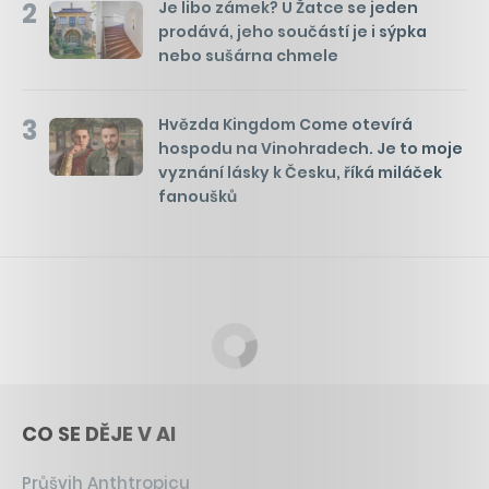
2
Je libo zámek? U Žatce se jeden
prodává, jeho součástí je i sýpka
nebo sušárna chmele
3
Hvězda Kingdom Come otevírá
hospodu na Vinohradech. Je to moje
vyznání lásky k Česku, říká miláček
fanoušků
CO SE DĚJE V AI
Průšvih Anthtropicu