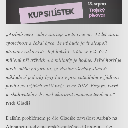
„Airbnb není žádný startup. Je to více než 12 let stará
společnost a čekal bych, že už bude jevit alespoň
náznaky ziskovosti. Její loňská ztráta ve výši 674
milionů při tržbách 4,8 miliardy je hodně. Ještě horší je
podle mého názoru to, že vlastně všechny klíčové
nákladové položky byly loni v procentuálním vyjádření
podílu na tržbách vyšší než v roce 2018. Byznys, který
je škálovatelný, by měl ukazovat opačnou tendenci,“
tvrdí Gladiš.
Dalším problémem je dle Gladiše závislost Airbnb na
Alphabetu, tedy mateřské společnosti Googlu.
„Co