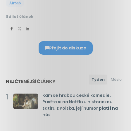
Airbnb
Sdílet článek
Přejít do diskuze
Týden
Měsíc
NEJČTENĚJŠÍ ČLÁNKY
1
Kam se hrabou české komedie.
Pusťte si na Netflixu historickou
satiru z Polska, její humor platí i na
nás