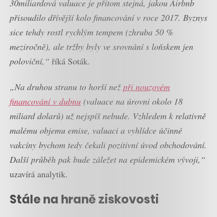
30miliardová valuace je přitom stejná, jakou Airbnb
přisoudilo dřívější kolo financování v roce 2017. Byznys
sice tehdy rostl rychlým tempem (zhruba 50 %
meziročně), ale tržby byly ve srovnání s loňskem jen
poloviční,“
říká Soták.
„Na druhou stranu to horší než
při nouzovém
financování v dubnu
(valuace na úrovni okolo 18
miliard dolarů) už nejspíš nebude. Vzhledem k relativně
malému objemu emise, valuaci a vyhlídce účinné
vakcíny bychom tedy čekali pozitivní úvod obchodování.
Další průběh pak bude záležet na epidemickém vývoji,“
uzavírá analytik.
Stále na hraně ziskovosti