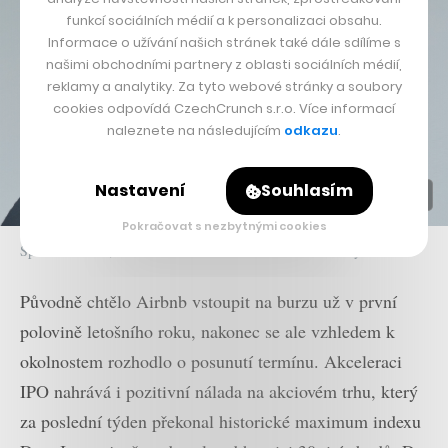
funkcí sociálních médií a k personalizaci obsahu.
Informace o užívání našich stránek také dále sdílíme s
našimi obchodními partnery z oblasti sociálních médií,
reklamy a analytiky. Za tyto webové stránky a soubory
cookies odpovídá CzechCrunch s.r.o. Více informací
naleznete na následujícím
odkazu
.
Nastavení
Souhlasím
Pokračovat s nezbytnými cookies
Spoluzakladatel, CEO a komunitní šéf Airbnb Brian Chesky
Původně chtělo Airbnb vstoupit na burzu už v první
polovině letošního roku, nakonec se ale vzhledem k
okolnostem rozhodlo o posunutí termínu. Akceleraci
IPO nahrává i pozitivní nálada na akciovém trhu, který
za poslední týden překonal historické maximum indexu