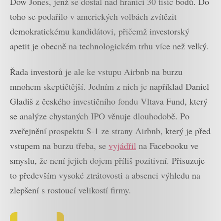
Dow Jones, jenž se dostal nad hranici 30 tisíc bodů. Do
toho se podařilo v amerických volbách zvítězit
demokratickému kandidátovi, přičemž investorský
apetit je obecně na technologickém trhu více než velký.
Řada investorů je ale ke vstupu Airbnb na burzu
mnohem skeptičtější. Jedním z nich je například Daniel
Gladiš z českého investičního fondu Vltava Fund, který
se analýze chystaných IPO věnuje dlouhodobě. Po
zveřejnění prospektu S-1 ze strany Airbnb, který je před
vstupem na burzu třeba, se
vyjádřil
na Facebooku ve
smyslu, že není jejich dojem příliš pozitivní. Přisuzuje
to především vysoké ztrátovosti a absenci výhledu na
zlepšení s rostoucí velikostí firmy.