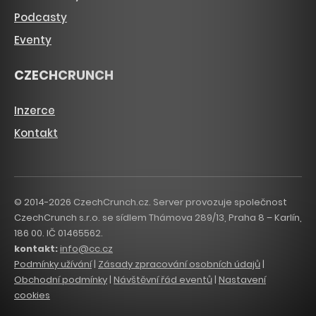
Podcasty
Eventy
CZECHCRUNCH
Inzerce
Kontakt
© 2014-2026 CzechCrunch.cz. Server provozuje společnost
CzechCrunch s.r.o. se sídlem Thámova 289/13, Praha 8 – Karlín,
186 00. IČ 01465562.
kontakt:
info@cc.cz
Podmínky užívání
|
Zásady zpracování osobních údajů
|
Obchodní podmínky
|
Návštěvní řád eventů
|
Nastavení
cookies