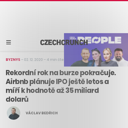
BYZNYS
–
02. 12. 2020
–
4 min čtení
Rekordní rok na burze pokračuje.
Airbnb plánuje IPO ještě letos a
míří k hodnotě až 35 miliard
dolarů
VÁCLAV BEDŘICH