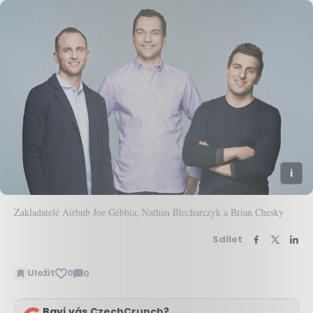
Zakladatelé Airbnb Joe Gebbia, Nathan Blecharczyk a Brian Chesky
Sdílet
Uložit
0
0
Zobrazit
komentáře
Baví vás CzechCrunch?