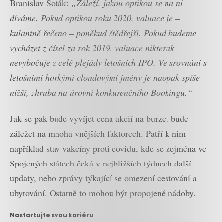
Branislav Soták:
„Záleží, jakou optikou se na ni
díváme. Pokud optikou roku 2020, valuace je –
kulantně řečeno – poněkud štědřejší. Pokud budeme
vycházet z čísel za rok 2019, valuace nikterak
nevybočuje z celé plejády letošních IPO. Ve srovnání s
letošními horkými cloudovými jmény je naopak spíše
nižší, zhruba na úrovni konkurenčního Bookingu.“
Jak se pak bude vyvíjet cena akcií na burze, bude
záležet na mnoha vnějších faktorech. Patří k nim
například stav vakcíny proti covidu, kde se zejména ve
Spojených státech čeká v nejbližších týdnech další
updaty, nebo zprávy týkající se omezení cestování a
ubytování. Ostatně to mohou být propojené nádoby.
Nastartujte svou kariéru