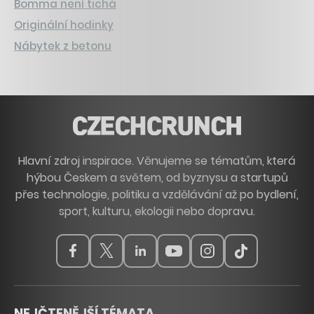
Bomma není tichá
Originální hodinky
Nábytek z betonu
Hlavní zdroj inspirace. Věnujeme se tématům, která
hýbou Českem a světem, od byznysu a startupů
přes technologie, politiku a vzdělávání až po bydlení,
sport, kulturu, ekologii nebo dopravu.
NEJČTENĚJŠÍ TÉMATA