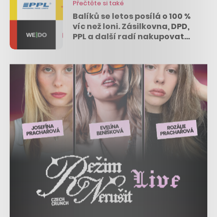
Přečtěte si také
Balíků se letos posílá o 100 %
víc než loni. Zásilkovna, DPD,
PPL a další radí nakupovat
ihned a využívat výdejní
místa