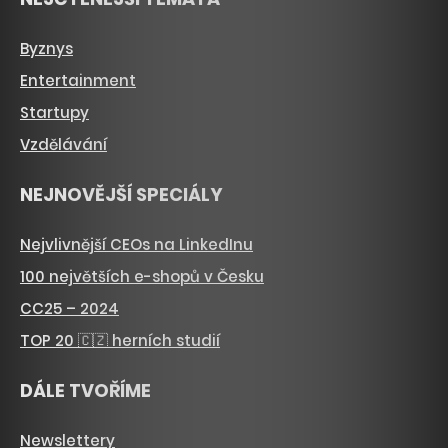
Byznys
Entertainment
Startupy
Vzdělávání
NEJNOVĚJŠÍ SPECIÁLY
Nejvlivnější CEOs na LinkedInu
100 největších e-shopů v Česku
CC25 – 2024
TOP 20 🇨🇿 herních studií
DÁLE TVOŘÍME
Newslettery