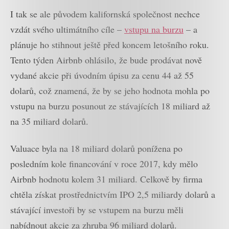
I tak se ale původem kalifornská společnost nechce
vzdát svého ultimátního cíle –
vstupu na burzu
– a
plánuje ho stihnout ještě před koncem letošního roku.
Tento týden Airbnb ohlásilo, že bude prodávat nově
vydané akcie při úvodním úpisu za cenu 44 až 55
dolarů, což znamená, že by se jeho hodnota mohla po
vstupu na burzu posunout ze stávajících 18 miliard až
na 35 miliard dolarů.
Valuace byla na 18 miliard dolarů ponížena po
posledním kole financování v roce 2017, kdy mělo
Airbnb hodnotu kolem 31 miliard. Celkově by firma
chtěla získat prostřednictvím IPO 2,5 miliardy dolarů a
stávající investoři by se vstupem na burzu měli
nabídnout akcie za zhruba 96 miliard dolarů.