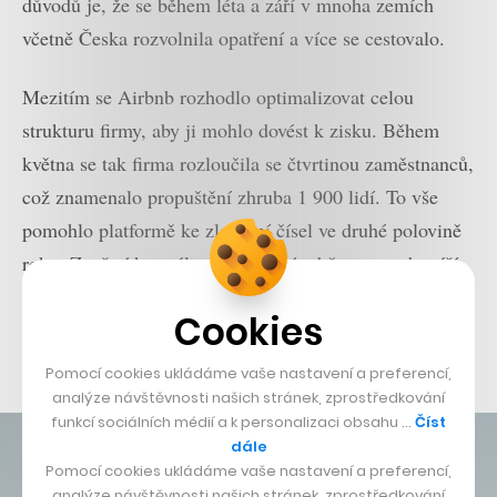
důvodů je, že se během léta a září v mnoha zemích
včetně Česka rozvolnila opatření a více se cestovalo.
Mezitím se Airbnb rozhodlo optimalizovat celou
strukturu firmy, aby ji mohlo dovést k zisku. Během
května se tak firma rozloučila se čtvrtinou zaměstnanců,
což znamenalo propuštění zhruba 1 900 lidí. To vše
pomohlo platformě ke zlepšení čísel ve druhé polovině
roku. Za třetí kvartál, tedy období od července do září,
hlásí Airbnb obrat ve výši 1,34 miliardy dolarů s 219
Cookies
miliony v čistém zisku. Jak se ale budou vyvíjet další
měsíce a zda v zisku zůstane, zatím není jasné.
Pomocí cookies ukládáme vaše nastavení a preferencí,
analýze návštěvnosti našich stránek, zprostředkování
funkcí sociálních médií a k personalizaci obsahu …
Číst
dále
Pomocí cookies ukládáme vaše nastavení a preferencí,
analýze návštěvnosti našich stránek, zprostředkování