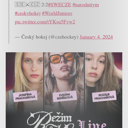
🇸🇪⚔️🇨🇿 2:2
#SWECZE
#narodnitym
#ceskyhokej
#WorldJuniors
pic.twitter.com/tYKsu5Fvw2
— Český hokej (@czehockey)
January 4, 2024