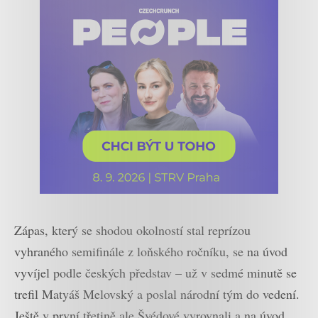
Zápas, který se shodou okolností stal reprízou
vyhraného semifinále z loňského ročníku, se na úvod
vyvíjel podle českých představ – už v sedmé minutě se
trefil Matyáš Melovský a poslal národní tým do vedení.
Ještě v první třetině ale Švédové vyrovnali a na úvod