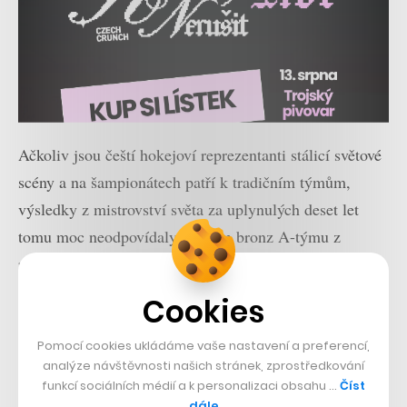
Ačkoliv jsou čeští hokejoví reprezentanti stálicí světové
scény a na šampionátech patří k tradičním týmům,
výsledky z mistrovství světa za uplynulých deset let
tomu moc neodpovídaly. Ovšem bronz A-týmu z
předminulého roku,
stříbro juniorů
a historicky první
bronz parahokejistů z loňska – a teď další účast v bitvě
Cookies
o medaile z juniorského šampionátu – mohou být
předzvěstí návratu mezi užší elitu.
Pomocí cookies ukládáme vaše nastavení a preferencí,
analýze návštěvnosti našich stránek, zprostředkování
funkcí sociálních médií a k personalizaci obsahu …
Číst
Tuzemský hokej může v následujících měsících nabýt
dále