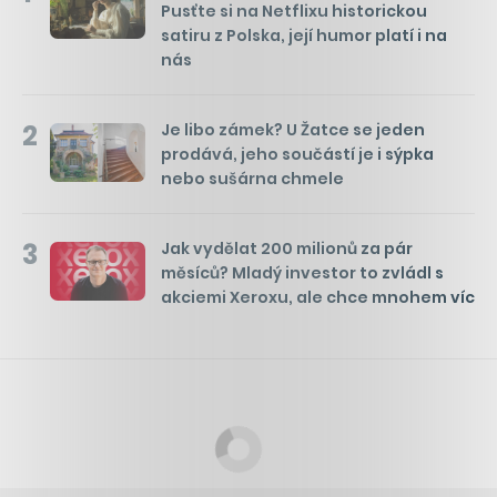
Pusťte si na Netflixu historickou
satiru z Polska, její humor platí i na
nás
2
Je libo zámek? U Žatce se jeden
prodává, jeho součástí je i sýpka
nebo sušárna chmele
3
Jak vydělat 200 milionů za pár
měsíců? Mladý investor to zvládl s
akciemi Xeroxu, ale chce mnohem víc