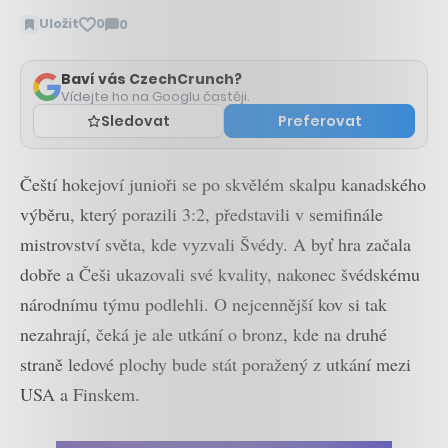
Uložit
0
0
Zobrazit
komentáře
Baví vás CzechCrunch?
Vídejte ho na Googlu častěji.
Sledovat
Preferovat
Čeští hokejoví junioři se po skvělém skalpu kanadského
výběru, který porazili 3:2, představili v semifinále
mistrovství světa, kde vyzvali Švédy. A byť hra začala
dobře a Češi ukazovali své kvality, nakonec švédskému
národnímu týmu podlehli. O nejcennější kov si tak
nezahrají, čeká je ale utkání o bronz, kde na druhé
straně ledové plochy bude stát poražený z utkání mezi
USA a Finskem.