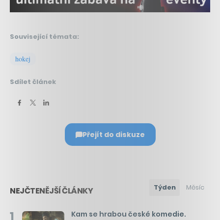
Související témata:
hokej
Sdílet článek
Přejít do diskuze
Týden
Měsíc
NEJČTENĚJŠÍ ČLÁNKY
1
Kam se hrabou české komedie.