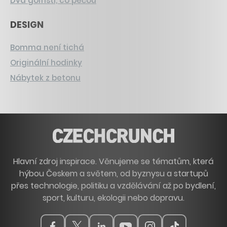
Dva golfisti, co pečou
DESIGN
Bomma není tichá
Originální hodinky
Nábytek z betonu
Hlavní zdroj inspirace. Věnujeme se tématům, která
hýbou Českem a světem, od byznysu a startupů
přes technologie, politiku a vzdělávání až po bydlení,
sport, kulturu, ekologii nebo dopravu.