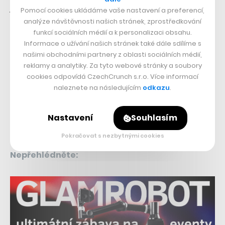
ještě větší relevantnosti díky tomu, že Česká republika
Pomocí cookies ukládáme vaše nastavení a preferencí,
bude opět hostit mistrovství světa. Od 10. do 26. května
analýze návštěvnosti našich stránek, zprostředkování
funkcí sociálních médií a k personalizaci obsahu.
se Praha a Ostrava dostanou do centra pozornosti
Informace o užívání našich stránek také dále sdílíme s
hokejových fandů ze světa – a Češi věří, že některý z
našimi obchodními partnery z oblasti sociálních médií,
reklamy a analytiky. Za tyto webové stránky a soubory
cenných kovů doma získají. První zápas reprezentace
cookies odpovídá CzechCrunch s.r.o. Více informací
odehraje hned v úvodní den šampionátu, tedy v pátek,
naleznete na následujícím
odkazu
.
když po osmé večer vyzve Finsko v pražské O2 areně.
Ve stejný den budou hrát i Slováci, akorát v ostravské
Nastavení
Souhlasím
Ostravar aréně.
Pokračovat s nezbytnými cookies
Nepřehlédněte: