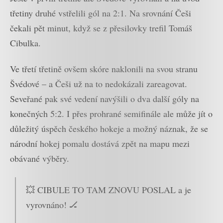
třetiny druhé vstřelili gól na 2:1. Na srovnání Češi
čekali pět minut, když se z přesilovky trefil Tomáš
Cibulka.
Ve třetí třetině ovšem skóre naklonili na svou stranu
Švédové – a Češi už na to nedokázali zareagovat.
Seveřané pak své vedení navýšili o dva další góly na
konečných 5:2. I přes prohrané semifinále ale může jít o
důležitý úspěch českého hokeje a možný náznak, že se
národní hokej pomalu dostává zpět na mapu mezi
obávané výběry.
💥 CIBULE TO TAM ZNOVU POSLAL a je
vyrovnáno! 🏒