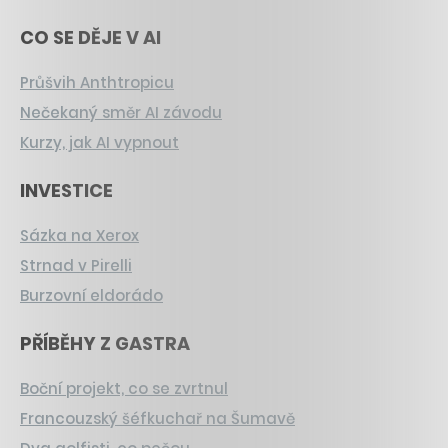
CO SE DĚJE V AI
Průšvih Anthtropicu
Nečekaný směr AI závodu
Kurzy, jak AI vypnout
INVESTICE
Sázka na Xerox
Strnad v Pirelli
Burzovní eldorádo
PŘÍBĚHY Z GASTRA
Boční projekt, co se zvrtnul
Francouzský šéfkuchař na Šumavě