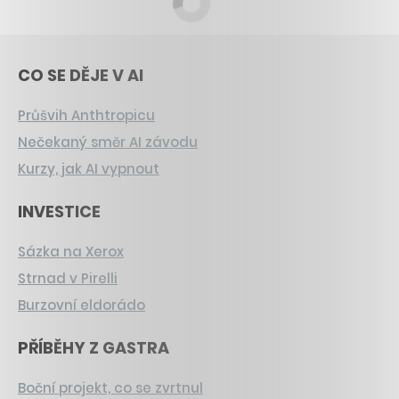
CO SE DĚJE V AI
Průšvih Anthtropicu
Nečekaný směr AI závodu
Kurzy, jak AI vypnout
INVESTICE
Sázka na Xerox
Strnad v Pirelli
Burzovní eldorádo
PŘÍBĚHY Z GASTRA
Boční projekt, co se zvrtnul