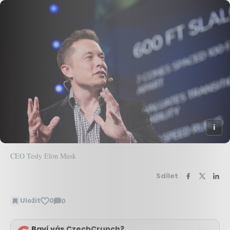
CEO Tesly Elon Musk
Sdílet
Uložit
0
0
Zobrazit
komentáře
Baví vás CzechCrunch?