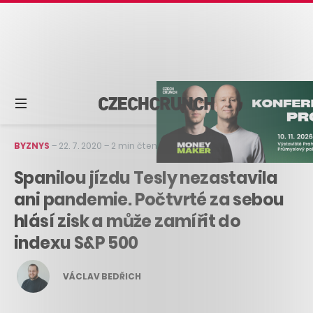
BYZNYS
–
22. 7. 2020
–
2 min čtení
Spanilou jízdu Tesly nezastavila
ani pandemie. Počtvrté za sebou
hlásí zisk a může zamířit do
indexu S&P 500
VÁCLAV BEDŘICH