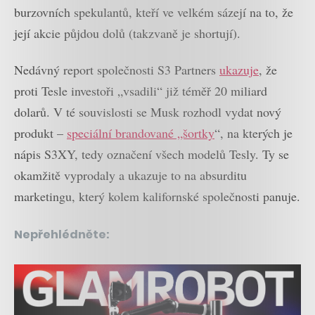
burzovních spekulantů, kteří ve velkém sázejí na to, že
její akcie půjdou dolů (takzvaně je shortují).
Nedávný report společnosti S3 Partners
ukazuje
, že
proti Tesle investoři „vsadili“ již téměř 20 miliard
dolarů. V té souvislosti se Musk rozhodl vydat nový
produkt –
speciální brandované „šortky
“, na kterých je
nápis S3XY, tedy označení všech modelů Tesly. Ty se
okamžitě vyprodaly a ukazuje to na absurditu
marketingu, který kolem kalifornské společnosti panuje.
Nepřehlédněte: