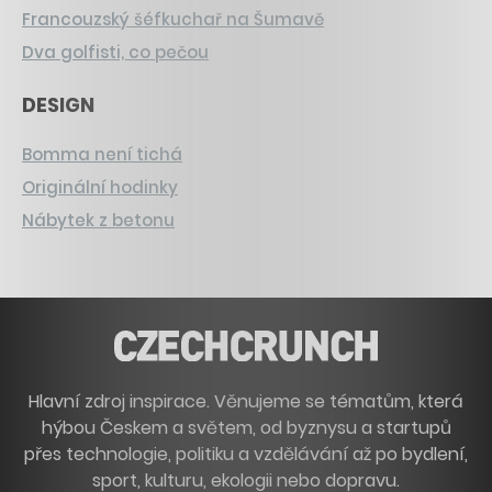
Francouzský šéfkuchař na Šumavě
Dva golfisti, co pečou
DESIGN
Bomma není tichá
Originální hodinky
Nábytek z betonu
Hlavní zdroj inspirace. Věnujeme se tématům, která
hýbou Českem a světem, od byznysu a startupů
přes technologie, politiku a vzdělávání až po bydlení,
sport, kulturu, ekologii nebo dopravu.