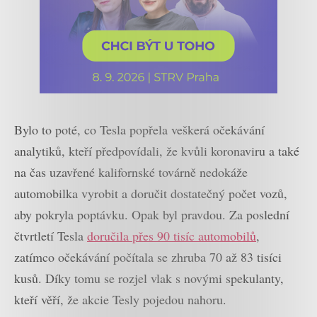
Bylo to poté, co Tesla popřela veškerá očekávání
analytiků, kteří předpovídali, že kvůli koronaviru a také
na čas uzavřené kalifornské továrně nedokáže
automobilka vyrobit a doručit dostatečný počet vozů,
aby pokryla poptávku. Opak byl pravdou. Za poslední
čtvrtletí Tesla
doručila přes 90 tisíc automobilů
,
zatímco očekávání počítala se zhruba 70 až 83 tisíci
kusů. Díky tomu se rozjel vlak s novými spekulanty,
kteří věří, že akcie Tesly pojedou nahoru.