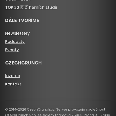
TOP 20 🇨🇿 herních studií
DÁLE TVOŘÍME
Newslettery
Podcasty
Eventy
CZECHCRUNCH
Inzerce
Kontakt
© 2014-2026 CzechCrunch.cz. Server provozuje společnost
CzechCrunch s.r.o. se sídlem Thámova 289/13, Praha 8 – Karlín,