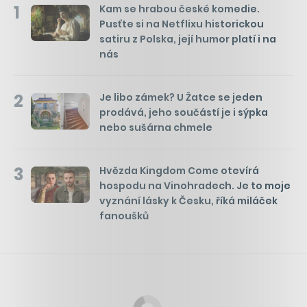
1
Kam se hrabou české komedie.
Pusťte si na Netflixu historickou
satiru z Polska, její humor platí i na
nás
2
Je libo zámek? U Žatce se jeden
prodává, jeho součástí je i sýpka
nebo sušárna chmele
3
Hvězda Kingdom Come otevírá
hospodu na Vinohradech. Je to moje
vyznání lásky k Česku, říká miláček
fanoušků