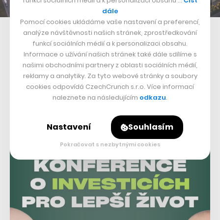
funkcí sociálních médií a k personalizaci obsahu …
Číst
dále
Pomocí cookies ukládáme vaše nastavení a preferencí,
Vizualizace chystané Gigafactory Tesly v Berlíně
analýze návštěvnosti našich stránek, zprostředkování
funkcí sociálních médií a k personalizaci obsahu.
Před sebou má Tesle tento i následující roky ještě řadu
Informace o užívání našich stránek také dále sdílíme s
našimi obchodními partnery z oblasti sociálních médií,
výzev. O její elektromobily roste zájem v Číně, takže
reklamy a analytiky. Za tyto webové stránky a soubory
tam bude muset postupně navýšit výrobu, stejně jako
cookies odpovídá CzechCrunch s.r.o. Více informací
plánuje výstavbu nové Gigafactory v Berlíně. Před
naleznete na následujícím
odkazu
.
koupí pozemku v Německu údajně firma uvažovala také
Nastavení
Souhlasím
o České republice, ale nakonec z toho sešlo.
Pokračovat s nezbytnými cookies