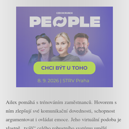
Ailex pomáhá s trénováním zaměstnanců. Hovorem s
ním zlepšují své komunikační dovednosti, schopnost
argumentovat i ovládat emoce. Jeho virtuální podoba je
vlastně „tváří“ celého robustního systému umělé