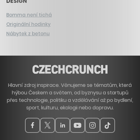
DESIGN
Bomma není tichá
Originální hodinky
Nábytek z betonu
Hlavní zdroj inspirace. Věnujeme se tématům, která
hýbou Českem a světem, od byznysu a startupů
přes technologie, politiku a vzdělávání až po bydlení,
sport, kulturu, ekologii nebo dopravu.