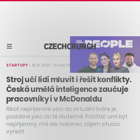
STARTUPY
–
16. 8. 2022
–
6 min čtení
Stroj učí lidi mluvit i řešit konflikty.
Česká umělá inteligence zaučuje
pracovníky i v McDonaldu
Říkat nepříjemné věci do virtuální tváře je
podobné jako do té skutečné. Počítač umí být
nepříjemný, má ale nakonec zájem situaci
vyřešit.