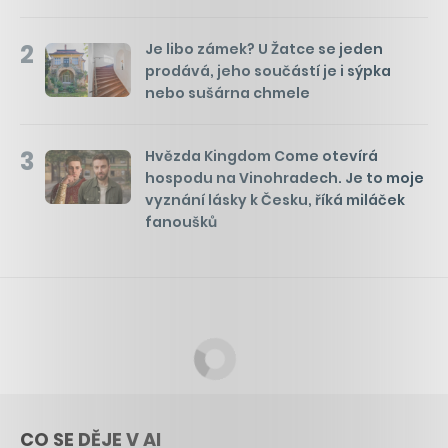
2
Je libo zámek? U Žatce se jeden
prodává, jeho součástí je i sýpka
nebo sušárna chmele
3
Hvězda Kingdom Come otevírá
hospodu na Vinohradech. Je to moje
vyznání lásky k Česku, říká miláček
fanoušků
CO SE DĚJE V AI