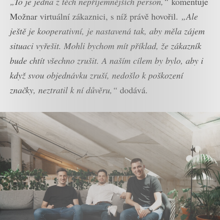
„To je jedna z těch nepříjemnějších person,“
komentuje
Možnar virtuální zákaznici, s níž právě hovořil.
„Ale
ještě je kooperativní, je nastavená tak, aby měla zájem
situaci vyřešit. Mohli bychom mít příklad, že zákazník
bude chtít všechno zrušit. A naším cílem by bylo, aby i
když svou objednávku zruší, nedošlo k poškození
značky, neztratil k ní důvěru,“
dodává.