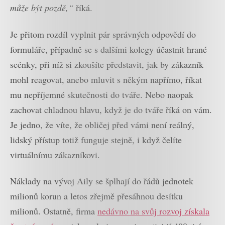
může být pozdě,“
říká.
Je přitom rozdíl vyplnit pár správných odpovědí do
formuláře, případně se s dalšími kolegy účastnit hrané
scénky, při níž si zkoušíte představit, jak by zákazník
mohl reagovat, anebo mluvit s někým napřímo, říkat
mu nepříjemné skutečnosti do tváře. Nebo naopak
zachovat chladnou hlavu, když je do tváře říká on vám.
Je jedno, že víte, že obličej před vámi není reálný,
lidský přístup totiž funguje stejně, i když čelíte
virtuálnímu zákazníkovi.
Náklady na vývoj Aily se šplhají do řádů jednotek
milionů korun a letos zřejmě přesáhnou desítku
milionů. Ostatně, firma
nedávno na svůj rozvoj získala