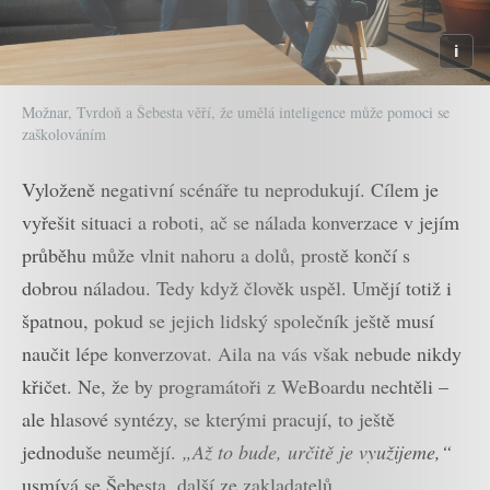
Možnar, Tvrdoň a Šebesta věří, že umělá inteligence může pomoci se
zaškolováním
Vyloženě negativní scénáře tu neprodukují. Cílem je
vyřešit situaci a roboti, ač se nálada konverzace v jejím
průběhu může vlnit nahoru a dolů, prostě končí s
dobrou náladou. Tedy když člověk uspěl. Umějí totiž i
špatnou, pokud se jejich lidský společník ještě musí
naučit lépe konverzovat. Aila na vás však nebude nikdy
křičet. Ne, že by programátoři z WeBoardu nechtěli –
ale hlasové syntézy, se kterými pracují, to ještě
jednoduše neumějí.
„Až to bude, určitě je využijeme,“
usmívá se Šebesta, další ze zakladatelů.