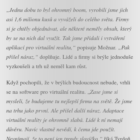
„Jednu dobu to byl ohromný boom, vyrobili jsme jich
asi 1,6 milionu kusů a vyváželi do celého světa. Firmy
si je chtěly objednávat, ale některé neměly obsah, který
by se na nich dal využít. Tak jsme přidali i vytváření
aplikací pro virtuální realitu,“
popisuje Možnar.
„Pak
přišel náraz,“
doplňuje. Lidé a firmy si brýle jednoduše
vyzkoušeli a trh už neměl kam růst.
Když pochopili, že v brýlích budoucnost nebude, vrhli
se na software pro virtuální realitu. „
Zase jsme si
mysleli, že budujeme tu nejlepší firmu na světě. Že jsme
na trhu jako první. Ale přišel další náraz. Adaptace
virtuální reality je ohromně slabá. Lidé k ní nemají
důvěru. Navíc vlastně nevědí, k čemu jde použít.
Nevnímají, že to není jen trendy slovíčko,“
říká Tvrdoň.