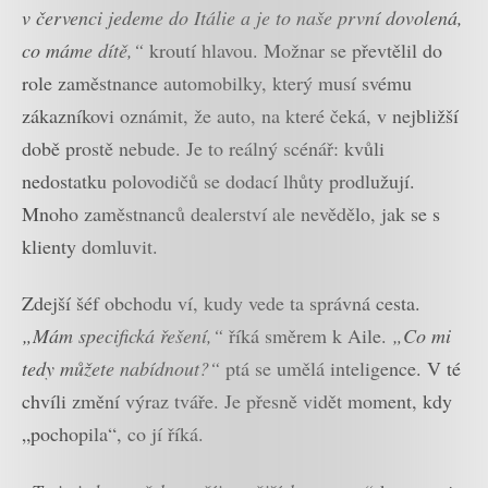
v červenci jedeme do Itálie a je to naše první dovolená,
co máme dítě,“
kroutí hlavou. Možnar se převtělil do
role zaměstnance automobilky, který musí svému
zákazníkovi oznámit, že auto, na které čeká, v nejbližší
době prostě nebude. Je to reálný scénář: kvůli
nedostatku polovodičů se dodací lhůty prodlužují.
Mnoho zaměstnanců dealerství ale nevědělo, jak se s
klienty domluvit.
Zdejší šéf obchodu ví, kudy vede ta správná cesta.
„Mám specifická řešení,“
říká směrem k Aile.
„Co mi
tedy můžete nabídnout?“
ptá se umělá inteligence. V té
chvíli změní výraz tváře. Je přesně vidět moment, kdy
„pochopila“, co jí říká.