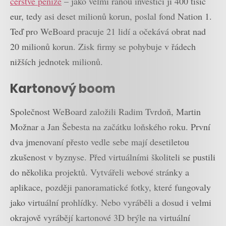
čerstvé peníze
– jako velmi ranou investici jí 400 tisíc
eur, tedy asi deset milionů korun, poslal fond Nation 1.
Teď pro WeBoard pracuje 21 lidí a očekává obrat nad
20 milionů korun. Zisk firmy se pohybuje v řádech
nižších jednotek milionů.
Kartonový boom
Společnost WeBoard založili Radim Tvrdoň, Martin
Možnar a Jan Šebesta na začátku loňského roku. První
dva jmenovaní přesto vedle sebe mají desetiletou
zkušenost v byznyse. Před virtuálními školiteli se pustili
do několika projektů. Vytvářeli webové stránky a
aplikace, později panoramatické fotky, které fungovaly
jako virtuální prohlídky. Nebo vyráběli a dosud i velmi
okrajově vyrábějí kartonové 3D brýle na virtuální