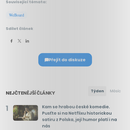
Související témata:
WeBoard
Sdílet článek
Přejít do diskuze
Týden
Měsíc
NEJČTENĚJŠÍ ČLÁNKY
1
Kam se hrabou české komedie.
Pusťte si na Netflixu historickou
satiru z Polska, její humor platí i na
nás