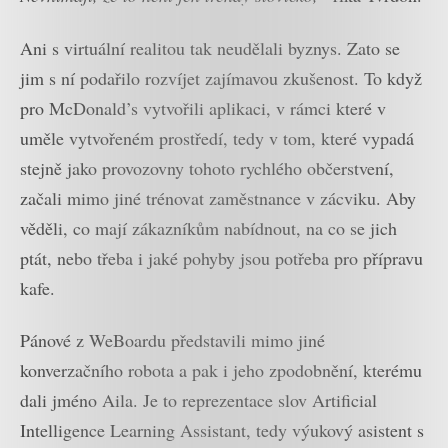
Ani s virtuální realitou tak neudělali byznys. Zato se
jim s ní podařilo rozvíjet zajímavou zkušenost. To když
pro McDonald’s vytvořili aplikaci, v rámci které v
uměle vytvořeném prostředí, tedy v tom, které vypadá
stejně jako provozovny tohoto rychlého občerstvení,
začali mimo jiné trénovat zaměstnance v zácviku. Aby
věděli, co mají zákazníkům nabídnout, na co se jich
ptát, nebo třeba i jaké pohyby jsou potřeba pro přípravu
kafe.
Pánové z WeBoardu představili mimo jiné
konverzačního robota a pak i jeho zpodobnění, kterému
dali jméno Aila. Je to reprezentace slov Artificial
Intelligence Learning Assistant, tedy výukový asistent s