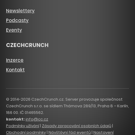
Newslettery
Podcasty
Eventy
CZECHCRUNCH
Inzerce
Kontakt
© 2014-2026 CzechCrunch.cz. Server provozuje společnost
CzechCrunch s.r.o. se sídlem Thámova 289/13, Praha 8 – Karlín,
186 00. IČ 01465562.
kontakt:
info@cc.cz
Podmínky užívání
|
Zásady zpracování osobních údajů
|
Obchodní podmínky
|
Návštěvní řád eventů
|
Nastavení