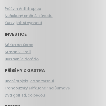
Průšvih Anthtropicu
Nečekaný směr AI závodu
Kurzy, jak AI vypnout
INVESTICE
Sázka na Xerox
Strnad v Pirelli
Burzovní eldorádo
PŘÍBĚHY Z GASTRA
Boční projekt, co se zvrtnul
Francouzský šéfkuchař na Šumavě
Dva golfisti, co pečou