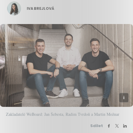
IVA BREJLOVÁ
Zakladatelé WeBoard: Jan Šebesta, Radim Tvrdoň a Martin Možnar
Sdílet