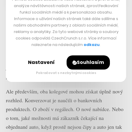
analýze návštěvnosti našich stránek, zprostředkování
funkcí sociálních médií a k personalizaci obsahu.
Informace o užívání našich stránek také dále sdílíme s
K tomu ale pozorně poslouchala, co jí člověk říká, a
našimi obchodními partnery z oblasti sociálních médií,
učila se. Rozvíjela rozhovor stále dokonaleji. Vytvářela
reklamy a analytiky. Za tyto webové stránky a soubory
cookies odpovídá CzechCrunch s.r.o. Více informací
propracovanější komunikaci. Dnes má Aila víc různých
naleznete na následujícím
odkazu
.
podob, sestřihů vlasů i jejich barev. Může být různě
stará. Stejně tak její kolega Ailex. I u toho jde nastavit,
Nastavení
Souhlasím
jestli bude mít vlasy, zvolit jejich barvu, styl účesu, i
Pokračovat s nezbytnými cookies
pár dalších rysů tváře.
Ale především, oba kolegové mohou získat úplně nový
rozhled. Konverzovat je naučili o bankovních
produktech. O zboží v regálech. O nové nabídce. Nebo
o tom, jaké možnosti má zákazník čekající na
objednané auto, když prostě nejsou čipy a auto jen tak