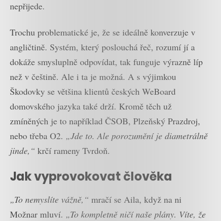
nepřijede.
Trochu problematické je, že se ideálně konverzuje v
angličtině. Systém, který poslouchá řeč, rozumí jí a
dokáže smysluplně odpovídat, tak funguje výrazně líp
než v češtině. Ale i ta je možná. A s výjimkou
Škodovky se většina klientů českých WeBoard
domovského jazyka také drží. Kromě těch už
zmíněných je to například ČSOB, Plzeňský Prazdroj,
nebo třeba O2.
„Jde to. Ale porozumění je diametrálně
jinde,“
krčí rameny Tvrdoň.
Jak vyprovokovat člověka
„To nemyslíte vážně,“
mračí se Aila, když na ni
Možnar mluví.
„To kompletně ničí naše plány. Víte, že