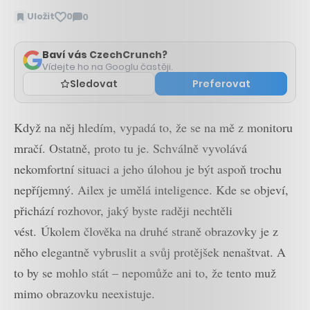
Uložit
0
0
Zobrazit
komentáře
Baví vás CzechCrunch?
Vídejte ho na Googlu častěji.
Sledovat
Preferovat
Když na něj hledím, vypadá to, že se na mě z monitoru
mračí. Ostatně, proto tu je. Schválně vyvolává
nekomfortní situaci a jeho úlohou je být aspoň trochu
nepříjemný. Ailex je umělá inteligence. Kde se objeví,
přichází rozhovor, jaký byste raději nechtěli
vést. Úkolem člověka na druhé straně obrazovky je z
něho elegantně vybruslit a svůj protějšek nenaštvat. A
to by se mohlo stát – nepomůže ani to, že tento muž
mimo obrazovku neexistuje.