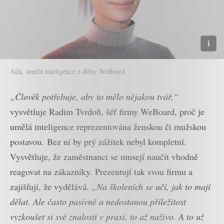
Aila, umělá inteligence z dílny WeBoard
„Člověk potřebuje, aby to mělo nějakou tvář,“
vysvětluje Radim Tvrdoň, šéf firmy WeBoard, proč je
umělá inteligence reprezentována ženskou či mužskou
postavou. Bez ní by prý zážitek nebyl kompletní.
Vysvětluje, že zaměstnanci se musejí naučit vhodně
reagovat na zákazníky. Prezentují tak svou firmu a
zajišťují, že vydělává.
„Na školeních se učí, jak to mají
dělat. Ale často pasivně a nedostanou příležitost
vyzkoušet si své znalosti v praxi, to až naživo. A to už