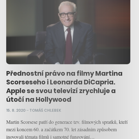
Přednostní právo na filmy Martina
Scorseseho i Leonarda DiCapria.
Apple se svou televizí zrychluje a
útočí na Hollywood
15. 8. 2020
–
TOMÁŠ CHLEBEK
Martin Scorsese patří do generace tzv. filmových spratků, kteří
mezi koncem 60. a začátkem 70. let zásadním způsobem
inovovali témata filmů i samotné fungování…