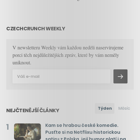
CZECHCRUNCH WEEKLY
V newsletteru Weekly vám každou neděli naservírujeme
porci těch nejdůležitějších zpráv, které by vám neměly
uniknout.
Týden
Měsíc
NEJČTENĚJŠÍ ČLÁNKY
1
Kam se hrabou české komedie.
Pusťte si na Netflixu historickou
satiru z Polska, její humor platí i na