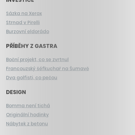
Sázka na Xerox
Strnad v Pirelli
Burzovní eldorádo
PŘÍBĚHY Z GASTRA
Boční projekt, co se zvrtnul
Francouzský šéfkuchař na Šumavě
Dva golfisti, co pečou
DESIGN
Bomma není tichá
Originální hodinky
Nábytek z betonu