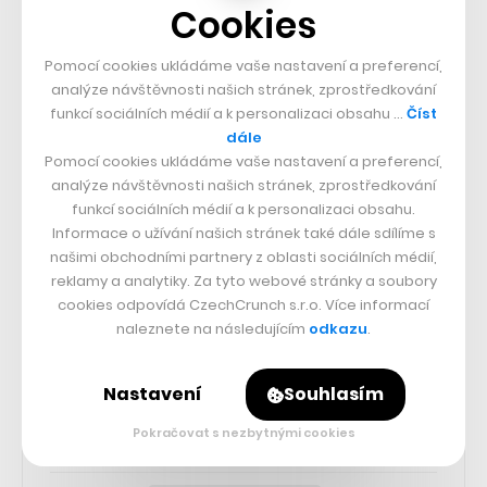
25k
Cookies
65k
Pomocí cookies ukládáme vaše nastavení a preferencí,
analýze návštěvnosti našich stránek, zprostředkování
funkcí sociálních médií a k personalizaci obsahu …
Číst
56.4k
dále
Pomocí cookies ukládáme vaše nastavení a preferencí,
analýze návštěvnosti našich stránek, zprostředkování
26.3k
funkcí sociálních médií a k personalizaci obsahu.
Informace o užívání našich stránek také dále sdílíme s
našimi obchodními partnery z oblasti sociálních médií,
3.3k
reklamy a analytiky. Za tyto webové stránky a soubory
cookies odpovídá CzechCrunch s.r.o. Více informací
naleznete na následujícím
odkazu
.
CZECHCRUNCH JOBS
Nastavení
Souhlasím
Pokračovat s nezbytnými cookies