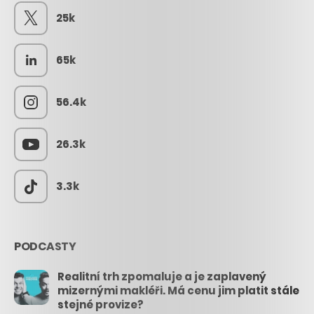
25k
65k
56.4k
26.3k
3.3k
PODCASTY
Realitní trh zpomaluje a je zaplavený
mizernými makléři. Má cenu jim platit stále
stejné provize?