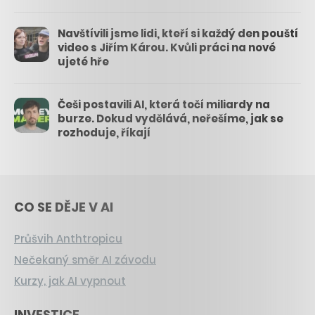
Navštívili jsme lidi, kteří si každý den pouští
video s Jiřím Károu. Kvůli práci na nové
ujeté hře
Češi postavili AI, která točí miliardy na
burze. Dokud vydělává, neřešíme, jak se
rozhoduje, říkají
CO SE DĚJE V AI
Průšvih Anthtropicu
Nečekaný směr AI závodu
Kurzy, jak AI vypnout
INVESTICE