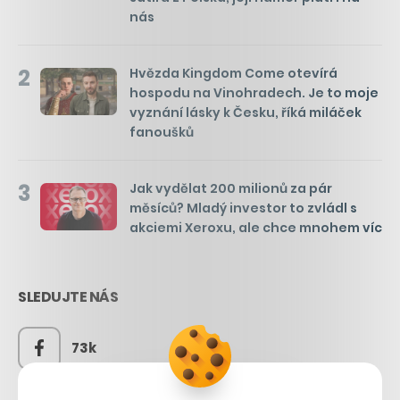
nás
2
Hvězda Kingdom Come otevírá
hospodu na Vinohradech. Je to moje
vyznání lásky k Česku, říká miláček
fanoušků
3
Jak vydělat 200 milionů za pár
měsíců? Mladý investor to zvládl s
akciemi Xeroxu, ale chce mnohem víc
SLEDUJTE NÁS
73k