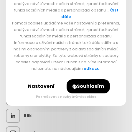
analýze návštěvnosti našich stránek, zprostředkování
funkcí sociálních médií a k personalizaci obsahu …
Číst
dále
Pomocí cookies ukládáme vaše nastavení a preferencí,
analýze návštěvnosti našich stránek, zprostředkování
funkcí sociálních médií a k personalizaci obsahu.
Informace o užívání našich stránek také dále sdílíme s
našimi obchodními partnery z oblasti sociálních médií,
reklamy a analytiky. Za tyto webové stránky a soubory
cookies odpovídá CzechCrunch s.r.o. Více informací
SLEDUJTE NÁS
naleznete na následujícím
odkazu
.
73k
Nastavení
Souhlasím
Pokračovat s nezbytnými cookies
25k
65k