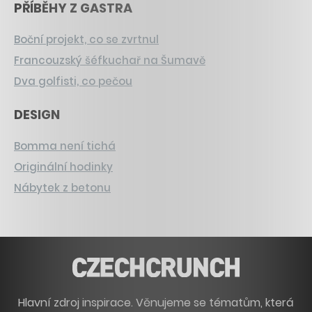
PŘÍBĚHY Z GASTRA
Boční projekt, co se zvrtnul
Francouzský šéfkuchař na Šumavě
Dva golfisti, co pečou
DESIGN
Bomma není tichá
Originální hodinky
Nábytek z betonu
Hlavní zdroj inspirace. Věnujeme se tématům, která