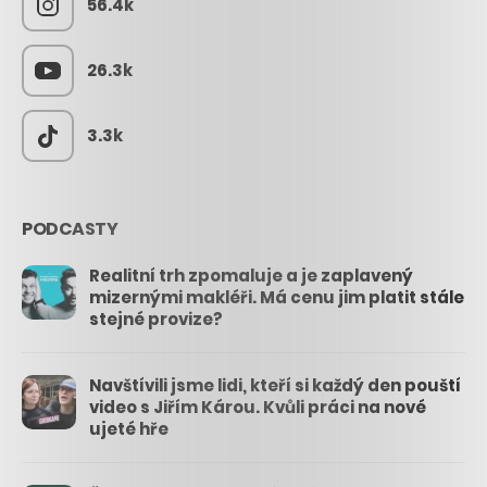
56.4k
26.3k
3.3k
PODCASTY
Realitní trh zpomaluje a je zaplavený
mizernými makléři. Má cenu jim platit stále
stejné provize?
Navštívili jsme lidi, kteří si každý den pouští
video s Jiřím Károu. Kvůli práci na nové
ujeté hře