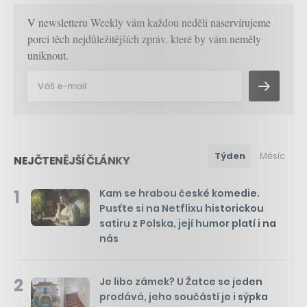
V newsletteru Weekly vám každou neděli naservírujeme
porci těch nejdůležitějších zpráv, které by vám neměly
uniknout.
Týden
Měsíc
NEJČTENĚJŠÍ ČLÁNKY
1
Kam se hrabou české komedie.
Pusťte si na Netflixu historickou
satiru z Polska, její humor platí i na
nás
2
Je libo zámek? U Žatce se jeden
prodává, jeho součástí je i sýpka