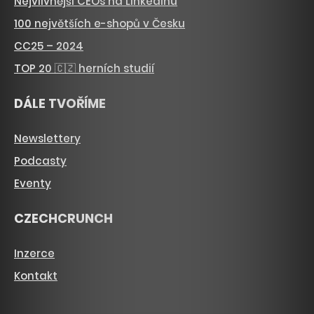
Nejvlivnější CEOs na LinkedInu
100 největších e-shopů v Česku
CC25 – 2024
TOP 20 🇨🇿 herních studií
DÁLE TVOŘÍME
Newslettery
Podcasty
Eventy
CZECHCRUNCH
Inzerce
Kontakt