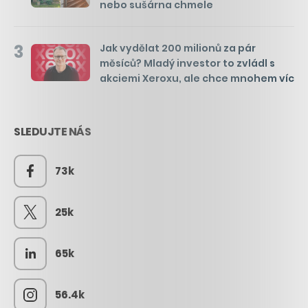
nebo sušárna chmele
3
Jak vydělat 200 milionů za pár
měsíců? Mladý investor to zvládl s
akciemi Xeroxu, ale chce mnohem víc
SLEDUJTE NÁS
73k
25k
65k
56.4k